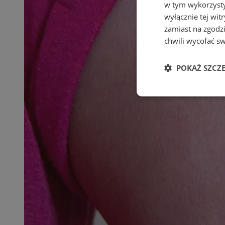
w tym wykorzysty
wyłącznie tej wi
zamiast na zgodz
chwili wycofać s
POKAŻ SZCZ
Niezbędne
Ni
Niezbędne pliki cook
zarządzanie kontem. 
Nazwa