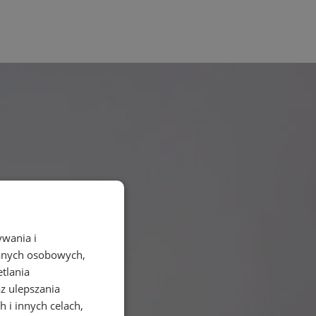
ywania i
danych osobowych,
etlania
az ulepszania
 i innych celach,