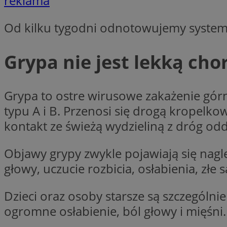
reklama
openstat_7lvv2pj2f
FCCDCF
IDE
ustat_mtdvkXhXi15
Od kilku tygodni odnotowujemy system
ustat_4kmuedXpn
__eoi
ustat_9cqy0z1rXbb
__Secure-
Grypa nie jest lekką cho
ustat_1dtrlafysd6c
ROLLOUT_TOKEN
_clck
ustat_i73X2erXxzt
ustat_xb0w4bmX0c
Grypa to ostre wirusowe zakażenie gór
__gpi
SM
ustat_gp2je732q8z
typu A i B. Przenosi się drogą kropel
ustat_b5edczww77
kontakt ze świeżą wydzieliną z dróg od
MUID
ustat_vul69yjwn41
_ga
ustat_1Xgp7t6wbtr
Objawy grypy zwykle pojawiają się nagl
ustat_Xr6e69X7acd
głowy, uczucie rozbicia, osłabienia, złe 
ANONCHK
ustat_ta0sug6gbt11
__Secure-YNID
Dzieci oraz osoby starsze są szczególni
_clsk
openstat_frdle466
ogromne osłabienie, ból głowy i mięśni.
VISITOR_INFO1_LIV
ustat_7ievw06x3dw