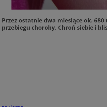
SessID
QeSessID
MvSessID
Przez ostatnie dwa miesiące ok. 680 
VISITOR_PRIVACY_
przebiegu choroby. Chroń siebie i bli
CookieScriptConse
Nazwa
Nazwa
ustat_X0xfqtibku3
Nazwa
openstat_njalceuxw
_clsk
__gads
ustat_geX0nbp6rXf