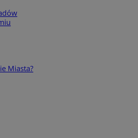
adów
omiu
ie Miasta?