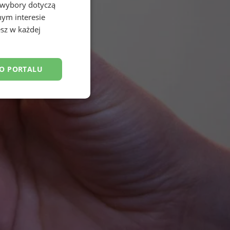
 wybory dotyczą
nym interesie
sz w każdej
DO PORTALU
esklasyfikowane
ane
owanie użytkownika i
j.