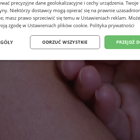
wać precyzyjne dane geolokalizacyjne i cechy urządzenia. Twoje
tryny. Niektórzy dostawcy mogą opierać się na prawnie uzasadnio
ie; masz prawo sprzeciwić się temu w
Ustawieniach reklam
. Może
woją zgodę w
Ustawieniach plików cookie
.
Polityka prywatności
EGÓŁY
ODRZUĆ WSZYSTKIE
PRZEJDŹ 
Wydajność
Targetowanie
Funkcjonalność
Ni
ezbędne
Wydajność
Targetowanie
Funkcjonalność
Niesklasyfikow
ie umożliwiają korzystanie z podstawowych funkcji strony internetowej, takich jak log
Bez niezbędnych plików cookie nie można prawidłowo korzystać ze strony internetowe
Provider
/
Okres
Opis
Domena
przechowywania