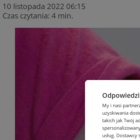
10 listopada 2022 06:15
Czas czytania: 4 min.
Odpowiedzia
My i nasi partne
uzyskiwania dost
takich jak Twój a
spersonalizowanyc
usług.
Dostawcy s