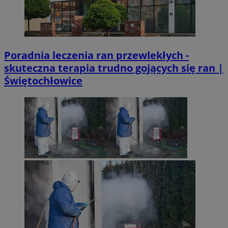
Poradnia leczenia ran przewlekłych -
skuteczna terapia trudno gojących się ran |
Świętochłowice