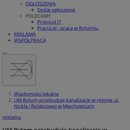
OGŁOSZENIA
Dodaj ogłoszenie
POLECAMY
Protocol IT
Pracuj.pl - praca w Bytomiu
REKLAMA
WSPÓŁPRACA
Wiadomości lokalne
UM Bytom przebuduje kanalizację w rejonie ul.
Nickla i Relaksowej w Miechowicach
reklama
UM Bytom przebuduje kanalizację w