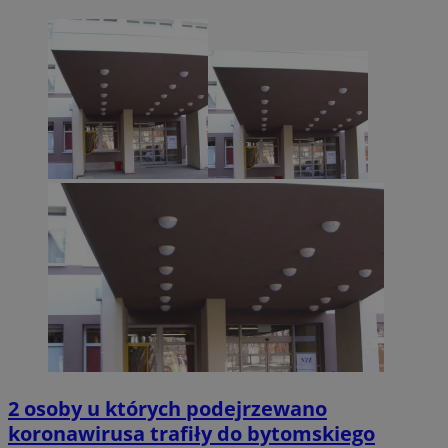
2 osoby u których podejrzewano
koronawirusa trafiły do bytomskiego