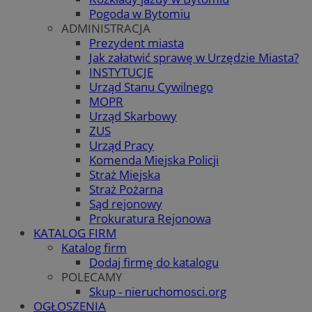
Pogoda w Bytomiu
ADMINISTRACJA
Prezydent miasta
Jak załatwić sprawę w Urzędzie Miasta?
INSTYTUCJE
Urząd Stanu Cywilnego
MOPR
Urząd Skarbowy
ZUS
Urząd Pracy
Komenda Miejska Policji
Straż Miejska
Straż Pożarna
Sąd rejonowy
Prokuratura Rejonowa
KATALOG FIRM
Katalog firm
Dodaj firmę do katalogu
POLECAMY
Skup - nieruchomosci.org
OGŁOSZENIA