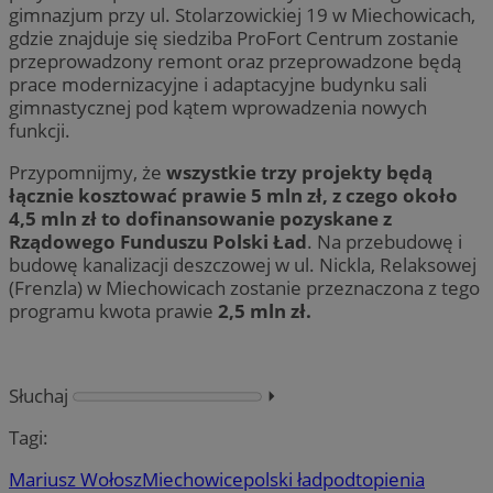
gimnazjum przy ul. Stolarzowickiej 19 w Miechowicach,
gdzie znajduje się siedziba ProFort Centrum zostanie
przeprowadzony remont oraz przeprowadzone będą
prace modernizacyjne i adaptacyjne budynku sali
gimnastycznej pod kątem wprowadzenia nowych
funkcji.
Przypomnijmy, że
wszystkie trzy projekty będą
łącznie kosztować prawie 5 mln zł, z czego około
4,5 mln zł to dofinansowanie pozyskane z
Rządowego Funduszu Polski Ład
. Na przebudowę i
budowę kanalizacji deszczowej w ul. Nickla, Relaksowej
(Frenzla) w Miechowicach zostanie przeznaczona z tego
programu kwota prawie
2,5 mln zł.
Słuchaj
⏵︎
Tagi:
Mariusz Wołosz
Miechowice
polski ład
podtopienia