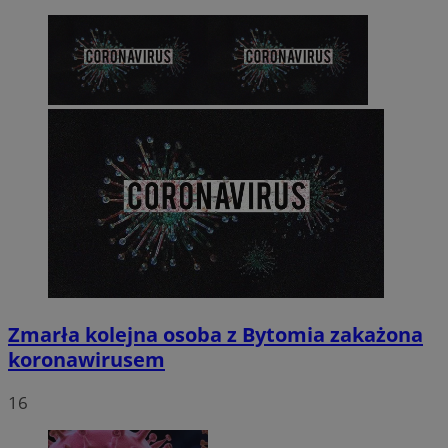
Zmarła kolejna osoba z Bytomia zakażona
koronawirusem
16