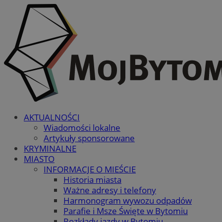
AKTUALNOŚCI
Wiadomości lokalne
Artykuły sponsorowane
KRYMINALNE
MIASTO
INFORMACJE O MIEŚCIE
Historia miasta
Ważne adresy i telefony
Harmonogram wywozu odpadów
Parafie i Msze Święte w Bytomiu
Rozkłady jazdy w Bytomiu