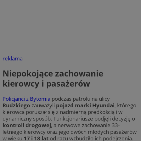
reklama
Niepokojące zachowanie
kierowcy i pasażerów
Policjanci z Bytomia
podczas patrolu na ulicy
Rudzkiego
zauważyli
pojazd marki Hyundai
, którego
kierowca poruszał się z nadmierną prędkością i w
dynamiczny sposób. Funkcjonariusze podjęli decyzję o
kontroli drogowej
, a nerwowe zachowanie 33-
letniego kierowcy oraz jego dwóch młodych pasażerów
w wieku
17 i 18 lat
od razu wzbudziło ich podejrzenia.