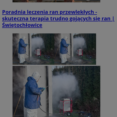
Poradnia leczenia ran przewlekłych -
skuteczna terapia trudno gojących się ran |
Świętochłowice