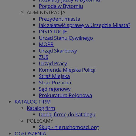
Pogoda w Bytomiu
ADMINISTRACJA
Prezydent miasta
Jak załatwić sprawę w Urzędzie Miasta?
INSTYTUCJE
Urząd Stanu Cywilnego
MOPR
Urząd Skarbowy
ZUS
Urząd Pracy
Komenda Miejska Policji
Straż Miejska
Straż Pożarna
Sąd rejonowy
Prokuratura Rejonowa
KATALOG FIRM
Katalog firm
Dodaj firmę do katalogu
POLECAMY
Skup - nieruchomosci.org
OGŁOSZENIA