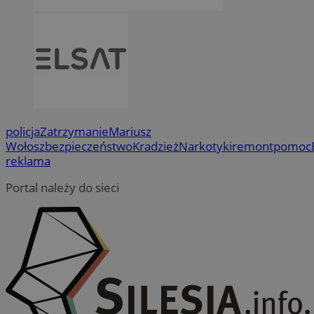
policja
Zatrzymanie
Mariusz
Wołosz
bezpieczeństwo
Kradzież
Narkotyki
remont
pomoc
reklama
Portal należy do sieci