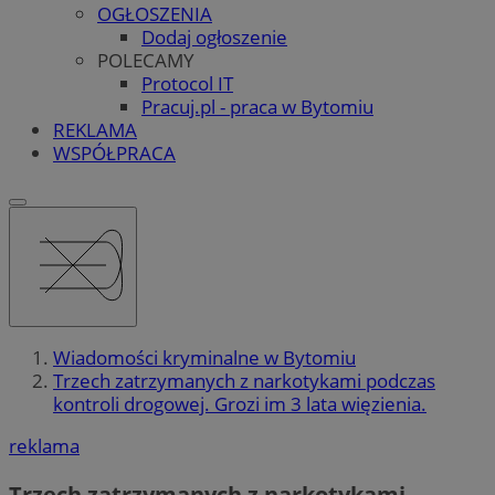
OGŁOSZENIA
Dodaj ogłoszenie
POLECAMY
Protocol IT
Pracuj.pl - praca w Bytomiu
REKLAMA
WSPÓŁPRACA
Wiadomości kryminalne w Bytomiu
Trzech zatrzymanych z narkotykami podczas
kontroli drogowej. Grozi im 3 lata więzienia.
reklama
Trzech zatrzymanych z narkotykami