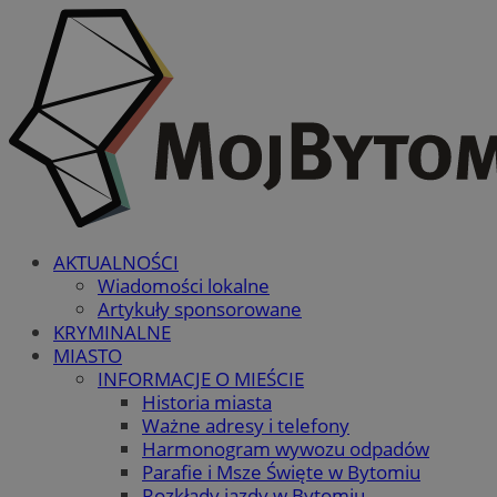
AKTUALNOŚCI
Wiadomości lokalne
Artykuły sponsorowane
KRYMINALNE
MIASTO
INFORMACJE O MIEŚCIE
Historia miasta
Ważne adresy i telefony
Harmonogram wywozu odpadów
Parafie i Msze Święte w Bytomiu
Rozkłady jazdy w Bytomiu