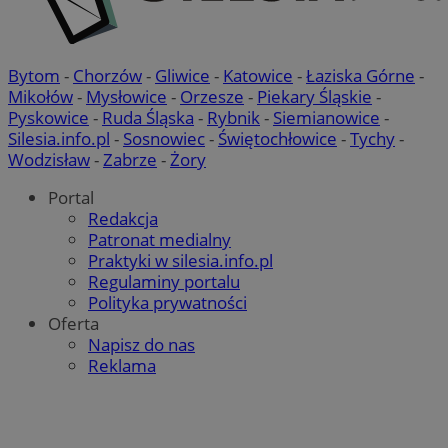
Bytom
-
Chorzów
-
Gliwice
-
Katowice
-
Łaziska Górne
-
Mikołów
-
Mysłowice
-
Orzesze
-
Piekary Śląskie
-
Pyskowice
-
Ruda Śląska
-
Rybnik
-
Siemianowice
-
Silesia.info.pl
-
Sosnowiec
-
Świętochłowice
-
Tychy
-
Wodzisław
-
Zabrze
-
Żory
Portal
Redakcja
Patronat medialny
Praktyki w silesia.info.pl
Regulaminy portalu
Polityka prywatności
Oferta
Napisz do nas
Reklama