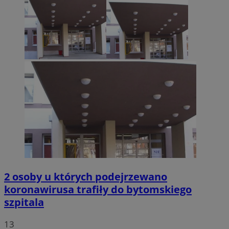
2 osoby u których podejrzewano
koronawirusa trafiły do bytomskiego
szpitala
13