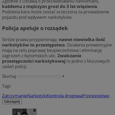
Zgodnie z Ustawą o przeciwdziałaniu narkomanii,
każdemu z mężczyzn grozi do 3 lat więzienia
.
Podobna kara może zostać orzeczona za prowadzenie
pojazdu pod wpływem narkotyków.
Policja apeluje o rozsądek
Stróże prawa przypominają:
nawet niewielka ilość
narkotyków to przestępstwo
. Działania prewencyjne
mają na celu poprawę bezpieczeństwa i eliminację
zagrożeń z bytomskich ulic.
Zwalczanie
przestępczości narkotykowej
to jedno z kluczowych
zadań policji.
Słuchaj
⏵︎
Tagi:
Zatrzymanie
Narkotyki
Kontrola drogowa
Przestępstwo
Udostępnij