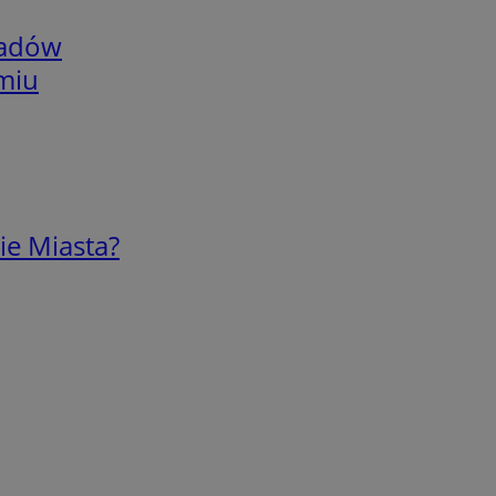
adów
omiu
ie Miasta?