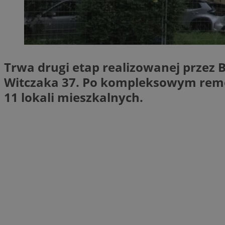
SessID
QeSessID
MvSessID
VISITOR_PRIVACY_
Trwa drugi etap realizowanej przez B
Witczaka 37. Po kompleksowym remo
11 lokali mieszkalnych.
CookieScriptConse
Nazwa
Nazwa
ustat_X0xfqtibku3
Nazwa
openstat_njalceuxw
_clsk
__gads
ustat_geX0nbp6rXf