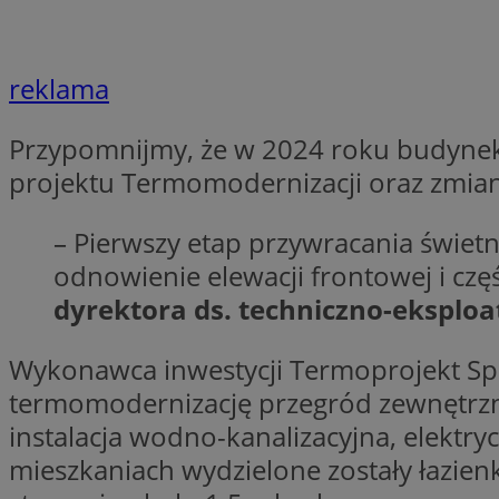
openstat_7lvv2pj2f
FCCDCF
IDE
ustat_mtdvkXhXi15
ustat_4kmuedXpn
__eoi
reklama
ustat_9cqy0z1rXbb
__Secure-
ustat_1dtrlafysd6c
ROLLOUT_TOKEN
Przypomnijmy, że w 2024 roku budynek
_clck
ustat_i73X2erXxzt
projektu Termomodernizacji oraz zmia
ustat_xb0w4bmX0c
__gpi
SM
ustat_gp2je732q8z
– Pierwszy etap przywracania świetn
ustat_b5edczww77
odnowienie elewacji frontowej i czę
MUID
ustat_vul69yjwn41
dyrektora ds. techniczno-eksplo
_ga
ustat_1Xgp7t6wbtr
ustat_Xr6e69X7acd
Wykonawca inwestycji Termoprojekt Sp. 
ANONCHK
ustat_ta0sug6gbt11
termomodernizację przegród zewnętrz
__Secure-YNID
instalacja wodno-kanalizacyjna, elekt
_clsk
openstat_frdle466
mieszkaniach wydzielone zostały łazienki
VISITOR_INFO1_LIV
ustat_7ievw06x3dw