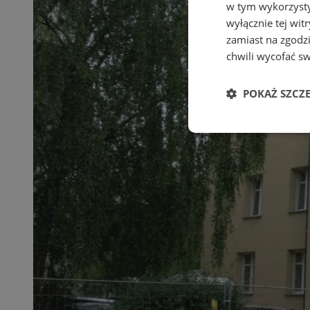
w tym wykorzysty
wyłącznie tej wi
zamiast na zgodz
chwili wycofać s
POKAŻ SZCZ
Niezbędne
Ni
Niezbędne pliki cook
zarządzanie kontem. 
Nazwa