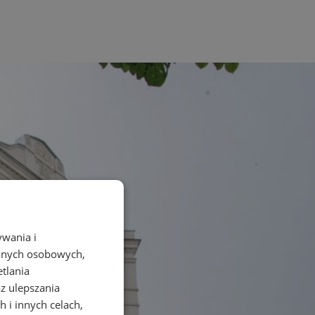
ywania i
danych osobowych,
etlania
az ulepszania
 i innych celach,