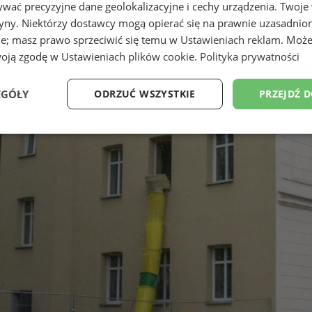
wać precyzyjne dane geolokalizacyjne i cechy urządzenia. Twoje
tryny. Niektórzy dostawcy mogą opierać się na prawnie uzasadnio
ie; masz prawo sprzeciwić się temu w
Ustawieniach reklam
. Może
woją zgodę w
Ustawieniach plików cookie
.
Polityka prywatności
EGÓŁY
ODRZUĆ WSZYSTKIE
PRZEJDŹ 
Wydajność
Targetowanie
Funkcjonalność
Ni
ezbędne
Wydajność
Targetowanie
Funkcjonalność
Niesklasyfikow
ie umożliwiają korzystanie z podstawowych funkcji strony internetowej, takich jak log
Bez niezbędnych plików cookie nie można prawidłowo korzystać ze strony internetowe
Provider
/
Okres
Opis
Domena
przechowywania