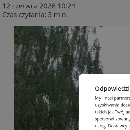
12 czerwca 2026 10:24
Czas czytania: 3 min.
Odpowiedzia
My i nasi partne
uzyskiwania dost
takich jak Twój a
spersonalizowanyc
usług.
Dostawcy s