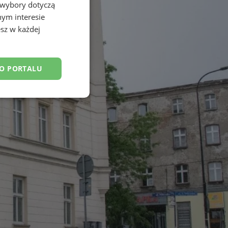
 wybory dotyczą
nym interesie
sz w każdej
DO PORTALU
esklasyfikowane
ane
owanie użytkownika i
j.