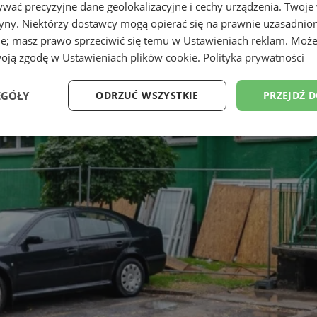
wać precyzyjne dane geolokalizacyjne i cechy urządzenia. Twoje
tryny. Niektórzy dostawcy mogą opierać się na prawnie uzasadnio
ie; masz prawo sprzeciwić się temu w
Ustawieniach reklam
. Może
woją zgodę w
Ustawieniach plików cookie
.
Polityka prywatności
EGÓŁY
ODRZUĆ WSZYSTKIE
PRZEJDŹ 
Wydajność
Targetowanie
Funkcjonalność
Ni
ezbędne
Wydajność
Targetowanie
Funkcjonalność
Niesklasyfikow
ie umożliwiają korzystanie z podstawowych funkcji strony internetowej, takich jak log
Bez niezbędnych plików cookie nie można prawidłowo korzystać ze strony internetowe
Provider
/
Okres
Opis
Domena
przechowywania