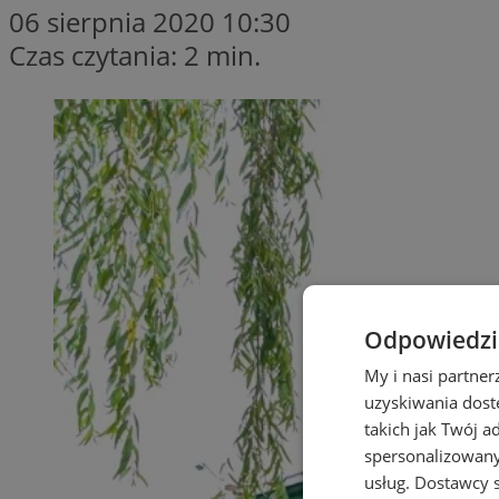
06 sierpnia 2020 10:30
Czas czytania: 2 min.
Odpowiedzia
My i nasi partne
uzyskiwania dost
takich jak Twój a
spersonalizowanyc
usług.
Dostawcy s