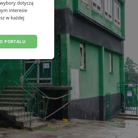
 wybory dotyczą
nym interesie
sz w każdej
DO PORTALU
esklasyfikowane
ane
owanie użytkownika i
j.