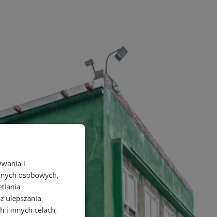
ywania i
danych osobowych,
etlania
az ulepszania
 i innych celach,