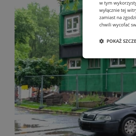
w tym wykorzysty
wyłącznie tej wi
zamiast na zgodz
chwili wycofać s
POKAŻ SZCZ
Niezbędne
Ni
Niezbędne pliki cook
zarządzanie kontem. 
Nazwa