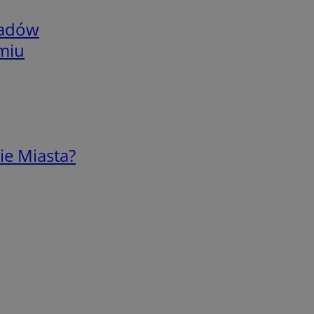
adów
omiu
ie Miasta?