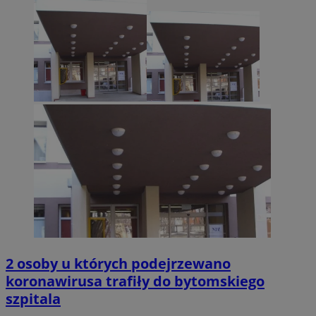
2 osoby u których podejrzewano
koronawirusa trafiły do bytomskiego
szpitala