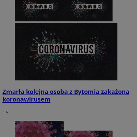
Zmarła kolejna osoba z Bytomia zakażona
koronawirusem
16