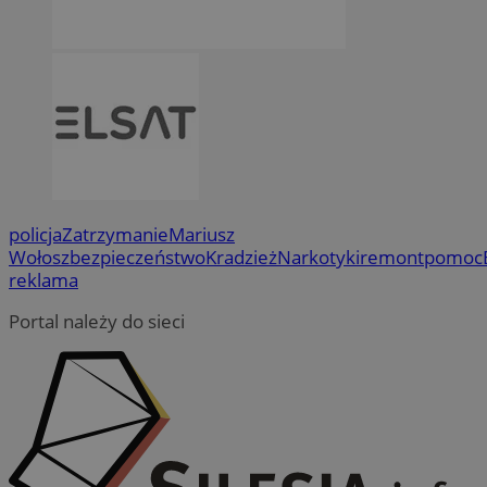
policja
Zatrzymanie
Mariusz
Wołosz
bezpieczeństwo
Kradzież
Narkotyki
remont
pomoc
reklama
Portal należy do sieci