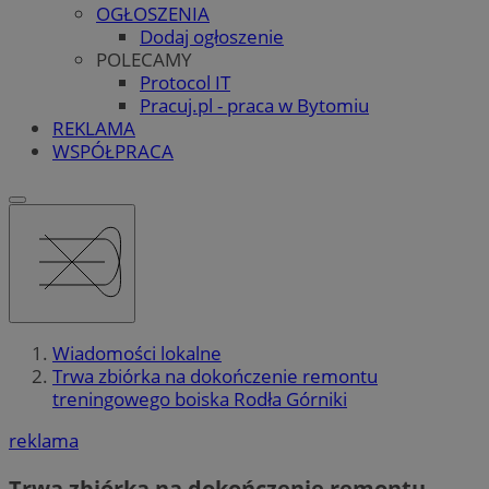
OGŁOSZENIA
Dodaj ogłoszenie
POLECAMY
Protocol IT
Pracuj.pl - praca w Bytomiu
REKLAMA
WSPÓŁPRACA
Wiadomości lokalne
Trwa zbiórka na dokończenie remontu
treningowego boiska Rodła Górniki
reklama
Trwa zbiórka na dokończenie remontu