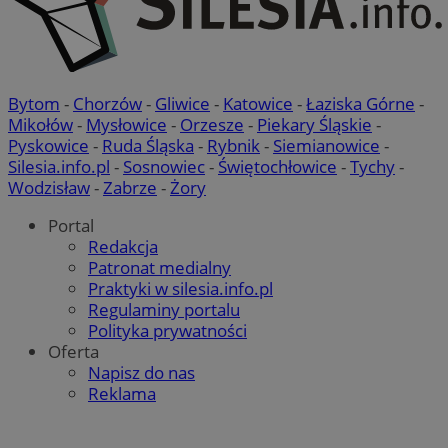
Bytom
-
Chorzów
-
Gliwice
-
Katowice
-
Łaziska Górne
-
Mikołów
-
Mysłowice
-
Orzesze
-
Piekary Śląskie
-
Pyskowice
-
Ruda Śląska
-
Rybnik
-
Siemianowice
-
Silesia.info.pl
-
Sosnowiec
-
Świętochłowice
-
Tychy
-
Wodzisław
-
Zabrze
-
Żory
Portal
Redakcja
Patronat medialny
Praktyki w silesia.info.pl
Regulaminy portalu
Polityka prywatności
Oferta
Napisz do nas
Reklama