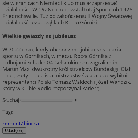
się w granicach Niemiec i klub musiał zaprzestać
działalności. W 1926 roku powstał tutaj Sportclub 1926
Friedrichswille. Tuż po zakończeniu II Wojny Światowej
działalność rozpoczął klub Rodło Górniki.
Wielkie gwiazdy na jubileusz
W 2022 roku, kiedy obchodzono jubileusz stulecia
sportu w Górnikach, w meczu Rodła Górnika z
oldbojami Schalke 04 Gelsenkirchen zagrali m.in.
Martin Max, dwukrotny król strzelców Bundesligi, Olaf
Thon, złoty medalista mistrzostw świata oraz wybitni
reprezentanci Polski Tomasz Wałdoch i Józef Wandzik,
który w klubie Rodło rozpoczynał karierę.
Słuchaj
⏵︎
Tagi:
remont
Zbiórka
Udostępnij