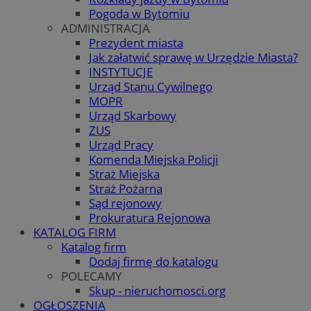
Pogoda w Bytomiu
ADMINISTRACJA
Prezydent miasta
Jak załatwić sprawę w Urzędzie Miasta?
INSTYTUCJE
Urząd Stanu Cywilnego
MOPR
Urząd Skarbowy
ZUS
Urząd Pracy
Komenda Miejska Policji
Straż Miejska
Straż Pożarna
Sąd rejonowy
Prokuratura Rejonowa
KATALOG FIRM
Katalog firm
Dodaj firmę do katalogu
POLECAMY
Skup - nieruchomosci.org
OGŁOSZENIA