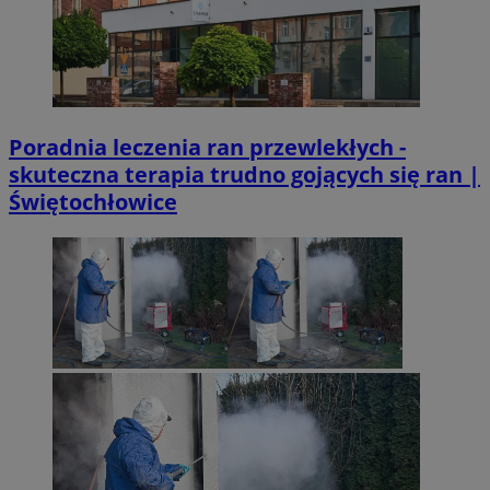
Poradnia leczenia ran przewlekłych -
skuteczna terapia trudno gojących się ran |
Świętochłowice