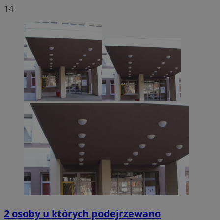
14
2 osoby u których podejrzewano