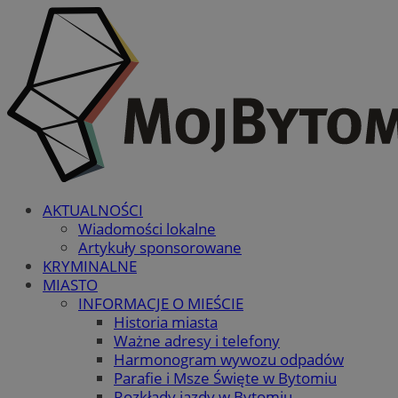
AKTUALNOŚCI
Wiadomości lokalne
Artykuły sponsorowane
KRYMINALNE
MIASTO
INFORMACJE O MIEŚCIE
Historia miasta
Ważne adresy i telefony
Harmonogram wywozu odpadów
Parafie i Msze Święte w Bytomiu
Rozkłady jazdy w Bytomiu