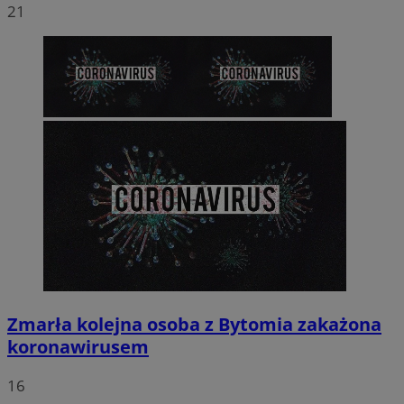
21
Zmarła kolejna osoba z Bytomia zakażona
koronawirusem
16