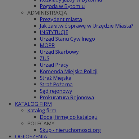
Pogoda w Bytomiu
ADMINISTRACJA
Prezydent miasta
Jak załatwić sprawę w Urzędzie Miasta?
INSTYTUCJE
Urząd Stanu Cywilnego
MOPR
Urząd Skarbowy
ZUS
Urząd Pracy
Komenda Miejska Policji
Straż Miejska
Straż Pożarna
Sąd rejonowy
Prokuratura Rejonowa
KATALOG FIRM
Katalog firm
Dodaj firmę do katalogu
POLECAMY
Skup - nieruchomosci.org
OGŁOSZENIA