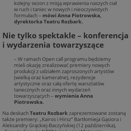
kolejny sezon z misją wprawienia naszych ciał
w ruch i taniec w nowych i nieoczywistych
formułach –
mówi Anna Piotrowska,
dyrektorka Teatru Rozbark.
Nie tylko spektakle – konferencja
i wydarzenia towarzyszące
– W ramach Open call programu będziemy
mieli okazję zrealizować premiery nowych
produkcji z udziałem zaproszonych artystów
(wielką oraz kameralne), rezydencje
artystyczne oraz całą ofertę warsztatów
tanecznych oraz innych wydarzeń
towarzyszących –
wymienia Anna
Piotrowska.
Na deskach
Teatru Rozbark
zaprezentowane zostaną
także premiery: „Kairos i Hirsz” Bartłomieja Gąsiora i
Aleksandry Grąckiej-Baczyńskiej (12 października),