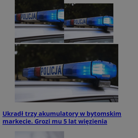
Ukradł trzy akumulatory w bytomskim
markecie. Grozi mu 5 lat więzienia