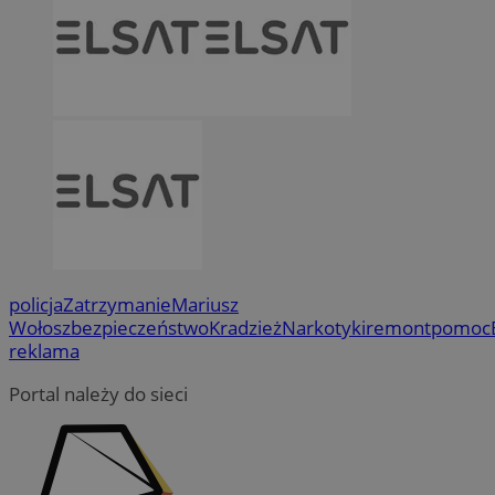
policja
Zatrzymanie
Mariusz
Wołosz
bezpieczeństwo
Kradzież
Narkotyki
remont
pomoc
reklama
Portal należy do sieci