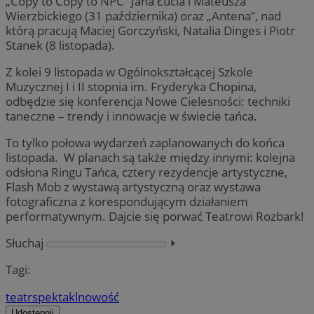
„Copy to Copy to NPC” Jana Łucia i Mateusza
Wierzbickiego (31 października) oraz „Antena”, nad
którą pracują Maciej Gorczyński, Natalia Dinges i Piotr
Stanek (8 listopada).
Z kolei 9 listopada w Ogólnokształcącej Szkole
Muzycznej I i II stopnia im. Fryderyka Chopina,
odbędzie się konferencja Nowe Cielesności: techniki
taneczne – trendy i innowacje w świecie tańca.
To tylko połowa wydarzeń zaplanowanych do końca
listopada. W planach są także między innymi: kolejna
odsłona Ringu Tańca, cztery rezydencje artystyczne,
Flash Mob z wystawą artystyczną oraz wystawa
fotograficzna z korespondującym działaniem
performatywnym. Dajcie się porwać Teatrowi Rozbark!
Słuchaj
⏵︎
Tagi:
teatr
spektakl
nowość
Udostępnij