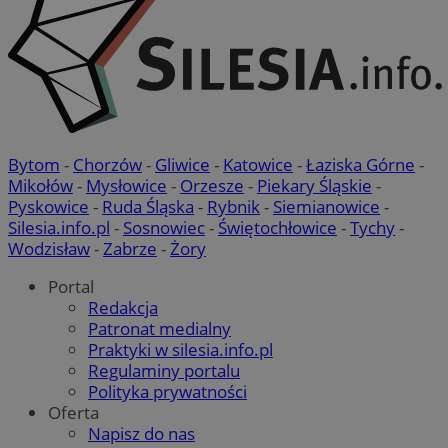
Bytom
-
Chorzów
-
Gliwice
-
Katowice
-
Łaziska Górne
-
Mikołów
-
Mysłowice
-
Orzesze
-
Piekary Śląskie
-
Pyskowice
-
Ruda Śląska
-
Rybnik
-
Siemianowice
-
Silesia.info.pl
-
Sosnowiec
-
Świętochłowice
-
Tychy
-
Wodzisław
-
Zabrze
-
Żory
Portal
Redakcja
Patronat medialny
Praktyki w silesia.info.pl
Regulaminy portalu
Polityka prywatności
Oferta
Napisz do nas