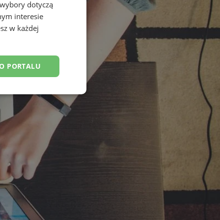
 wybory dotyczą
nym interesie
sz w każdej
DO PORTALU
esklasyfikowane
ane
owanie użytkownika i
j.