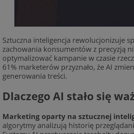
SessID
QeSessID
MvSessID
VISITOR_PRIVACY_
Sztuczna inteligencja rewolucjonizuje 
zachowania konsumentów z precyzją nie
optymalizować kampanie w czasie rzec
61% marketerów przyznało, że AI zmien
CookieScriptConse
generowania treści.
Dlaczego AI stało się 
Nazwa
Nazwa
ustat_geX0nbp6rXf
Nazwa
Marketing oparty na sztucznej intel
ustat_vul69yjwn41
OAID
algorytmy analizują historię przeglądan
IDE
ustat_xb0w4bmX0c