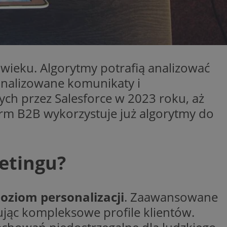
ator sesji.
ator sesji.
ator sesji.
cje o zgodzie
h dotyczących
wieku. Algorytmy potrafią analizować
tryny. Rejestruje
ci i ustawień
onalizowane komunikaty i
ie w kolejnych
nie musi ponownie
h przez Salesforce w 2023 roku, aż
 zwiększa wygodę i
ych.
irm B2B wykorzystuje już algorytmy do
usługę Cookie-
rencji dotyczących
est to konieczne,
działał poprawnie.
etingu?
wywania
Opis
oziom personalizacji
. Zaawansowane
OpenX dla
ne określone
dując kompleksowe profile klientów.
oubleclick i zawiera
nia skuteczności, a
k końcowy korzysta
k cookie
y, które