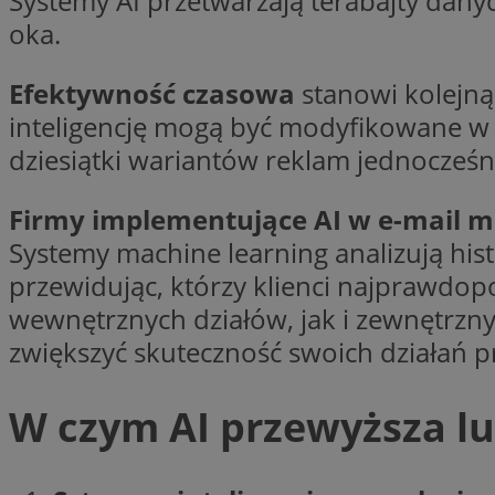
Systemy AI przetwarzają terabajty dany
ustat_gp2je732q8z
oka.
openstat_njalceuxw
_clck
__gads
ustat_b5edczww77
Efektywność czasowa
stanowi kolejn
openstat_frdle466
VISITOR_INFO1_LIV
inteligencję mogą być modyfikowane w 
__eoi
ustat_i73X2erXxzt
dziesiątki wariantów reklam jednocześn
openstat_gid
ustat_mtdvkXhXi15
_clsk
YSC
Firmy implementujące AI w e-mail m
WMF-Uniq
Systemy machine learning analizują hist
_fbp
openstat_7lvv2pj2f
przewidując, którzy klienci najprawdop
__gpi
wewnętrznych działów, jak i zewnętrzn
__Secure-
ROLLOUT_TOKEN
zwiększyć skuteczność swoich działań 
_clsk
W czym AI przewyższa l
_ga_NMTLDBQYTE
_ga