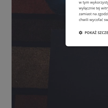
w tym wykorzysty
wyłącznie tej wi
zamiast na zgodz
chwili wycofać s
POKAŻ SZCZ
Niezbędne
Ni
Niezbędne pliki cook
zarządzanie kontem. 
Nazwa