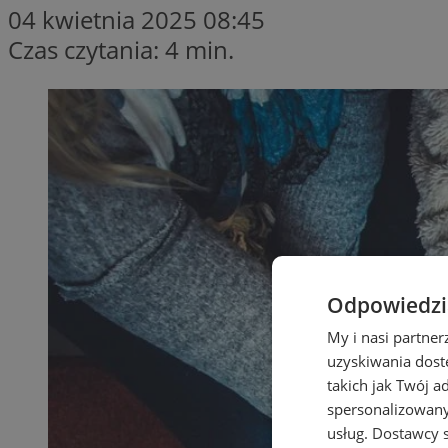
04 kwietnia 2025 08:45
Czas czytania: 4 min.
Odpowiedzia
My i nasi partne
uzyskiwania dost
takich jak Twój a
spersonalizowanyc
usług.
Dostawcy s