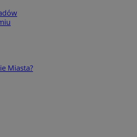
adów
omiu
ie Miasta?