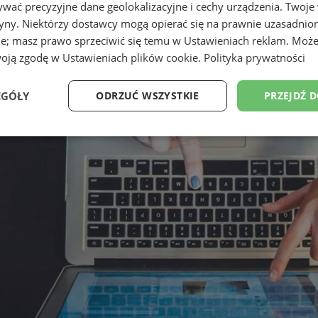
wać precyzyjne dane geolokalizacyjne i cechy urządzenia. Twoje
tryny. Niektórzy dostawcy mogą opierać się na prawnie uzasadnio
ie; masz prawo sprzeciwić się temu w
Ustawieniach reklam
. Może
woją zgodę w
Ustawieniach plików cookie
.
Polityka prywatności
EGÓŁY
ODRZUĆ WSZYSTKIE
PRZEJDŹ 
Wydajność
Targetowanie
Funkcjonalność
Ni
ezbędne
Wydajność
Targetowanie
Funkcjonalność
Niesklasyfikow
ie umożliwiają korzystanie z podstawowych funkcji strony internetowej, takich jak log
Bez niezbędnych plików cookie nie można prawidłowo korzystać ze strony internetowe
Provider
/
Okres
Opis
Domena
przechowywania