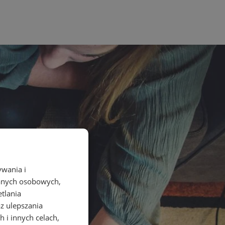
ywania i
danych osobowych,
etlania
az ulepszania
 i innych celach,