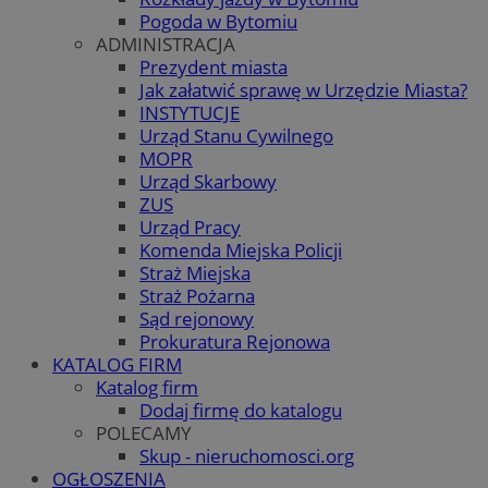
Pogoda w Bytomiu
ADMINISTRACJA
Prezydent miasta
Jak załatwić sprawę w Urzędzie Miasta?
INSTYTUCJE
Urząd Stanu Cywilnego
MOPR
Urząd Skarbowy
ZUS
Urząd Pracy
Komenda Miejska Policji
Straż Miejska
Straż Pożarna
Sąd rejonowy
Prokuratura Rejonowa
KATALOG FIRM
Katalog firm
Dodaj firmę do katalogu
POLECAMY
Skup - nieruchomosci.org
OGŁOSZENIA