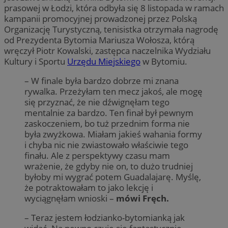
prasowej w Łodzi, która odbyła się 8 listopada w ramach
kampanii promocyjnej prowadzonej przez Polską
Organizację Turystyczną, tenisistka otrzymała nagrodę
od Prezydenta Bytomia Mariusza Wołosza, którą
wręczył Piotr Kowalski, zastępca naczelnika Wydziału
Kultury i Sportu
Urzędu Miejskiego
w Bytomiu.
– W finale była bardzo dobrze mi znana
rywalka. Przeżyłam ten mecz jakoś, ale mogę
się przyznać, że nie dźwignęłam tego
mentalnie za bardzo. Ten finał był pewnym
zaskoczeniem, bo tuż przednim forma nie
była zwyżkowa. Miałam jakieś wahania formy
i chyba nic nie zwiastowało właściwie tego
finału. Ale z perspektywy czasu mam
wrażenie, że gdyby nie on, to dużo trudniej
byłoby mi wygrać potem Guadalajarę. Myślę,
że potraktowałam to jako lekcję i
wyciągnęłam wnioski –
mówi Fręch.
– Teraz jestem łodzianko-bytomianką jak