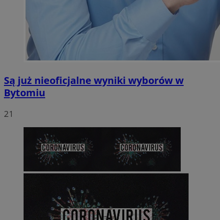
Są już nieoficjalne wyniki wyborów w
Bytomiu
21