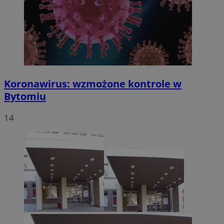
Koronawirus: wzmożone kontrole w
Bytomiu
14