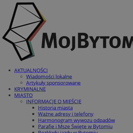
AKTUALNOŚCI
Wiadomości lokalne
Artykuły sponsorowane
KRYMINALNE
MIASTO
INFORMACJE O MIEŚCIE
Historia miasta
Ważne adresy i telefony
Harmonogram wywozu odpadów
Parafie i Msze Święte w Bytomiu
Rozkłady jazdy w Bytomiu