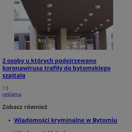
2 osoby u których podejrzewano
koronawirusa trafiły do bytomskiego
szpitala
13
reklama
Zobacz również
Wiadomości kryminalne w Bytomiu