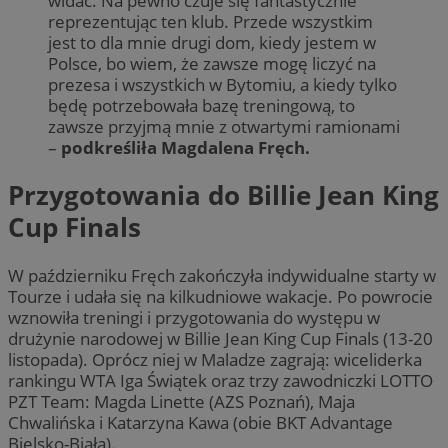
widać. Na pewno czuje się fantastycznie
reprezentując ten klub. Przede wszystkim
jest to dla mnie drugi dom, kiedy jestem w
Polsce, bo wiem, że zawsze mogę liczyć na
prezesa i wszystkich w Bytomiu, a kiedy tylko
będę potrzebowała bazę treningową, to
zawsze przyjmą mnie z otwartymi ramionami
–
podkreśliła Magdalena Fręch.
Przygotowania do Billie Jean King
Cup Finals
W październiku Fręch zakończyła indywidualne starty w
Tourze i udała się na kilkudniowe wakacje. Po powrocie
wznowiła treningi i przygotowania do występu w
drużynie narodowej w Billie Jean King Cup Finals (13-20
listopada). Oprócz niej w Maladze zagrają: wiceliderka
rankingu WTA Iga Świątek oraz trzy zawodniczki LOTTO
PZT Team: Magda Linette (AZS Poznań), Maja
Chwalińska i Katarzyna Kawa (obie BKT Advantage
Bielsko-Biała).