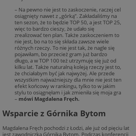
– Na pewno nie jest to zaskoczenie, raczej cel
osiągnięty nawet z „górką”. Zakładaliśmy na
ten sezon, że to będzie TOP 50, a jest TOP 25,
więc to bardzo cieszy, że udało się
zrealizować ten plan. Także zaskoczeniem to
nie jest, bo na to się składa zawsze wiele
różnych rzeczy. To nie jest tak, że nagle się
pojawiłam, bo przecież gram już bardzo
długo, a w TOP 100 też utrzymuję się już od
kilku lat. Także naturalną koleją rzeczy jest to,
że chciałabym być jak najwyżej. Ale przede
wszystkim najważniejszy dla mnie nie jest ten
efekt końcowy w rankingu, tylko to w jakim
stylu to osiągnęłam i jak zmieniła się moja gra
–
mówi Magdalena Fręch.
Wsparcie z Górnika Bytom
Magdalena Fręch pochodzi z Łodzi, ale już od pięciu lat
jest zawodniczką Górnika Bytom. Podczas konferencji