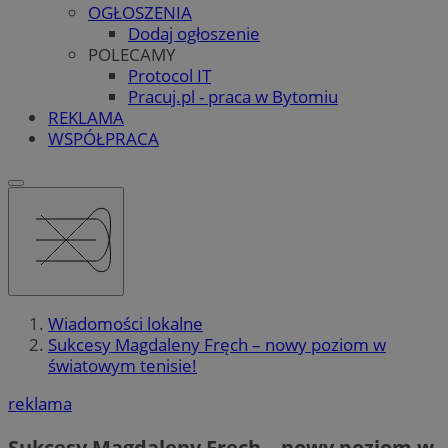
OGŁOSZENIA
Dodaj ogłoszenie
POLECAMY
Protocol IT
Pracuj.pl - praca w Bytomiu
REKLAMA
WSPÓŁPRACA
Wiadomości lokalne
Sukcesy Magdaleny Fręch – nowy poziom w
światowym tenisie!
reklama
Sukcesy Magdaleny Fręch – nowy poziom w