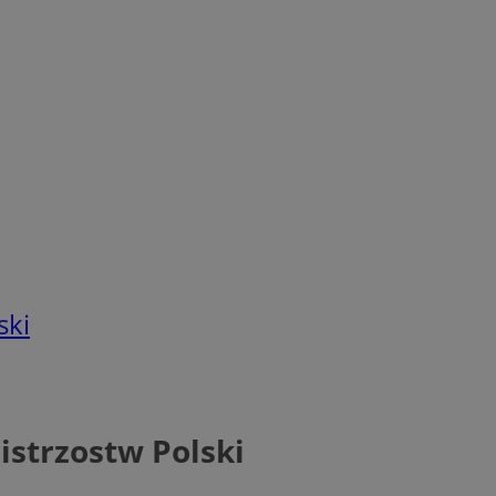
ski
strzostw Polski