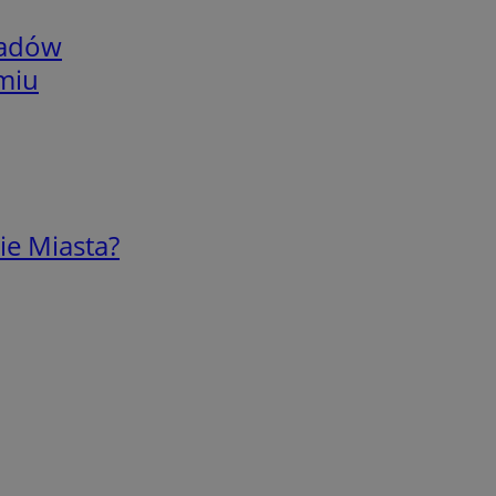
adów
omiu
ie Miasta?