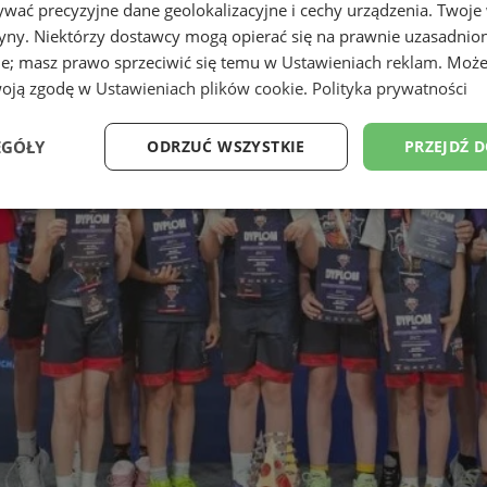
wać precyzyjne dane geolokalizacyjne i cechy urządzenia. Twoje
tryny. Niektórzy dostawcy mogą opierać się na prawnie uzasadnio
ie; masz prawo sprzeciwić się temu w
Ustawieniach reklam
. Może
woją zgodę w
Ustawieniach plików cookie
.
Polityka prywatności
EGÓŁY
ODRZUĆ WSZYSTKIE
PRZEJDŹ 
Wydajność
Targetowanie
Funkcjonalność
Ni
ezbędne
Wydajność
Targetowanie
Funkcjonalność
Niesklasyfikow
ie umożliwiają korzystanie z podstawowych funkcji strony internetowej, takich jak log
Bez niezbędnych plików cookie nie można prawidłowo korzystać ze strony internetowe
Provider
/
Okres
Opis
Domena
przechowywania