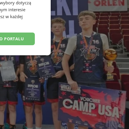
 wybory dotyczą
nym interesie
sz w każdej
DO PORTALU
esklasyfikowane
ane
owanie użytkownika i
j.