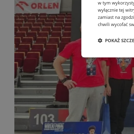
w tym wykorzysty
wyłącznie tej wi
zamiast na zgodz
chwili wycofać s
POKAŻ SZCZ
Niezbędne
Ni
Niezbędne pliki cook
zarządzanie kontem. 
Nazwa