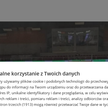
lne korzystanie z Twoich danych
rzy używamy plików cookie i podobnych technologii do przechow
ępu do informacji na Twoim urządzeniu oraz do przetwarzania 
dres IP, unikalne identyfikatory i dane przeglądania, w celu wyświ
h reklam i treści, pomiaru reklam i treści, analizy odbiorców or
tron trzecich (1913)
mogą również przetwarzać Twoje dane w tych