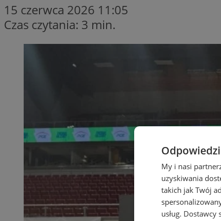
15 czerwca 2026 11:05
Czas czytania: 3 min.
Odpowiedzia
My i nasi partne
uzyskiwania dost
takich jak Twój a
spersonalizowanyc
usług.
Dostawcy s