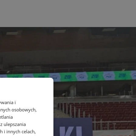
ywania i
danych osobowych,
etlania
az ulepszania
 i innych celach,