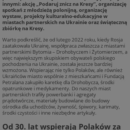
innymi: akcję „Podaruj znicz na Kresy”, organizację
spotkań z młodzieżą polonijną, organizację
wystaw, projekty kulturalno-edukacyjne w
miastach partnerskich na Ukrainie oraz świąteczną
zbiórkę na Kresy.
Warto podkreślić, że od lutego 2022 roku, kiedy Rosja
zaatakowała Ukrainę, współpraca zwłaszcza z miastami
partnerskimi Bytomia – Drohobyczem i Żytomierzem, a
więc największym skupiskiem obywateli polskiego
pochodzenia na Ukrainie, została jeszcze bardziej
wzmożona. Wspierając nie tylko Polaków, ale również
Ukraińców miasto wspólnie z mieszkańcami i Fundacją
Petralana zakupiło karetkę dla Drohobycza, środki
opatrunkowe i medykamenty. Do naszych miast
partnerskich trafiły powerbanki i agregaty
prądotwórcze, materiały budowlane do budowy
ośrodka dla uchodźców, żywność, śpiwory, karimaty,
środki czystości i inne niezbędne artykuły.
Od 30. lat wspierają Polaków za