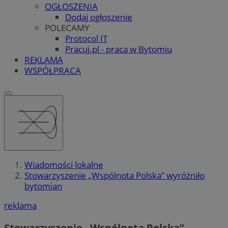
OGŁOSZENIA
Dodaj ogłoszenie
POLECAMY
Protocol IT
Pracuj.pl - praca w Bytomiu
REKLAMA
WSPÓŁPRACA
Wiadomości lokalne
Stowarzyszenie „Wspólnota Polska” wyróżniło
bytomian
reklama
Stowarzyszenie „Wspólnota Polska”