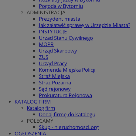
Pogoda w Bytomiu
ADMINISTRACJA
Prezydent miasta
Jak załatwić sprawę w Urzędzie Miasta?
INSTYTUCJE
Urząd Stanu Cywilnego
MOPR
Urząd Skarbowy
ZUS
Urząd Pracy
Komenda Miejska Policji
Straż Miejska
Straż Pożarna
Sąd rejonowy
Prokuratura Rejonowa
KATALOG FIRM
Katalog firm
Dodaj firmę do katalogu
POLECAMY
Skup - nieruchomosci.org
OGŁOSZENIA