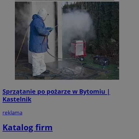
Sprzątanie po pożarze w Bytomiu |
Kastelnik
reklama
Katalog firm