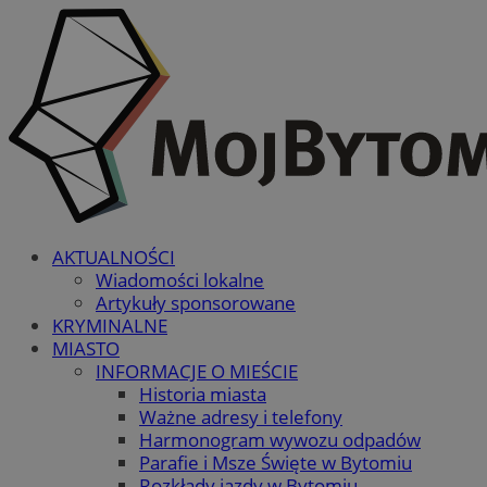
AKTUALNOŚCI
Wiadomości lokalne
Artykuły sponsorowane
KRYMINALNE
MIASTO
INFORMACJE O MIEŚCIE
Historia miasta
Ważne adresy i telefony
Harmonogram wywozu odpadów
Parafie i Msze Święte w Bytomiu
Rozkłady jazdy w Bytomiu