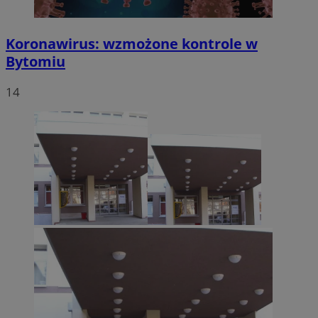
Koronawirus: wzmożone kontrole w
Bytomiu
14