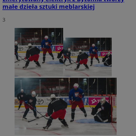
małe dzieła sztuki meblarskiej
3