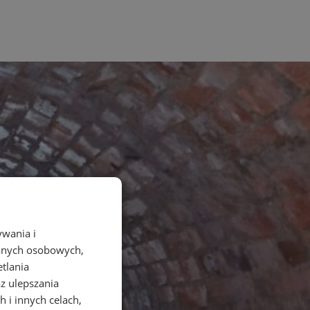
ywania i
danych osobowych,
etlania
az ulepszania
 i innych celach,