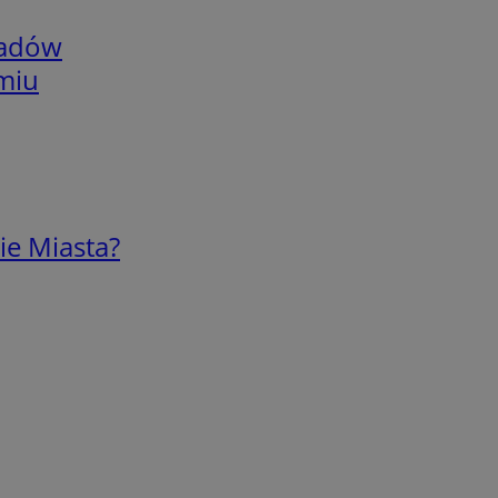
adów
omiu
ie Miasta?