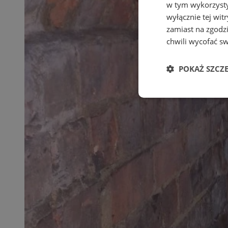
w tym wykorzysty
wyłącznie tej wi
zamiast na zgodz
chwili wycofać s
POKAŻ SZCZ
Niezbędne
Ni
Niezbędne pliki cook
zarządzanie kontem. 
Nazwa