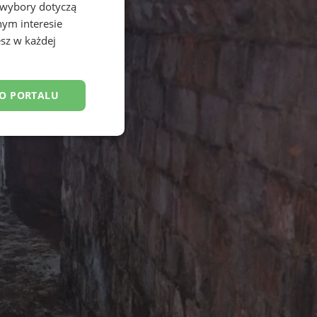
 wybory dotyczą
nym interesie
sz w każdej
DO PORTALU
esklasyfikowane
ane
owanie użytkownika i
j.