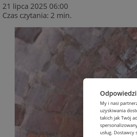
21 lipca 2025 06:00
Czas czytania: 2 min.
Odpowiedzia
My i nasi partne
uzyskiwania dost
takich jak Twój a
spersonalizowanyc
usług.
Dostawcy s