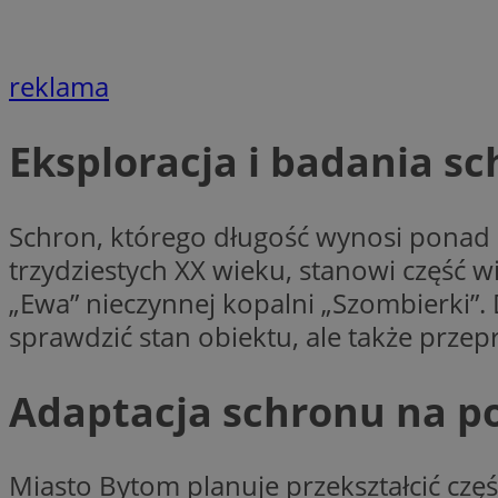
openstat_7lvv2pj2f
FCCDCF
IDE
ustat_mtdvkXhXi15
ustat_4kmuedXpn
__eoi
reklama
ustat_9cqy0z1rXbb
__Secure-
ustat_1dtrlafysd6c
ROLLOUT_TOKEN
Eksploracja i badania s
_clck
ustat_i73X2erXxzt
ustat_xb0w4bmX0c
__gpi
SM
Schron, którego długość wynosi ponad 1
ustat_gp2je732q8z
ustat_b5edczww77
trzydziestych XX wieku, stanowi część 
MUID
ustat_vul69yjwn41
„Ewa” nieczynnej kopalni „Szombierki”. 
_ga
ustat_1Xgp7t6wbtr
sprawdzić stan obiektu, ale także prze
ustat_Xr6e69X7acd
ANONCHK
ustat_ta0sug6gbt11
Adaptacja schronu na po
__Secure-YNID
_clsk
openstat_frdle466
VISITOR_INFO1_LIV
Miasto Bytom planuje przekształcić częś
ustat_7ievw06x3dw