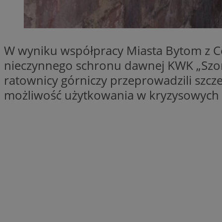
SessID
QeSessID
MvSessID
W wyniku współpracy Miasta Bytom z Ce
VISITOR_PRIVACY_
nieczynnego schronu dawnej KWK „Szomb
ratownicy górniczy przeprowadzili szcz
możliwość użytkowania w kryzysowych 
CookieScriptConse
Nazwa
Nazwa
ustat_X0xfqtibku3
Nazwa
openstat_njalceuxw
_clsk
__gads
ustat_geX0nbp6rXf