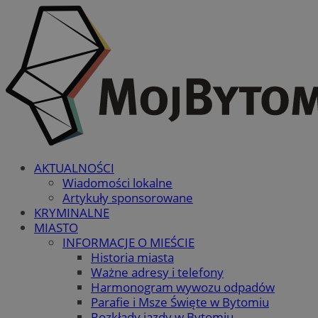
AKTUALNOŚCI
Wiadomości lokalne
Artykuły sponsorowane
KRYMINALNE
MIASTO
INFORMACJE O MIEŚCIE
Historia miasta
Ważne adresy i telefony
Harmonogram wywozu odpadów
Parafie i Msze Święte w Bytomiu
Rozkłady jazdy w Bytomiu