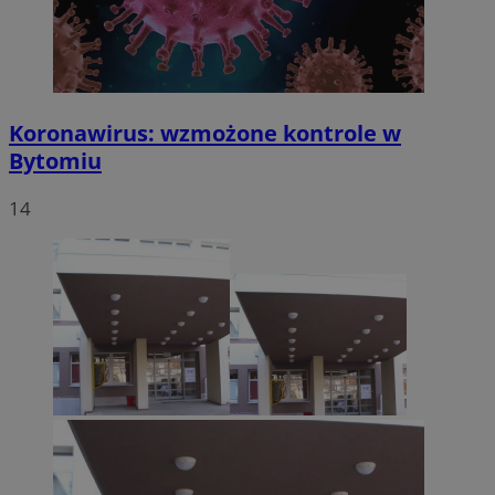
Koronawirus: wzmożone kontrole w
Bytomiu
14