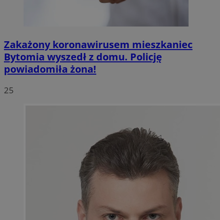
Zakażony koronawirusem mieszkaniec
Bytomia wyszedł z domu. Policję
powiadomiła żona!
25