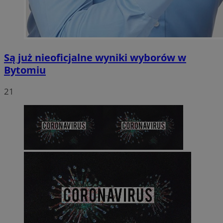
Są już nieoficjalne wyniki wyborów w
Bytomiu
21