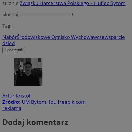
stronie
Związku Harcerstwa Polskiego – Hufiec Bytom
Słuchaj
⏵︎
Tagi:
Nabór
Środowiskowe Ognisko Wychowawcze
wsparcie
dzieci
Udostępnij
Artur Kristof
Źródło:
UM Bytom, fot. freepik.com
reklama
Dodaj komentarz