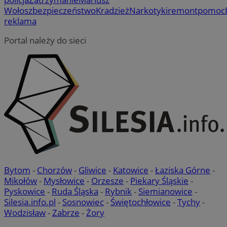
Wołosz
bezpieczeństwo
Kradzież
Narkotyki
remont
pomoc
reklama
Portal należy do sieci
Bytom
-
Chorzów
-
Gliwice
-
Katowice
-
Łaziska Górne
-
Mikołów
-
Mysłowice
-
Orzesze
-
Piekary Śląskie
-
Pyskowice
-
Ruda Śląska
-
Rybnik
-
Siemianowice
-
Silesia.info.pl
-
Sosnowiec
-
Świętochłowice
-
Tychy
-
Wodzisław
-
Zabrze
-
Żory