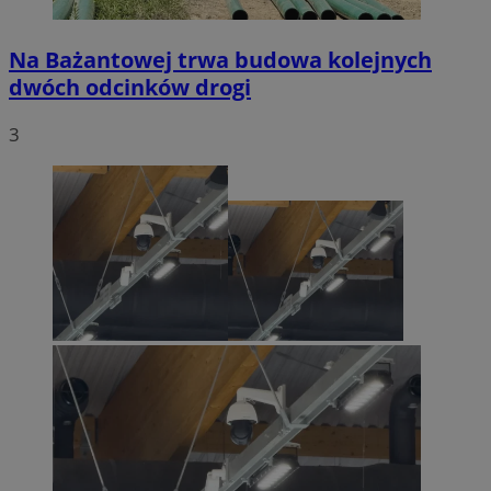
Na Bażantowej trwa budowa kolejnych
dwóch odcinków drogi
3