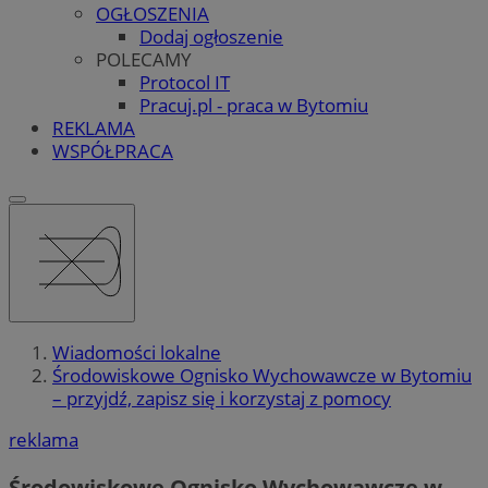
OGŁOSZENIA
Dodaj ogłoszenie
POLECAMY
Protocol IT
Pracuj.pl - praca w Bytomiu
REKLAMA
WSPÓŁPRACA
Wiadomości lokalne
Środowiskowe Ognisko Wychowawcze w Bytomiu
– przyjdź, zapisz się i korzystaj z pomocy
reklama
Środowiskowe Ognisko Wychowawcze w