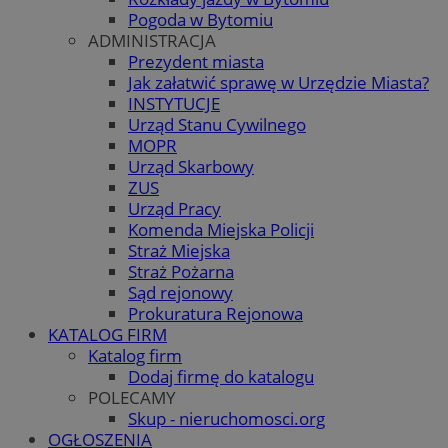
Pogoda w Bytomiu
ADMINISTRACJA
Prezydent miasta
Jak załatwić sprawę w Urzędzie Miasta?
INSTYTUCJE
Urząd Stanu Cywilnego
MOPR
Urząd Skarbowy
ZUS
Urząd Pracy
Komenda Miejska Policji
Straż Miejska
Straż Pożarna
Sąd rejonowy
Prokuratura Rejonowa
KATALOG FIRM
Katalog firm
Dodaj firmę do katalogu
POLECAMY
Skup - nieruchomosci.org
OGŁOSZENIA