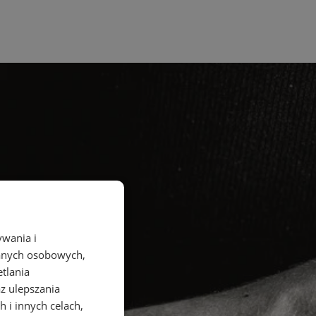
ywania i
danych osobowych,
etlania
az ulepszania
 i innych celach,