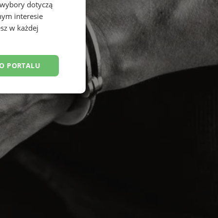
 wybory dotyczą
nym interesie
sz w każdej
DO PORTALU
esklasyfikowane
ane
owanie użytkownika i
j.