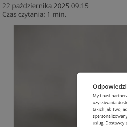
22 października 2025 09:15
Czas czytania: 1 min.
Odpowiedzia
My i nasi partne
uzyskiwania dost
takich jak Twój a
spersonalizowanyc
usług.
Dostawcy s