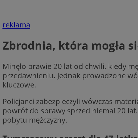
openstat_7lvv2pj2f
FCCDCF
IDE
ustat_mtdvkXhXi15
ustat_4kmuedXpn
__eoi
reklama
ustat_9cqy0z1rXbb
__Secure-
ustat_1dtrlafysd6c
ROLLOUT_TOKEN
_clck
Zbrodnia, która mogła s
ustat_i73X2erXxzt
ustat_xb0w4bmX0c
__gpi
SM
ustat_gp2je732q8z
Minęło prawie 20 lat od chwili, kiedy m
ustat_b5edczww77
przedawnieniu. Jednak prowadzone wówcz
MUID
ustat_vul69yjwn41
kluczowe.
_ga
ustat_1Xgp7t6wbtr
ustat_Xr6e69X7acd
Policjanci zabezpieczyli wówczas mater
ANONCHK
ustat_ta0sug6gbt11
powrót do sprawy sprzed niemal 20 lat.
__Secure-YNID
pobytu mężczyzny.
_clsk
openstat_frdle466
VISITOR_INFO1_LIV
ustat_7ievw06x3dw