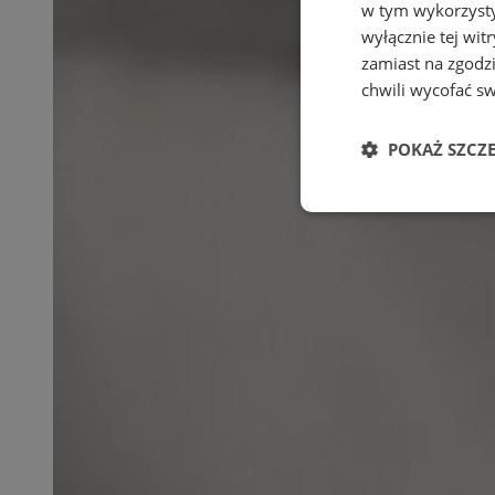
w tym wykorzysty
wyłącznie tej wi
zamiast na zgodz
chwili wycofać s
POKAŻ SZCZ
Niezbędne
Ni
Niezbędne pliki cook
zarządzanie kontem. 
Nazwa