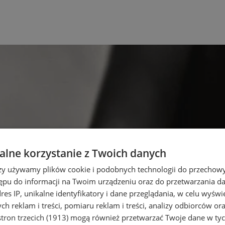
lne korzystanie z Twoich danych
rzy używamy plików cookie i podobnych technologii do przechow
ępu do informacji na Twoim urządzeniu oraz do przetwarzania 
dres IP, unikalne identyfikatory i dane przeglądania, w celu wyświ
h reklam i treści, pomiaru reklam i treści, analizy odbiorców or
tron trzecich (1913)
mogą również przetwarzać Twoje dane w tych