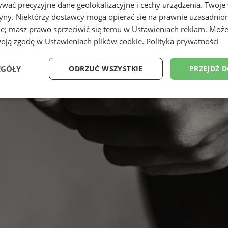
wać precyzyjne dane geolokalizacyjne i cechy urządzenia. Twoje
tryny. Niektórzy dostawcy mogą opierać się na prawnie uzasadnio
ie; masz prawo sprzeciwić się temu w
Ustawieniach reklam
. Może
woją zgodę w
Ustawieniach plików cookie
.
Polityka prywatności
EGÓŁY
ODRZUĆ WSZYSTKIE
PRZEJDŹ 
Wydajność
Targetowanie
Funkcjonalność
Ni
ezbędne
Wydajność
Targetowanie
Funkcjonalność
Niesklasyfikow
ie umożliwiają korzystanie z podstawowych funkcji strony internetowej, takich jak log
Bez niezbędnych plików cookie nie można prawidłowo korzystać ze strony internetowe
Provider
/
Okres
Opis
Domena
przechowywania