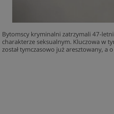
SessID
QeSessID
MvSessID
VISITOR_PRIVACY_
Bytomscy kryminalni zatrzymali 47-letni
charakterze seksualnym. Kluczowa w tym
został tymczasowo już aresztowany, a o 
CookieScriptConse
Nazwa
Nazwa
ustat_X0xfqtibku3
Nazwa
openstat_njalceuxw
_clsk
__gads
ustat_geX0nbp6rXf