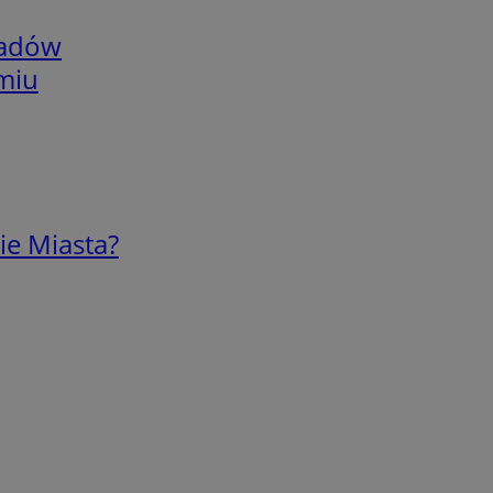
adów
omiu
ie Miasta?