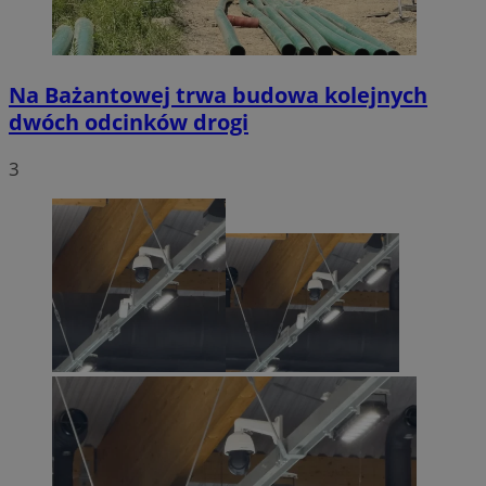
Na Bażantowej trwa budowa kolejnych
dwóch odcinków drogi
3