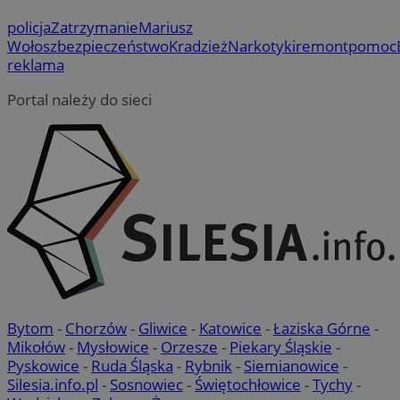
policja
Zatrzymanie
Mariusz
Wołosz
bezpieczeństwo
Kradzież
Narkotyki
remont
pomoc
reklama
Portal należy do sieci
Bytom
-
Chorzów
-
Gliwice
-
Katowice
-
Łaziska Górne
-
Mikołów
-
Mysłowice
-
Orzesze
-
Piekary Śląskie
-
Pyskowice
-
Ruda Śląska
-
Rybnik
-
Siemianowice
-
Silesia.info.pl
-
Sosnowiec
-
Świętochłowice
-
Tychy
-