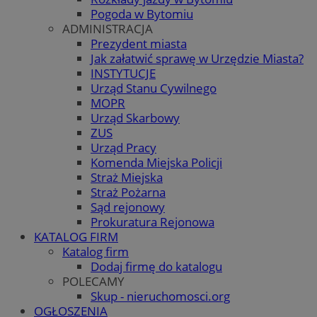
Pogoda w Bytomiu
ADMINISTRACJA
Prezydent miasta
Jak załatwić sprawę w Urzędzie Miasta?
INSTYTUCJE
Urząd Stanu Cywilnego
MOPR
Urząd Skarbowy
ZUS
Urząd Pracy
Komenda Miejska Policji
Straż Miejska
Straż Pożarna
Sąd rejonowy
Prokuratura Rejonowa
KATALOG FIRM
Katalog firm
Dodaj firmę do katalogu
POLECAMY
Skup - nieruchomosci.org
OGŁOSZENIA