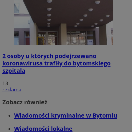
2 osoby u których podejrzewano
koronawirusa trafiły do bytomskiego
szpitala
13
reklama
Zobacz również
Wiadomości kryminalne w Bytomiu
Wiadomości lokalne