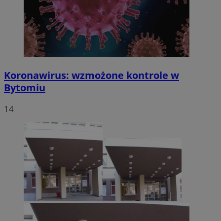
Koronawirus: wzmożone kontrole w
Bytomiu
14