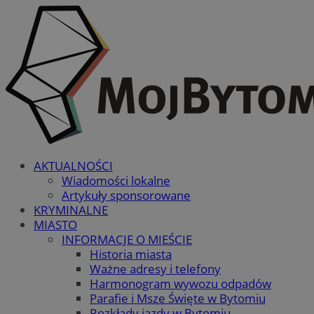
AKTUALNOŚCI
Wiadomości lokalne
Artykuły sponsorowane
KRYMINALNE
MIASTO
INFORMACJE O MIEŚCIE
Historia miasta
Ważne adresy i telefony
Harmonogram wywozu odpadów
Parafie i Msze Święte w Bytomiu
Rozkłady jazdy w Bytomiu