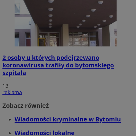
2 osoby u których podejrzewano
koronawirusa trafiły do bytomskiego
szpitala
13
reklama
Zobacz również
Wiadomości kryminalne w Bytomiu
Wiadomości lokalne