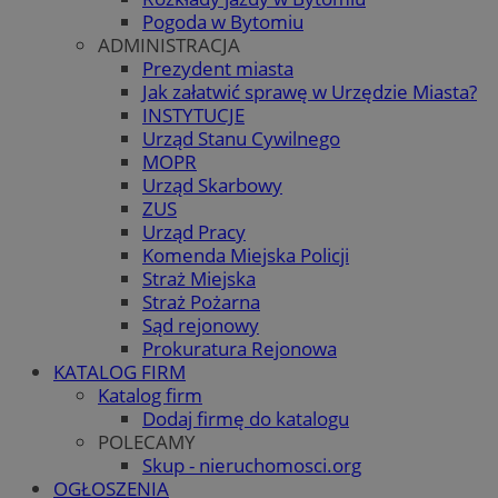
Pogoda w Bytomiu
ADMINISTRACJA
Prezydent miasta
Jak załatwić sprawę w Urzędzie Miasta?
INSTYTUCJE
Urząd Stanu Cywilnego
MOPR
Urząd Skarbowy
ZUS
Urząd Pracy
Komenda Miejska Policji
Straż Miejska
Straż Pożarna
Sąd rejonowy
Prokuratura Rejonowa
KATALOG FIRM
Katalog firm
Dodaj firmę do katalogu
POLECAMY
Skup - nieruchomosci.org
OGŁOSZENIA