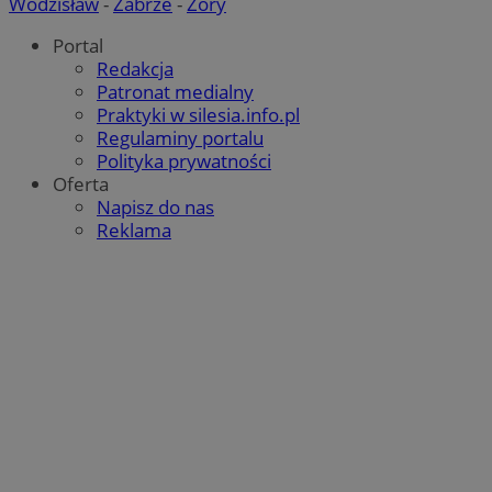
Wodzisław
-
Zabrze
-
Żory
Portal
Redakcja
Patronat medialny
Praktyki w silesia.info.pl
Regulaminy portalu
Polityka prywatności
Oferta
Napisz do nas
Reklama