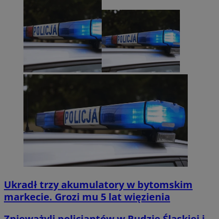
Ukradł trzy akumulatory w bytomskim
markecie. Grozi mu 5 lat więzienia
Znieważyli policjantów w Rudzie Śląskiej i