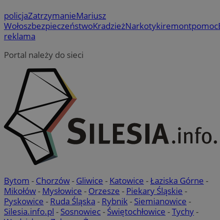
policja
Zatrzymanie
Mariusz
Wołosz
bezpieczeństwo
Kradzież
Narkotyki
remont
pomoc
reklama
Portal należy do sieci
Bytom
-
Chorzów
-
Gliwice
-
Katowice
-
Łaziska Górne
-
Mikołów
-
Mysłowice
-
Orzesze
-
Piekary Śląskie
-
Pyskowice
-
Ruda Śląska
-
Rybnik
-
Siemianowice
-
Silesia.info.pl
-
Sosnowiec
-
Świętochłowice
-
Tychy
-