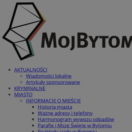
AKTUALNOŚCI
Wiadomości lokalne
Artykuły sponsorowane
KRYMINALNE
MIASTO
INFORMACJE O MIEŚCIE
Historia miasta
Ważne adresy i telefony
Harmonogram wywozu odpadów
Parafie i Msze Święte w Bytomiu
Rozkłady jazdy w Bytomiu