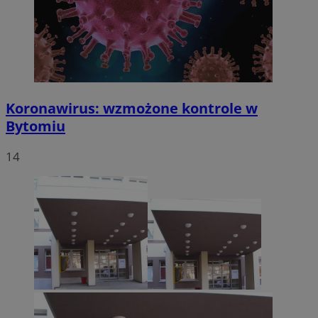
Koronawirus: wzmożone kontrole w
Bytomiu
14