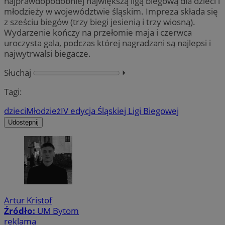
najprawdopodobniej największą ligą biegową dla dzieci i
młodzieży w województwie śląskim. Impreza składa się
z sześciu biegów (trzy biegi jesienią i trzy wiosną).
Wydarzenie kończy na przełomie maja i czerwca
uroczysta gala, podczas której nagradzani są najlepsi i
najwytrwalsi biegacze.
Słuchaj
⏵︎
Tagi:
dzieci
Młodzież
IV edycja Śląskiej Ligi Biegowej
Udostępnij
Artur Kristof
Źródło:
UM Bytom
reklama