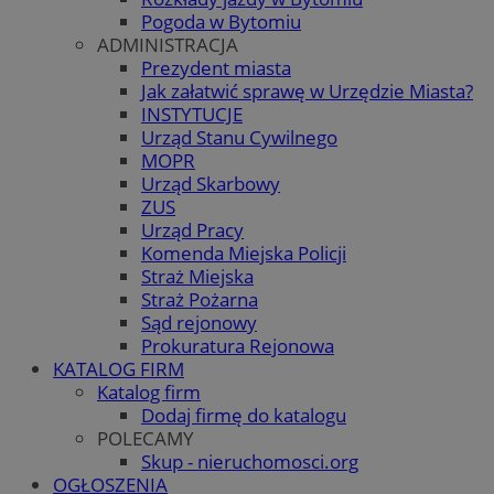
Pogoda w Bytomiu
ADMINISTRACJA
Prezydent miasta
Jak załatwić sprawę w Urzędzie Miasta?
INSTYTUCJE
Urząd Stanu Cywilnego
MOPR
Urząd Skarbowy
ZUS
Urząd Pracy
Komenda Miejska Policji
Straż Miejska
Straż Pożarna
Sąd rejonowy
Prokuratura Rejonowa
KATALOG FIRM
Katalog firm
Dodaj firmę do katalogu
POLECAMY
Skup - nieruchomosci.org
OGŁOSZENIA