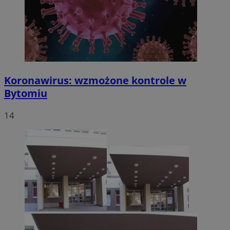
Koronawirus: wzmożone kontrole w
Bytomiu
14