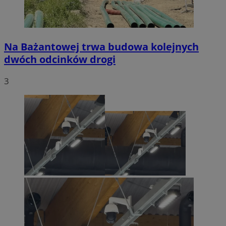
Na Bażantowej trwa budowa kolejnych
dwóch odcinków drogi
3