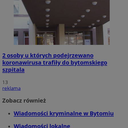
2 osoby u których podejrzewano
koronawirusa trafiły do bytomskiego
szpitala
13
reklama
Zobacz również
Wiadomości kryminalne w Bytomiu
Wiadomości lokalne