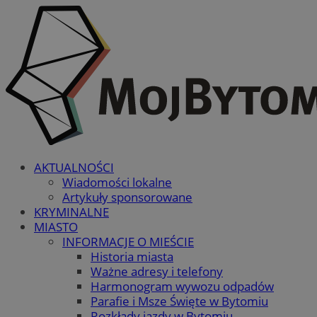
AKTUALNOŚCI
Wiadomości lokalne
Artykuły sponsorowane
KRYMINALNE
MIASTO
INFORMACJE O MIEŚCIE
Historia miasta
Ważne adresy i telefony
Harmonogram wywozu odpadów
Parafie i Msze Święte w Bytomiu
Rozkłady jazdy w Bytomiu