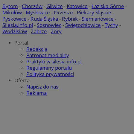
Bytom
-
Chorzów
-
Gliwice
-
Katowice
-
Łaziska Górne
-
Mikołów
-
Mysłowice
-
Orzesze
-
Piekary Śląskie
-
Pyskowice
-
Ruda Śląska
-
Rybnik
-
Siemianowice
-
Silesia.info.pl
-
Sosnowiec
-
Świętochłowice
-
Tychy
-
Wodzisław
-
Zabrze
-
Żory
Portal
Redakcja
Patronat medialny
Praktyki w silesia.info.pl
Regulaminy portalu
Polityka prywatności
Oferta
Napisz do nas
Reklama