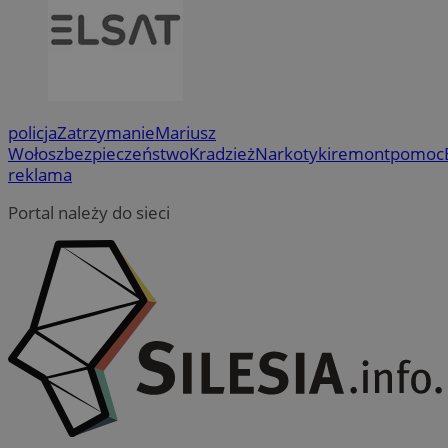
policja
Zatrzymanie
Mariusz
Wołosz
bezpieczeństwo
Kradzież
Narkotyki
remont
pomoc
reklama
Portal należy do sieci