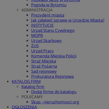
Pogoda w Bytomiu
ADMINISTRACJA
Prezydent miasta
Jak załatwić sprawę w Urzędzie Miasta?
INSTYTUCJE
Urząd Stanu Cywilnego
MOPR
Urząd Skarbowy
ZUS
Urząd Pracy
Komenda Miejska Policji
Straż Miejska
Straż Pożarna
Sąd rejonowy
Prokuratura Rejonowa
KATALOG FIRM
Katalog firm
Dodaj firmę do katalogu
POLECAMY
Skup - nieruchomosci.org
OGŁOSZENIA