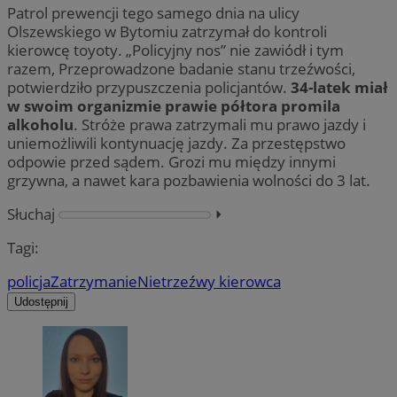
Patrol prewencji tego samego dnia na ulicy
Olszewskiego w Bytomiu zatrzymał do kontroli
kierowcę toyoty. „Policyjny nos” nie zawiódł i tym
razem, Przeprowadzone badanie stanu trzeźwości,
potwierdziło przypuszczenia policjantów.
34-latek miał
w swoim organizmie prawie półtora promila
alkoholu
. Stróże prawa zatrzymali mu prawo jazdy i
uniemożliwili kontynuację jazdy. Za przestępstwo
odpowie przed sądem. Grozi mu między innymi
grzywna, a nawet kara pozbawienia wolności do 3 lat.
Słuchaj
⏵︎
Tagi:
policja
Zatrzymanie
Nietrzeźwy kierowca
Udostępnij