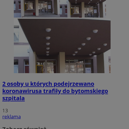
2 osoby u których podejrzewano
koronawirusa trafiły do bytomskiego
szpitala
13
reklama