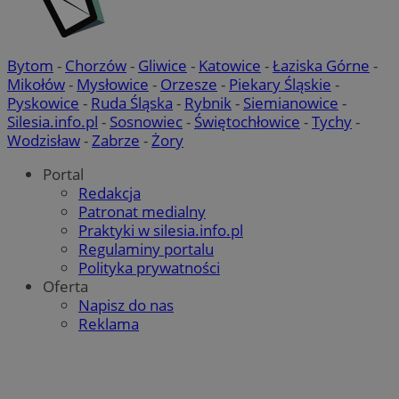
Bytom
-
Chorzów
-
Gliwice
-
Katowice
-
Łaziska Górne
-
Mikołów
-
Mysłowice
-
Orzesze
-
Piekary Śląskie
-
Pyskowice
-
Ruda Śląska
-
Rybnik
-
Siemianowice
-
Silesia.info.pl
-
Sosnowiec
-
Świętochłowice
-
Tychy
-
Wodzisław
-
Zabrze
-
Żory
Portal
Redakcja
Patronat medialny
Praktyki w silesia.info.pl
Regulaminy portalu
Polityka prywatności
Oferta
Napisz do nas
Reklama