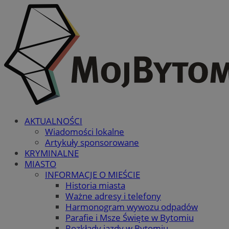
AKTUALNOŚCI
Wiadomości lokalne
Artykuły sponsorowane
KRYMINALNE
MIASTO
INFORMACJE O MIEŚCIE
Historia miasta
Ważne adresy i telefony
Harmonogram wywozu odpadów
Parafie i Msze Święte w Bytomiu
Rozkłady jazdy w Bytomiu