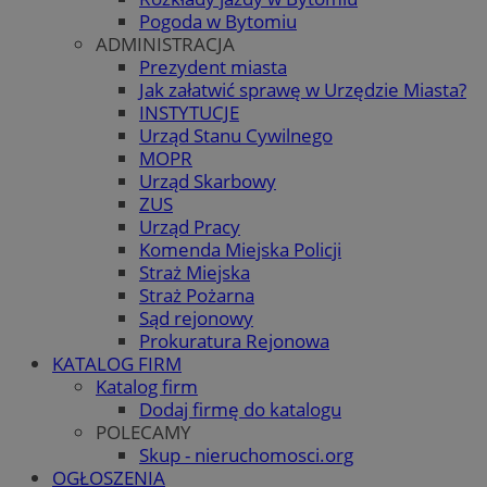
Pogoda w Bytomiu
ADMINISTRACJA
Prezydent miasta
Jak załatwić sprawę w Urzędzie Miasta?
INSTYTUCJE
Urząd Stanu Cywilnego
MOPR
Urząd Skarbowy
ZUS
Urząd Pracy
Komenda Miejska Policji
Straż Miejska
Straż Pożarna
Sąd rejonowy
Prokuratura Rejonowa
KATALOG FIRM
Katalog firm
Dodaj firmę do katalogu
POLECAMY
Skup - nieruchomosci.org
OGŁOSZENIA