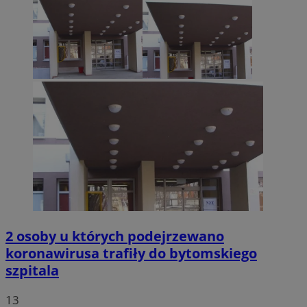
2 osoby u których podejrzewano
koronawirusa trafiły do bytomskiego
szpitala
13