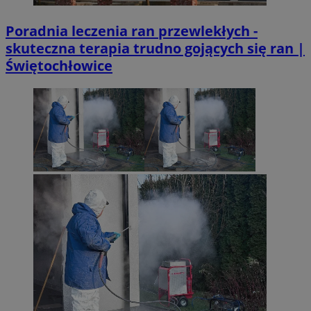
Poradnia leczenia ran przewlekłych -
skuteczna terapia trudno gojących się ran |
Świętochłowice