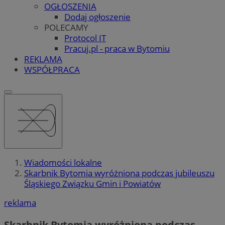
OGŁOSZENIA
Dodaj ogłoszenie
POLECAMY
Protocol IT
Pracuj.pl - praca w Bytomiu
REKLAMA
WSPÓŁPRACA
Wiadomości lokalne
Skarbnik Bytomia wyróżniona podczas jubileuszu
Śląskiego Związku Gmin i Powiatów
reklama
Skarbnik Bytomia wyróżniona podczas