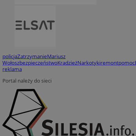
policja
Zatrzymanie
Mariusz
Wołosz
bezpieczeństwo
Kradzież
Narkotyki
remont
pomoc
reklama
Portal należy do sieci