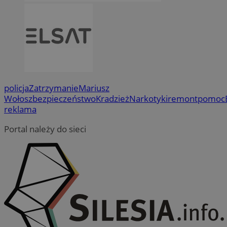
policja
Zatrzymanie
Mariusz
Wołosz
bezpieczeństwo
Kradzież
Narkotyki
remont
pomoc
reklama
Portal należy do sieci