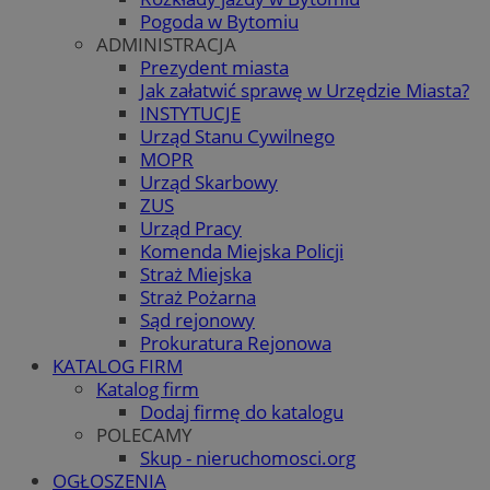
Pogoda w Bytomiu
ADMINISTRACJA
Prezydent miasta
Jak załatwić sprawę w Urzędzie Miasta?
INSTYTUCJE
Urząd Stanu Cywilnego
MOPR
Urząd Skarbowy
ZUS
Urząd Pracy
Komenda Miejska Policji
Straż Miejska
Straż Pożarna
Sąd rejonowy
Prokuratura Rejonowa
KATALOG FIRM
Katalog firm
Dodaj firmę do katalogu
POLECAMY
Skup - nieruchomosci.org
OGŁOSZENIA