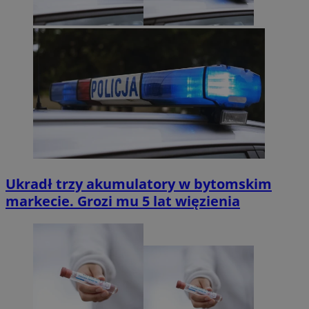
Ukradł trzy akumulatory w bytomskim
markecie. Grozi mu 5 lat więzienia