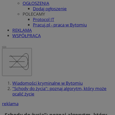
OGŁOSZENIA
Dodaj ogłoszenie
POLECAMY
Protocol IT
Pracuj.pl - praca w Bytomiu
REKLAMA
WSPÓŁPRACA
Wiadomości kryminalne w Bytomiu
"Schody do życia": poznaj algorytm, który może
ocalić życie
reklama
„Schody do życia”: poznaj algorytm, który