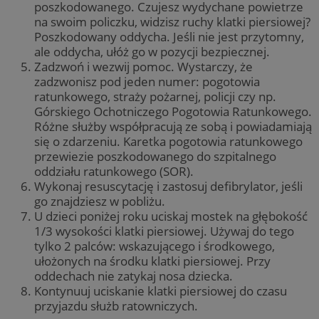
poszkodowanego. Czujesz wydychane powietrze
na swoim policzku, widzisz ruchy klatki piersiowej?
Poszkodowany oddycha. Jeśli nie jest przytomny,
ale oddycha, ułóż go w pozycji bezpiecznej.
Zadzwoń i wezwij pomoc. Wystarczy, że
zadzwonisz pod jeden numer: pogotowia
ratunkowego, straży pożarnej, policji czy np.
Górskiego Ochotniczego Pogotowia Ratunkowego.
Różne służby współpracują ze sobą i powiadamiają
się o zdarzeniu. Karetka pogotowia ratunkowego
przewiezie poszkodowanego do szpitalnego
oddziału ratunkowego (SOR).
Wykonaj resuscytację i zastosuj defibrylator, jeśli
go znajdziesz w pobliżu.
U dzieci poniżej roku uciskaj mostek na głębokość
1/3 wysokości klatki piersiowej. Używaj do tego
tylko 2 palców: wskazującego i środkowego,
ułożonych na środku klatki piersiowej. Przy
oddechach nie zatykaj nosa dziecka.
Kontynuuj uciskanie klatki piersiowej do czasu
przyjazdu służb ratowniczych.