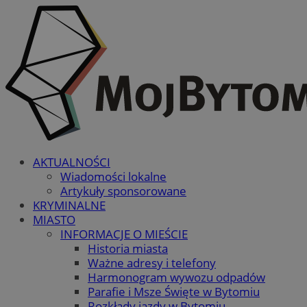
AKTUALNOŚCI
Wiadomości lokalne
Artykuły sponsorowane
KRYMINALNE
MIASTO
INFORMACJE O MIEŚCIE
Historia miasta
Ważne adresy i telefony
Harmonogram wywozu odpadów
Parafie i Msze Święte w Bytomiu
Rozkłady jazdy w Bytomiu