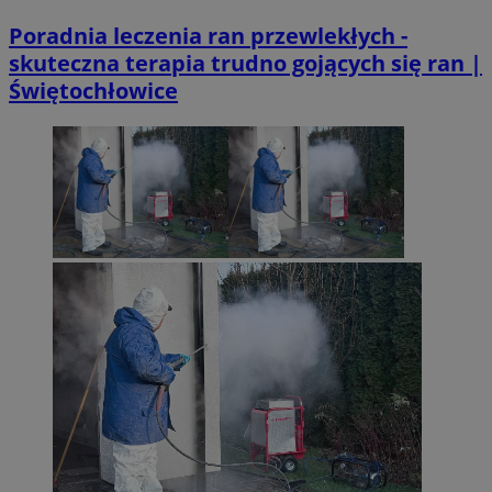
Poradnia leczenia ran przewlekłych -
skuteczna terapia trudno gojących się ran |
Świętochłowice