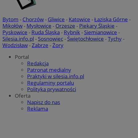
Bytom
-
Chorzów
-
Gliwice
-
Katowice
-
Łaziska Górne
-
Mikołów
-
Mysłowice
-
Orzesze
-
Piekary Śląskie
-
Pyskowice
-
Ruda Śląska
-
Rybnik
-
Siemianowice
-
Silesia.info.pl
-
Sosnowiec
-
Świętochłowice
-
Tychy
-
Wodzisław
-
Zabrze
-
Żory
Portal
Redakcja
Patronat medialny
Praktyki w silesia.info.pl
Regulaminy portalu
Polityka prywatności
Oferta
Napisz do nas
Reklama