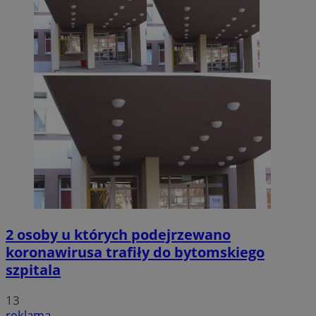
2 osoby u których podejrzewano
koronawirusa trafiły do bytomskiego
szpitala
13
reklama