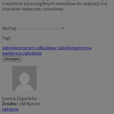
o wyborze poszczególnych wniosków do realizacji ma
charakter wyłącznie uznaniowy.
Słuchaj
⏵︎
Tagi:
zabytek
program odbudowy zabytków
gminna
ewidencja zabytków
Udostępnij
Joanna Zegarlicka
Źródło:
UM Bytom
reklama