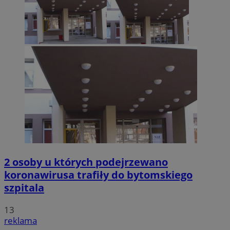
2 osoby u których podejrzewano
koronawirusa trafiły do bytomskiego
szpitala
13
reklama