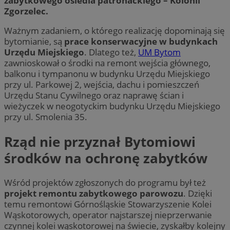
zabytkowego osiedla patronackiego – Kolonii
Zgorzelec.
Ważnym zadaniem, o którego realizację dopominają się
bytomianie, są
prace konserwacyjne w budynkach
Urzędu Miejskiego
. Dlatego też,
UM Bytom
zawnioskował o środki na remont wejścia głównego,
balkonu i tympanonu w budynku Urzędu Miejskiego
przy ul. Parkowej 2, wejścia, dachu i pomieszczeń
Urzędu Stanu Cywilnego oraz naprawę ścian i
wieżyczek w neogotyckim budynku Urzędu Miejskiego
przy ul. Smolenia 35.
Rząd nie przyznał Bytomiowi
środków na ochronę zabytków
Wśród projektów zgłoszonych do programu był też
projekt remontu zabytkowego parowozu
. Dzięki
temu remontowi Górnośląskie Stowarzyszenie Kolei
Wąskotorowych, operator najstarszej nieprzerwanie
czynnej kolei wąskotorowej na świecie, zyskałby kolejny