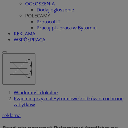
OGŁOSZENIA
Dodaj ogłoszenie
POLECAMY
Protocol IT
Pracuj.pl - praca w Bytomiu
REKLAMA
WSPÓŁPRACA
Wiadomości lokalne
Rząd nie przyznał Bytomiowi środków na ochronę
zabytków
reklama
Rząd nie przyznał Bytomiowi środków na