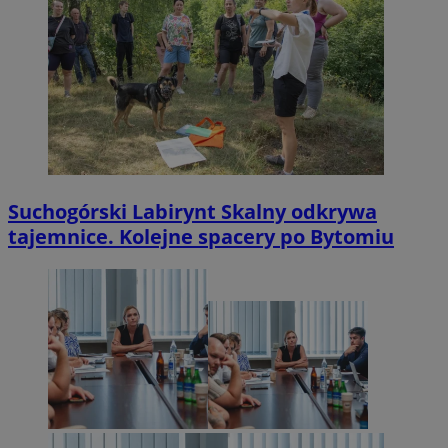
Suchogórski Labirynt Skalny odkrywa
tajemnice. Kolejne spacery po Bytomiu