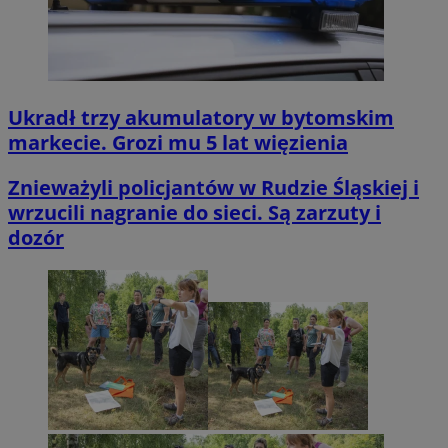
Ukradł trzy akumulatory w bytomskim
markecie. Grozi mu 5 lat więzienia
Znieważyli policjantów w Rudzie Śląskiej i
wrzucili nagranie do sieci. Są zarzuty i
dozór