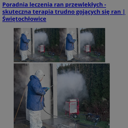
Poradnia leczenia ran przewlekłych -
skuteczna terapia trudno gojących się ran |
Świętochłowice