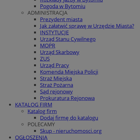
Pogoda w Bytomiu
ADMINISTRACJA
Prezydent miasta
Jak załatwić sprawę w Urzędzie Miasta?
INSTYTUCJE
Urząd Stanu Cywilnego
MOPR
Urząd Skarbowy
ZUS
Urząd Pracy
Komenda Miejska Policji
Straż Miejska
Straż Pożarna
Sąd rejonowy
Prokuratura Rejonowa
KATALOG FIRM
Katalog firm
Dodaj firmę do katalogu
POLECAMY
Skup - nieruchomosci.org
OGŁOSZENIA