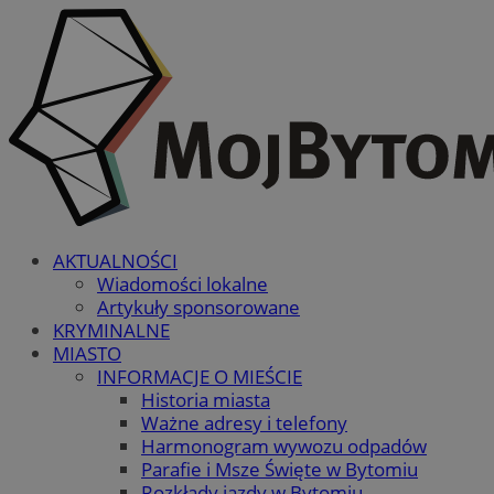
AKTUALNOŚCI
Wiadomości lokalne
Artykuły sponsorowane
KRYMINALNE
MIASTO
INFORMACJE O MIEŚCIE
Historia miasta
Ważne adresy i telefony
Harmonogram wywozu odpadów
Parafie i Msze Święte w Bytomiu
Rozkłady jazdy w Bytomiu