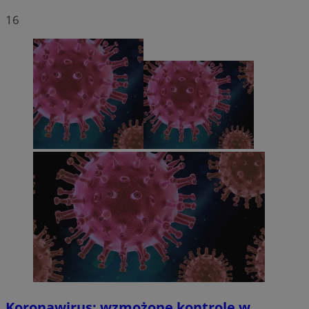
16
Koronawirus: wzmożone kontrole w