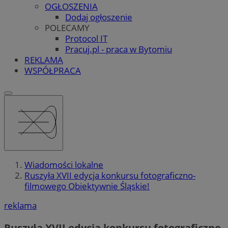
OGŁOSZENIA
Dodaj ogłoszenie
POLECAMY
Protocol IT
Pracuj.pl - praca w Bytomiu
REKLAMA
WSPÓŁPRACA
Wiadomości lokalne
Ruszyła XVII edycja konkursu fotograficzno-
filmowego Obiektywnie Śląskie!
reklama
Ruszyła XVII edycja konkursu fotograficzno-