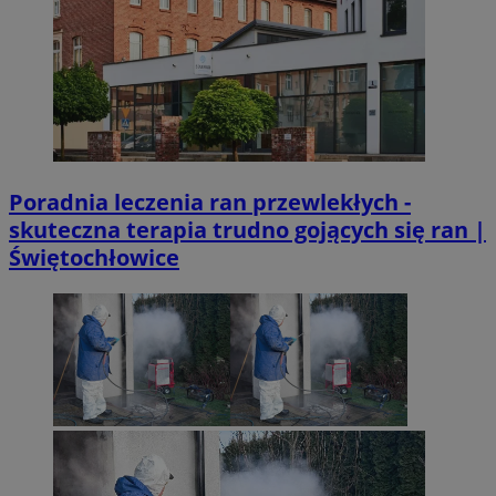
Poradnia leczenia ran przewlekłych -
skuteczna terapia trudno gojących się ran |
Świętochłowice