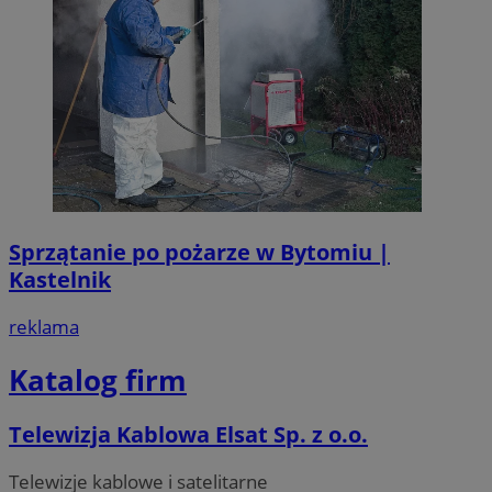
Sprzątanie po pożarze w Bytomiu |
Kastelnik
reklama
Katalog firm
Telewizja Kablowa Elsat Sp. z o.o.
Telewizje kablowe i satelitarne