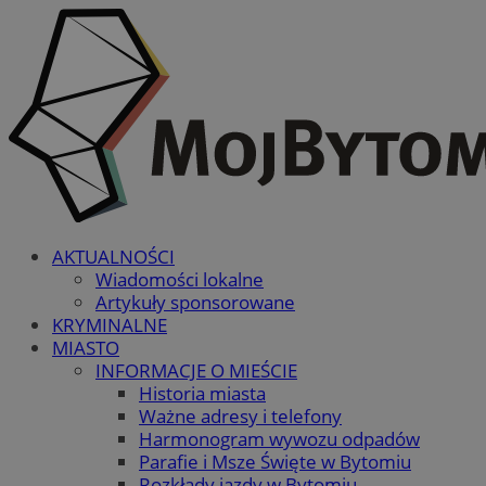
AKTUALNOŚCI
Wiadomości lokalne
Artykuły sponsorowane
KRYMINALNE
MIASTO
INFORMACJE O MIEŚCIE
Historia miasta
Ważne adresy i telefony
Harmonogram wywozu odpadów
Parafie i Msze Święte w Bytomiu
Rozkłady jazdy w Bytomiu