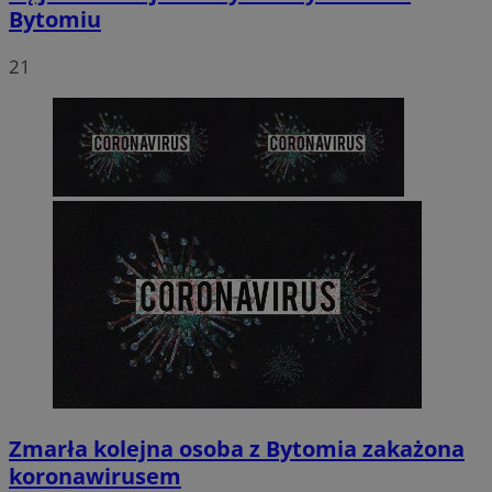
Bytomiu
21
Zmarła kolejna osoba z Bytomia zakażona
koronawirusem