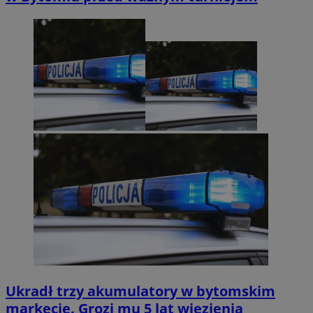
Ukradł trzy akumulatory w bytomskim
markecie. Grozi mu 5 lat więzienia