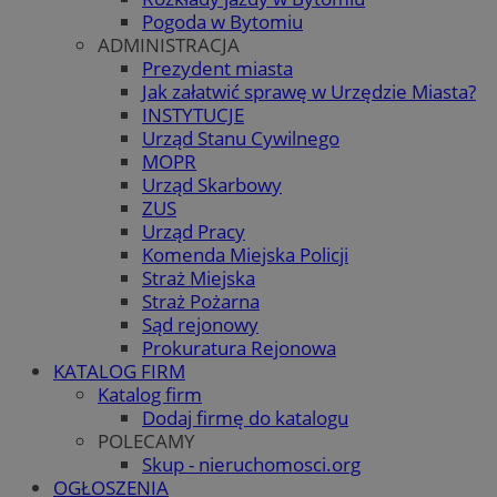
Pogoda w Bytomiu
ADMINISTRACJA
Prezydent miasta
Jak załatwić sprawę w Urzędzie Miasta?
INSTYTUCJE
Urząd Stanu Cywilnego
MOPR
Urząd Skarbowy
ZUS
Urząd Pracy
Komenda Miejska Policji
Straż Miejska
Straż Pożarna
Sąd rejonowy
Prokuratura Rejonowa
KATALOG FIRM
Katalog firm
Dodaj firmę do katalogu
POLECAMY
Skup - nieruchomosci.org
OGŁOSZENIA