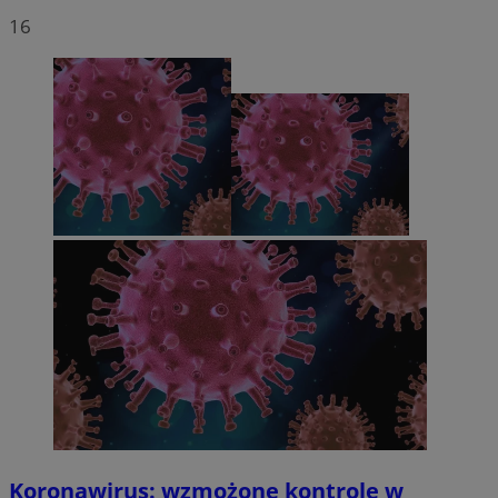
16
Koronawirus: wzmożone kontrole w