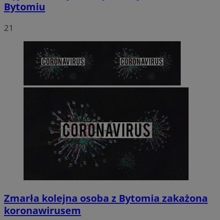
Bytomiu
21
Zmarła kolejna osoba z Bytomia zakażona
koronawirusem