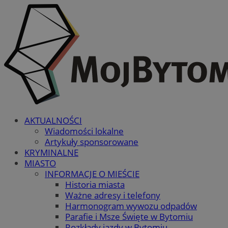
AKTUALNOŚCI
Wiadomości lokalne
Artykuły sponsorowane
KRYMINALNE
MIASTO
INFORMACJE O MIEŚCIE
Historia miasta
Ważne adresy i telefony
Harmonogram wywozu odpadów
Parafie i Msze Święte w Bytomiu
Rozkłady jazdy w Bytomiu