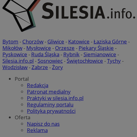
Bytom
-
Chorzów
-
Gliwice
-
Katowice
-
Łaziska Górne
-
Mikołów
-
Mysłowice
-
Orzesze
-
Piekary Śląskie
-
Pyskowice
-
Ruda Śląska
-
Rybnik
-
Siemianowice
-
Silesia.info.pl
-
Sosnowiec
-
Świętochłowice
-
Tychy
-
Wodzisław
-
Zabrze
-
Żory
Portal
Redakcja
Patronat medialny
Praktyki w silesia.info.pl
Regulaminy portalu
Polityka prywatności
Oferta
Napisz do nas
Reklama