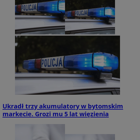
Ukradł trzy akumulatory w bytomskim
markecie. Grozi mu 5 lat więzienia