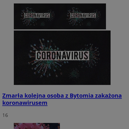
Zmarła kolejna osoba z Bytomia zakażona
koronawirusem
16