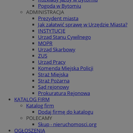
Pogoda w Bytomiu
ADMINISTRACJA
Prezydent miasta
Jak załatwić sprawę w Urzędzie Miasta?
INSTYTUCJE
Urząd Stanu Cywilnego
MOPR
Urząd Skarbowy
ZUS
Urząd Pracy
Komenda Miejska Policji
Straż Miejska
Straż Pożarna
Sąd rejonowy
Prokuratura Rejonowa
KATALOG FIRM
Katalog firm
Dodaj firmę do katalogu
POLECAMY
Skup - nieruchomosci.org
OGŁOSZENIA