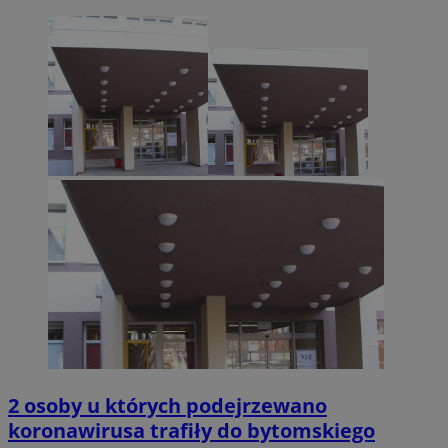
2 osoby u których podejrzewano
koronawirusa trafiły do bytomskiego