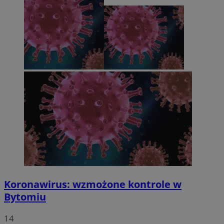
Koronawirus: wzmożone kontrole w
Bytomiu
14