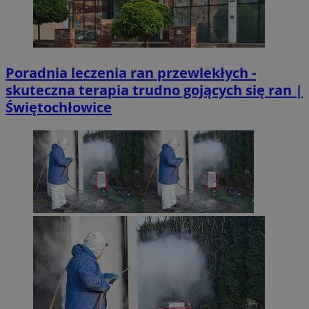
Poradnia leczenia ran przewlekłych -
skuteczna terapia trudno gojących się ran |
Świętochłowice