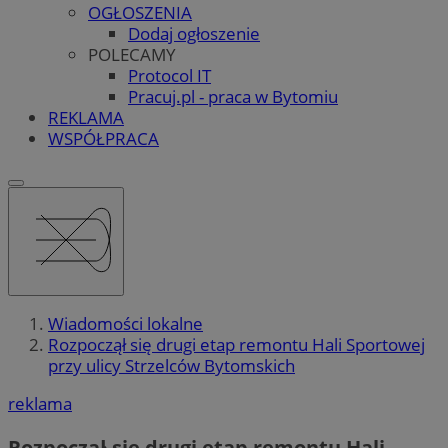
OGŁOSZENIA
Dodaj ogłoszenie
POLECAMY
Protocol IT
Pracuj.pl - praca w Bytomiu
REKLAMA
WSPÓŁPRACA
Wiadomości lokalne
Rozpoczął się drugi etap remontu Hali Sportowej
przy ulicy Strzelców Bytomskich
reklama
Rozpoczął się drugi etap remontu Hali