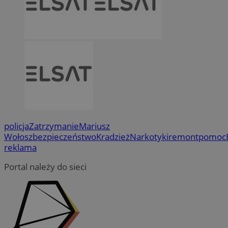
policja
Zatrzymanie
Mariusz
Wołosz
bezpieczeństwo
Kradzież
Narkotyki
remont
pomoc
reklama
Portal należy do sieci