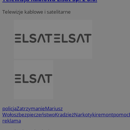
Telewizje kablowe i satelitarne
policja
Zatrzymanie
Mariusz
Wołosz
bezpieczeństwo
Kradzież
Narkotyki
remont
pomoc
reklama