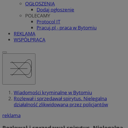
OGŁOSZENIA
Dodaj ogłoszenie
POLECAMY
Protocol IT
Pracuj.pl - praca w Bytomiu
REKLAMA
WSPÓŁPRACA
Wiadomości kryminalne w Bytomiu
Rozlewał i sprzedawał spirytus. Nielegalna
działalność zlikwidowana przez policjantów
reklama
Rozlewał i sprzedawał spirytus. Nielegalna