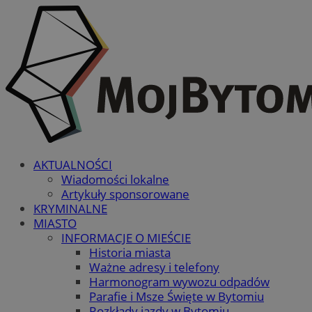
AKTUALNOŚCI
Wiadomości lokalne
Artykuły sponsorowane
KRYMINALNE
MIASTO
INFORMACJE O MIEŚCIE
Historia miasta
Ważne adresy i telefony
Harmonogram wywozu odpadów
Parafie i Msze Święte w Bytomiu
Rozkłady jazdy w Bytomiu