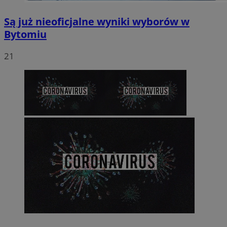
Są już nieoficjalne wyniki wyborów w
Bytomiu
21