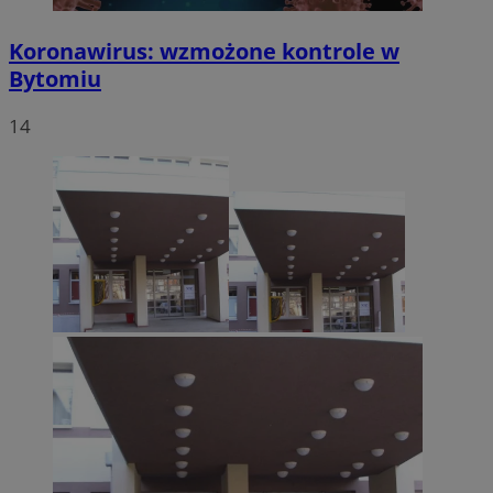
Koronawirus: wzmożone kontrole w
Bytomiu
14