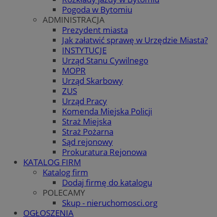
Pogoda w Bytomiu
ADMINISTRACJA
Prezydent miasta
Jak załatwić sprawę w Urzędzie Miasta?
INSTYTUCJE
Urząd Stanu Cywilnego
MOPR
Urząd Skarbowy
ZUS
Urząd Pracy
Komenda Miejska Policji
Straż Miejska
Straż Pożarna
Sąd rejonowy
Prokuratura Rejonowa
KATALOG FIRM
Katalog firm
Dodaj firmę do katalogu
POLECAMY
Skup - nieruchomosci.org
OGŁOSZENIA