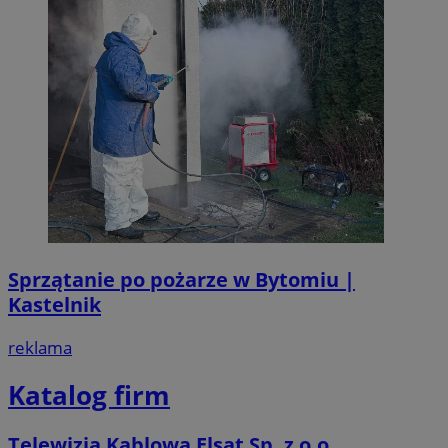
Sprzątanie po pożarze w Bytomiu |
Kastelnik
reklama
Katalog firm
Telewizja Kablowa Elsat Sp. z o.o.