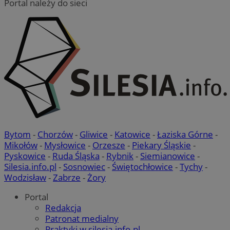
Portal należy do sieci
Bytom
-
Chorzów
-
Gliwice
-
Katowice
-
Łaziska Górne
-
Mikołów
-
Mysłowice
-
Orzesze
-
Piekary Śląskie
-
Pyskowice
-
Ruda Śląska
-
Rybnik
-
Siemianowice
-
Silesia.info.pl
-
Sosnowiec
-
Świętochłowice
-
Tychy
-
Wodzisław
-
Zabrze
-
Żory
Portal
Redakcja
Patronat medialny
Praktyki w silesia.info.pl