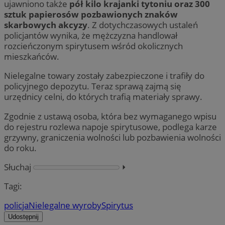
ujawniono także
pół kilo krajanki tytoniu oraz 300
sztuk papierosów pozbawionych znaków
skarbowych akcyzy
. Z dotychczasowych ustaleń
policjantów wynika, że mężczyzna handlował
rozcieńczonym spirytusem wśród okolicznych
mieszkańców.
Nielegalne towary zostały zabezpieczone i trafiły do
policyjnego depozytu. Teraz sprawą zajmą się
urzędnicy celni, do których trafią materiały sprawy.
Zgodnie z ustawą osoba, która bez wymaganego wpisu
do rejestru rozlewa napoje spirytusowe, podlega karze
grzywny, graniczenia wolności lub pozbawienia wolności
do roku.
Słuchaj
⏵︎
Tagi:
policja
Nielegalne wyroby
Spirytus
Udostępnij