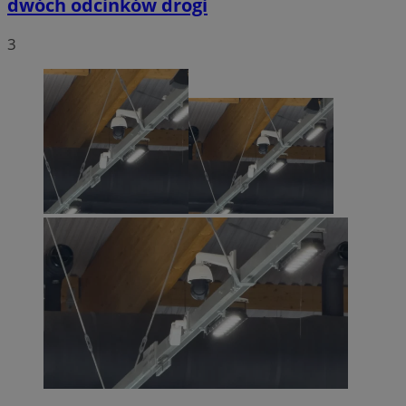
dwóch odcinków drogi
3