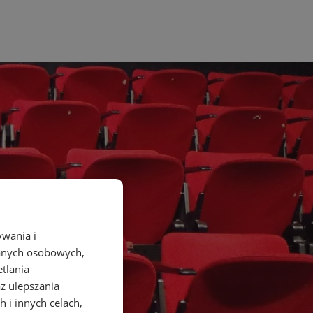
ywania i
danych osobowych,
etlania
az ulepszania
 i innych celach,