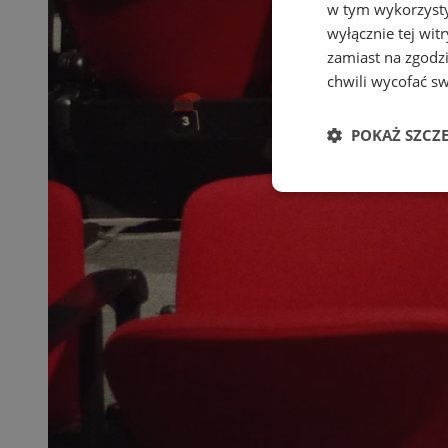
w tym wykorzysty
wyłącznie tej wi
zamiast na zgodz
chwili wycofać s
POKAŻ SZCZ
Niezbędne
Ni
Niezbędne pliki cook
zarządzanie kontem. 
Nazwa