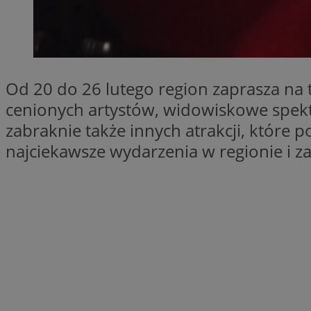
SessID
QeSessID
MvSessID
VISITOR_PRIVACY_
Od 20 do 26 lutego region zaprasza na t
cenionych artystów, widowiskowe spektak
zabraknie także innych atrakcji, które 
najciekawsze wydarzenia w regionie i z
CookieScriptConse
Nazwa
Nazwa
ustat_geX0nbp6rXf
Nazwa
ustat_vul69yjwn41
OAID
IDE
ustat_xb0w4bmX0c