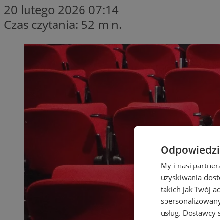
20 lutego 2026 07:14
Czas czytania: 52 min.
Odpowiedzia
My i nasi partne
uzyskiwania dost
takich jak Twój a
spersonalizowanyc
usług.
Dostawcy s