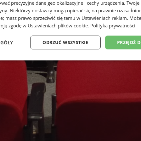
wać precyzyjne dane geolokalizacyjne i cechy urządzenia. Twoje
tryny. Niektórzy dostawcy mogą opierać się na prawnie uzasadnio
ie; masz prawo sprzeciwić się temu w
Ustawieniach reklam
. Może
woją zgodę w
Ustawieniach plików cookie
.
Polityka prywatności
EGÓŁY
ODRZUĆ WSZYSTKIE
PRZEJDŹ 
Wydajność
Targetowanie
Funkcjonalność
Ni
ezbędne
Wydajność
Targetowanie
Funkcjonalność
Niesklasyfikow
ie umożliwiają korzystanie z podstawowych funkcji strony internetowej, takich jak log
Bez niezbędnych plików cookie nie można prawidłowo korzystać ze strony internetowe
Provider
/
Okres
Opis
Domena
przechowywania