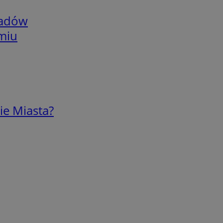
adów
omiu
ie Miasta?