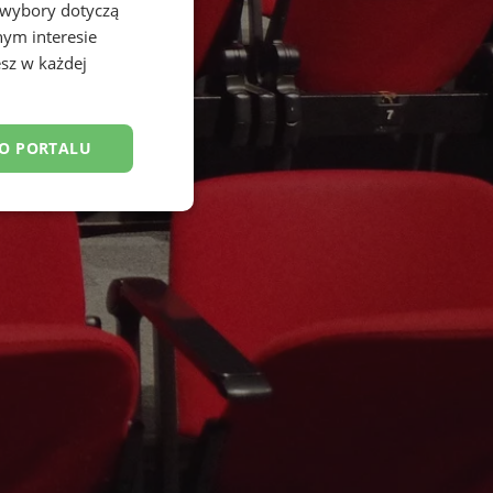
 wybory dotyczą
nym interesie
sz w każdej
DO PORTALU
esklasyfikowane
ane
owanie użytkownika i
j.