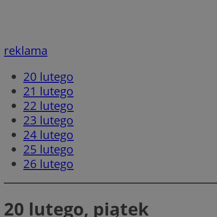
ustat_gp2je732q8z
openstat_njalceuxw
_clck
__gads
ustat_b5edczww77
openstat_frdle466
reklama
VISITOR_INFO1_LIV
__eoi
ustat_i73X2erXxzt
openstat_gid
20 lutego
ustat_mtdvkXhXi15
21 lutego
_clsk
YSC
WMF-Uniq
22 lutego
_fbp
openstat_7lvv2pj2f
23 lutego
__gpi
24 lutego
__Secure-
25 lutego
ROLLOUT_TOKEN
_clsk
26 lutego
_ga_NMTLDBQYTE
20 lutego, piątek
_ga