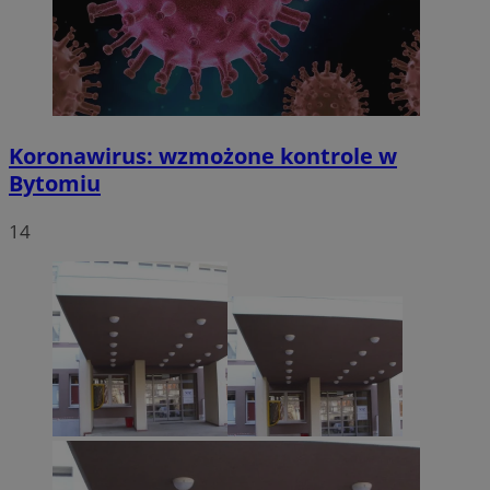
Koronawirus: wzmożone kontrole w
Bytomiu
14