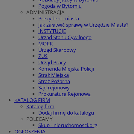
Pogoda w Bytomiu
ADMINISTRACJA
Prezydent miasta
Jak załatwić sprawę w Urzędzie Miasta?
INSTYTUCJE
Urząd Stanu Cywilnego
MOPR
Urząd Skarbowy
ZUS
Urząd Pracy
Komenda Miejska Policji
Straż Miejska
Straż Pożarna
Sąd rejonowy
Prokuratura Rejonowa
KATALOG FIRM
Katalog firm
Dodaj firmę do katalogu
POLECAMY
Skup - nieruchomosci.org
OGŁOSZENIA