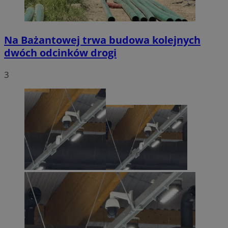
Na Bażantowej trwa budowa kolejnych
dwóch odcinków drogi
3