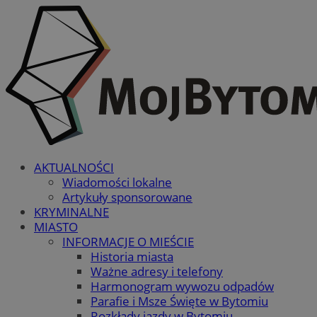
AKTUALNOŚCI
Wiadomości lokalne
Artykuły sponsorowane
KRYMINALNE
MIASTO
INFORMACJE O MIEŚCIE
Historia miasta
Ważne adresy i telefony
Harmonogram wywozu odpadów
Parafie i Msze Święte w Bytomiu
Rozkłady jazdy w Bytomiu