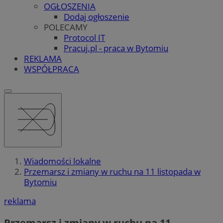
OGŁOSZENIA
Dodaj ogłoszenie
POLECAMY
Protocol IT
Pracuj.pl - praca w Bytomiu
REKLAMA
WSPÓŁPRACA
Wiadomości lokalne
Przemarsz i zmiany w ruchu na 11 listopada w
Bytomiu
reklama
Przemarsz i zmiany w ruchu na 11