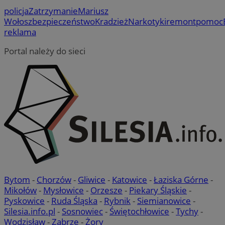
policja
Zatrzymanie
Mariusz
Wołosz
bezpieczeństwo
Kradzież
Narkotyki
remont
pomoc
reklama
Portal należy do sieci
Bytom
-
Chorzów
-
Gliwice
-
Katowice
-
Łaziska Górne
-
Mikołów
-
Mysłowice
-
Orzesze
-
Piekary Śląskie
-
Pyskowice
-
Ruda Śląska
-
Rybnik
-
Siemianowice
-
Silesia.info.pl
-
Sosnowiec
-
Świętochłowice
-
Tychy
-
Wodzisław
-
Zabrze
-
Żory