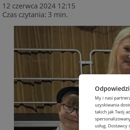
12 czerwca 2024 12:15
Czas czytania: 3 min.
Odpowiedzia
My i nasi partne
uzyskiwania dost
takich jak Twój a
spersonalizowanyc
usług.
Dostawcy s