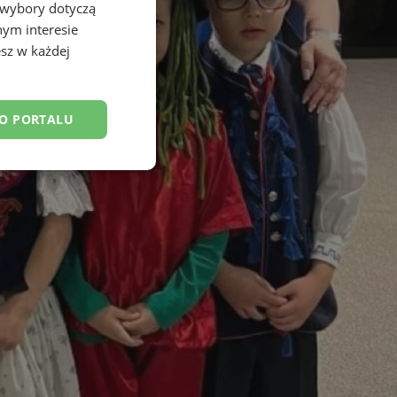
 wybory dotyczą
nym interesie
sz w każdej
DO PORTALU
esklasyfikowane
ane
owanie użytkownika i
j.