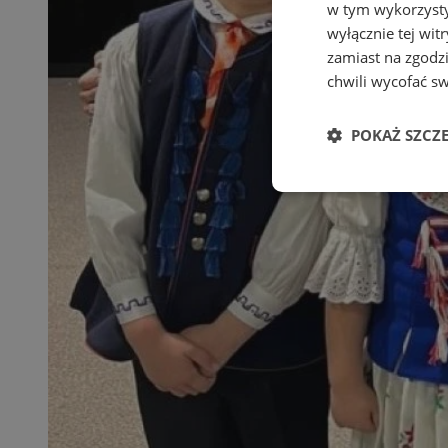
w tym wykorzysty
wyłącznie tej wi
zamiast na zgodz
chwili wycofać s
POKAŻ SZCZ
Niezbędne
Ni
Niezbędne pliki cook
zarządzanie kontem. 
Nazwa