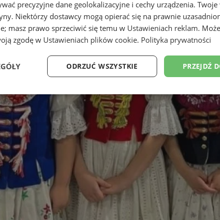
wać precyzyjne dane geolokalizacyjne i cechy urządzenia. Twoje
tryny. Niektórzy dostawcy mogą opierać się na prawnie uzasadnio
ie; masz prawo sprzeciwić się temu w
Ustawieniach reklam
. Może
woją zgodę w
Ustawieniach plików cookie
.
Polityka prywatności
EGÓŁY
ODRZUĆ WSZYSTKIE
PRZEJDŹ 
Wydajność
Targetowanie
Funkcjonalność
Ni
ezbędne
Wydajność
Targetowanie
Funkcjonalność
Niesklasyfikow
ie umożliwiają korzystanie z podstawowych funkcji strony internetowej, takich jak log
Bez niezbędnych plików cookie nie można prawidłowo korzystać ze strony internetowe
Provider
/
Okres
Opis
Domena
przechowywania