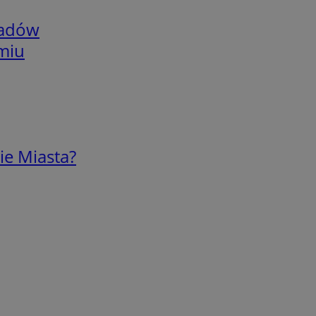
adów
omiu
ie Miasta?