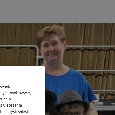
ywania i
danych osobowych,
etlania
az ulepszania
 i innych celach,