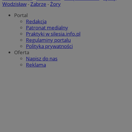
Wodzisław
-
Zabrze
-
Żory
Portal
Redakcja
Patronat medialny
Praktyki w silesia.info.pl
Regulaminy portalu
Polityka prywatności
Oferta
Napisz do nas
Reklama