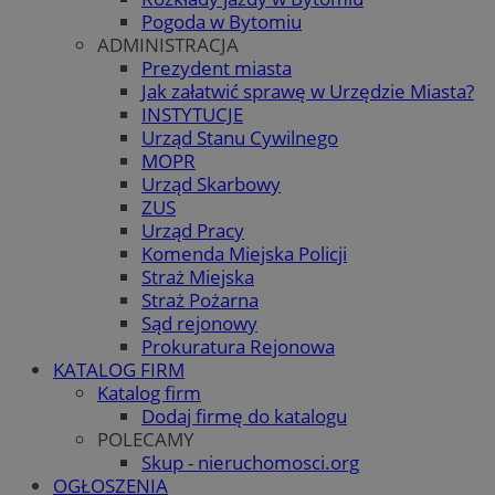
Pogoda w Bytomiu
ADMINISTRACJA
Prezydent miasta
Jak załatwić sprawę w Urzędzie Miasta?
INSTYTUCJE
Urząd Stanu Cywilnego
MOPR
Urząd Skarbowy
ZUS
Urząd Pracy
Komenda Miejska Policji
Straż Miejska
Straż Pożarna
Sąd rejonowy
Prokuratura Rejonowa
KATALOG FIRM
Katalog firm
Dodaj firmę do katalogu
POLECAMY
Skup - nieruchomosci.org
OGŁOSZENIA