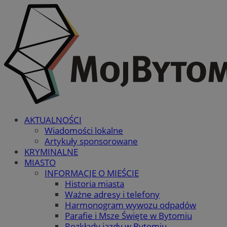
AKTUALNOŚCI
Wiadomości lokalne
Artykuły sponsorowane
KRYMINALNE
MIASTO
INFORMACJE O MIEŚCIE
Historia miasta
Ważne adresy i telefony
Harmonogram wywozu odpadów
Parafie i Msze Święte w Bytomiu
Rozkłady jazdy w Bytomiu