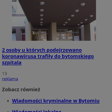
2 osoby u których podejrzewano
koronawirusa trafiły do bytomskiego
szpitala
13
reklama
Zobacz również
Wiadomości kryminalne w Bytomiu
Wiadomości lokalne