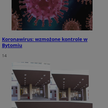
Koronawirus: wzmożone kontrole w
Bytomiu
14