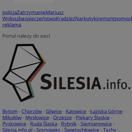
policja
Zatrzymanie
Mariusz
Wołosz
bezpieczeństwo
Kradzież
Narkotyki
remont
pomoc
reklama
Portal należy do sieci
Bytom
-
Chorzów
-
Gliwice
-
Katowice
-
Łaziska Górne
-
Mikołów
-
Mysłowice
-
Orzesze
-
Piekary Śląskie
-
Pyskowice
-
Ruda Śląska
-
Rybnik
-
Siemianowice
-
Silesia.info.pl
-
Sosnowiec
-
Świętochłowice
-
Tychy
-