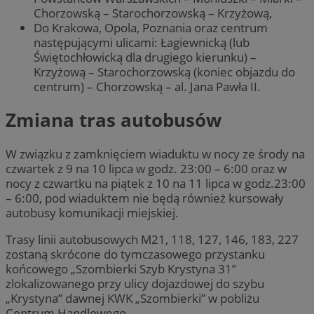
Chorzowską – Starochorzowską – Krzyżową,
Do Krakowa, Opola, Poznania oraz centrum
następującymi ulicami: Łagiewnicką (lub
Świętochłowicką dla drugiego kierunku) –
Krzyżową – Starochorzowską (koniec objazdu do
centrum) – Chorzowską – al. Jana Pawła II.
Zmiana tras autobusów
W związku z zamknięciem wiaduktu w nocy ze środy na
czwartek z 9 na 10 lipca w godz. 23:00 – 6:00 oraz w
nocy z czwartku na piątek z 10 na 11 lipca w godz.23:00
– 6:00, pod wiaduktem nie będą również kursowały
autobusy komunikacji miejskiej.
Trasy linii autobusowych M21, 118, 127, 146, 183, 227
zostaną skrócone do tymczasowego przystanku
końcowego „Szombierki Szyb Krystyna 31”
zlokalizowanego przy ulicy dojazdowej do szybu
„Krystyna” dawnej KWK „Szombierki” w pobliżu
Centrum Handlowego.