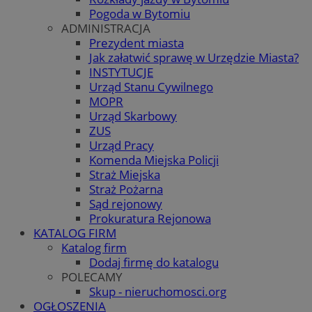
Pogoda w Bytomiu
ADMINISTRACJA
Prezydent miasta
Jak załatwić sprawę w Urzędzie Miasta?
INSTYTUCJE
Urząd Stanu Cywilnego
MOPR
Urząd Skarbowy
ZUS
Urząd Pracy
Komenda Miejska Policji
Straż Miejska
Straż Pożarna
Sąd rejonowy
Prokuratura Rejonowa
KATALOG FIRM
Katalog firm
Dodaj firmę do katalogu
POLECAMY
Skup - nieruchomosci.org
OGŁOSZENIA