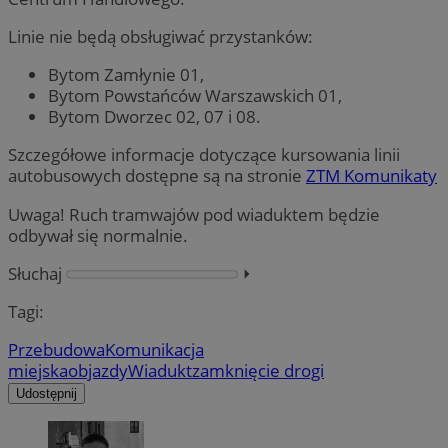
Linie nie będą obsługiwać przystanków:
Bytom Zamłynie 01,
Bytom Powstańców Warszawskich 01,
Bytom Dworzec 02, 07 i 08.
Szczegółowe informacje dotyczące kursowania linii
autobusowych dostępne są na stronie
ZTM Komunikaty
Uwaga! Ruch tramwajów pod wiaduktem będzie
odbywał się normalnie.
Słuchaj
⏵︎
Tagi:
Przebudowa
Komunikacja
miejska
objazdy
Wiadukt
zamknięcie drogi
Udostępnij