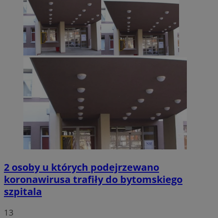
2 osoby u których podejrzewano
koronawirusa trafiły do bytomskiego
szpitala
13