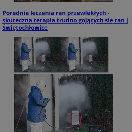
Poradnia leczenia ran przewlekłych -
skuteczna terapia trudno gojących się ran |
Świętochłowice