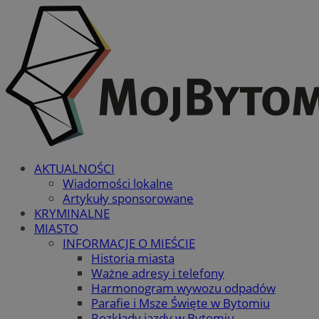
AKTUALNOŚCI
Wiadomości lokalne
Artykuły sponsorowane
KRYMINALNE
MIASTO
INFORMACJE O MIEŚCIE
Historia miasta
Ważne adresy i telefony
Harmonogram wywozu odpadów
Parafie i Msze Święte w Bytomiu
Rozkłady jazdy w Bytomiu