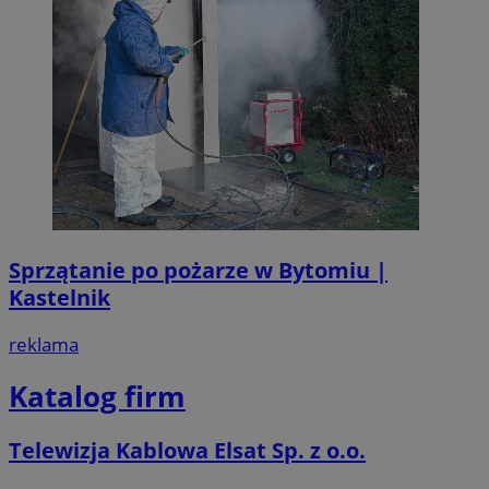
Sprzątanie po pożarze w Bytomiu |
Kastelnik
reklama
Katalog firm
Telewizja Kablowa Elsat Sp. z o.o.