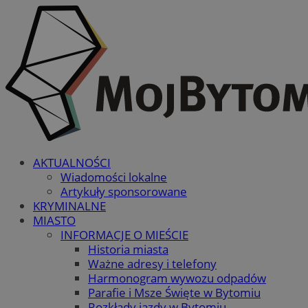
AKTUALNOŚCI
Wiadomości lokalne
Artykuły sponsorowane
KRYMINALNE
MIASTO
INFORMACJE O MIEŚCIE
Historia miasta
Ważne adresy i telefony
Harmonogram wywozu odpadów
Parafie i Msze Święte w Bytomiu
Rozkłady jazdy w Bytomiu