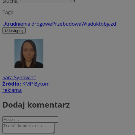
Słuchaj
⏵︎
Tagi:
Utrudnienia drogowe
Przebudowa
Wiadukt
objazd
Udostępnij
Sara Synowiec
Źródło:
KMP Bytom
reklama
Dodaj komentarz