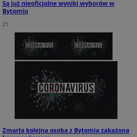
Są już nieoficjalne wyniki wyborów w
Bytomiu
21
Zmarła kolejna osoba z Bytomia zakażona