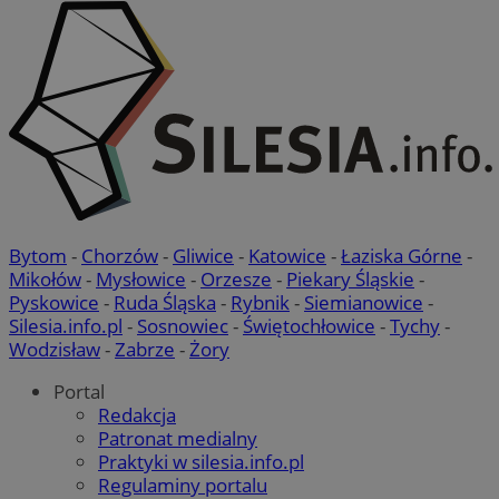
Bytom
-
Chorzów
-
Gliwice
-
Katowice
-
Łaziska Górne
-
Mikołów
-
Mysłowice
-
Orzesze
-
Piekary Śląskie
-
Pyskowice
-
Ruda Śląska
-
Rybnik
-
Siemianowice
-
Silesia.info.pl
-
Sosnowiec
-
Świętochłowice
-
Tychy
-
Wodzisław
-
Zabrze
-
Żory
Portal
Redakcja
Patronat medialny
Praktyki w silesia.info.pl
Regulaminy portalu