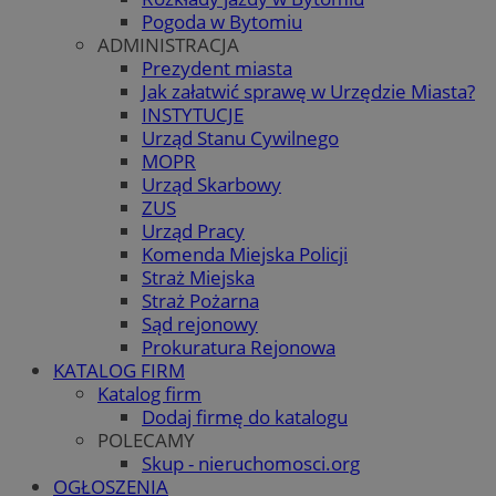
Pogoda w Bytomiu
ADMINISTRACJA
Prezydent miasta
Jak załatwić sprawę w Urzędzie Miasta?
INSTYTUCJE
Urząd Stanu Cywilnego
MOPR
Urząd Skarbowy
ZUS
Urząd Pracy
Komenda Miejska Policji
Straż Miejska
Straż Pożarna
Sąd rejonowy
Prokuratura Rejonowa
KATALOG FIRM
Katalog firm
Dodaj firmę do katalogu
POLECAMY
Skup - nieruchomosci.org
OGŁOSZENIA