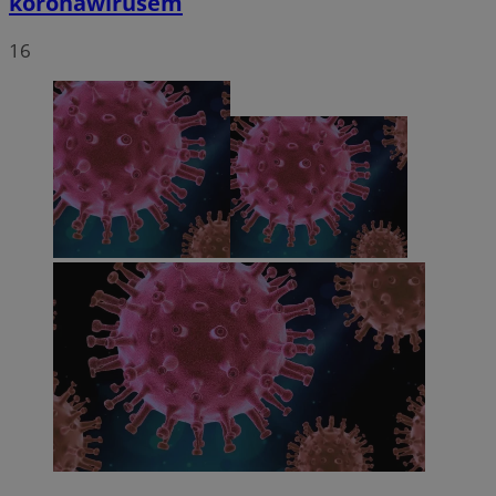
koronawirusem
16