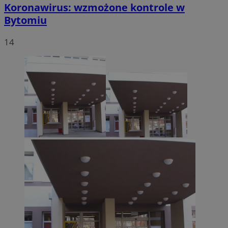
Koronawirus: wzmożone kontrole w
Bytomiu
14