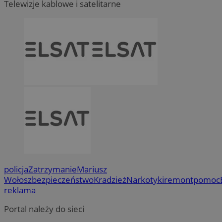
Telewizje kablowe i satelitarne
policja
Zatrzymanie
Mariusz
Wołosz
bezpieczeństwo
Kradzież
Narkotyki
remont
pomoc
reklama
Portal należy do sieci