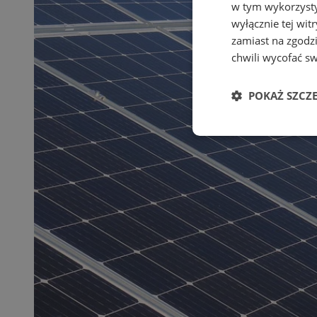
w tym wykorzysty
wyłącznie tej wi
zamiast na zgodz
chwili wycofać s
POKAŻ SZCZ
Niezbędne
Ni
Niezbędne pliki cook
zarządzanie kontem. 
Nazwa