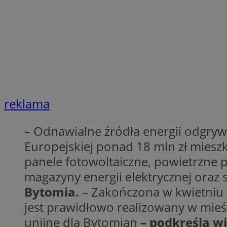
openstat_7lvv2pj2f
FCCDCF
IDE
ustat_mtdvkXhXi15
ustat_4kmuedXpn
__eoi
ustat_9cqy0z1rXbb
__Secure-
ustat_1dtrlafysd6c
ROLLOUT_TOKEN
_clck
ustat_i73X2erXxzt
ustat_xb0w4bmX0c
reklama
__gpi
SM
ustat_gp2je732q8z
ustat_b5edczww77
– Odnawialne źródła energii odgryw
MUID
ustat_vul69yjwn41
_ga
Europejskiej ponad 18 mln zł mies
ustat_1Xgp7t6wbtr
panele fotowoltaiczne, powietrzne 
ustat_Xr6e69X7acd
magazyny energii elektrycznej oraz
ANONCHK
ustat_ta0sug6gbt11
Bytomia.
– Zakończona w kwietniu k
__Secure-YNID
jest prawidłowo realizowany w mieś
_clsk
openstat_frdle466
VISITOR_INFO1_LIV
unijne dla Bytomian
– podkreśla w
ustat_7ievw06x3dw