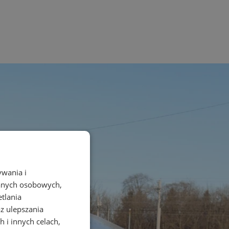
ywania i
danych osobowych,
etlania
az ulepszania
 i innych celach,