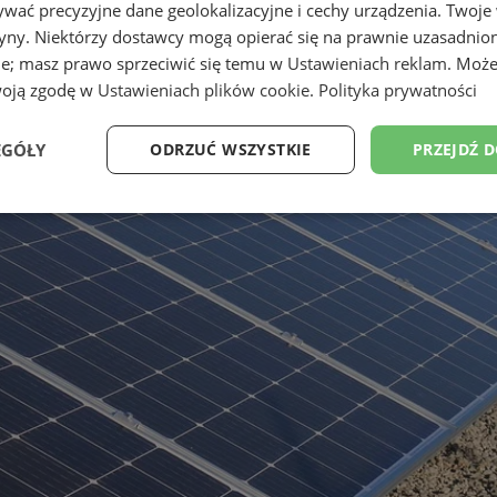
wać precyzyjne dane geolokalizacyjne i cechy urządzenia. Twoje
tryny. Niektórzy dostawcy mogą opierać się na prawnie uzasadnio
ie; masz prawo sprzeciwić się temu w
Ustawieniach reklam
. Może
woją zgodę w
Ustawieniach plików cookie
.
Polityka prywatności
EGÓŁY
ODRZUĆ WSZYSTKIE
PRZEJDŹ 
Wydajność
Targetowanie
Funkcjonalność
Ni
ezbędne
Wydajność
Targetowanie
Funkcjonalność
Niesklasyfikow
ie umożliwiają korzystanie z podstawowych funkcji strony internetowej, takich jak log
Bez niezbędnych plików cookie nie można prawidłowo korzystać ze strony internetowe
Provider
/
Okres
Opis
Domena
przechowywania