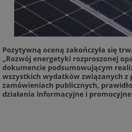
SessID
QeSessID
MvSessID
VISITOR_PRIVACY_
Pozytywną oceną zakończyła się trwa
„Rozwój energetyki rozproszonej opa
dokumencie podsumowującym realizow
CookieScriptConse
wszystkich wydatków związanych z p
zamówieniach publicznych, prawidło
działania informacyjne i promocyjne
Nazwa
Nazwa
ustat_X0xfqtibku3
Nazwa
openstat_njalceuxw
_clsk
__gads
ustat_geX0nbp6rXf