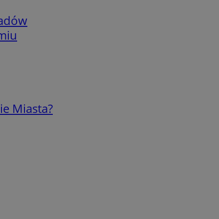
adów
omiu
ie Miasta?