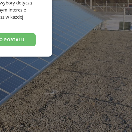
 wybory dotyczą
nym interesie
sz w każdej
DO PORTALU
esklasyfikowane
ane
owanie użytkownika i
j.