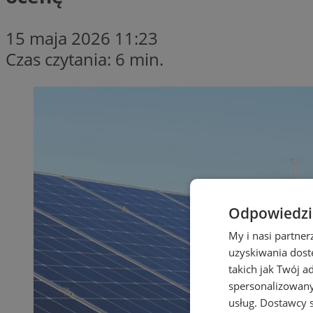
15 maja 2026 11:23
Czas czytania: 6 min.
Odpowiedzia
My i nasi partne
uzyskiwania dost
takich jak Twój a
spersonalizowanyc
usług.
Dostawcy s