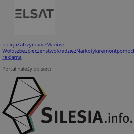
policja
Zatrzymanie
Mariusz
Wołosz
bezpieczeństwo
Kradzież
Narkotyki
remont
pomoc
reklama
Portal należy do sieci