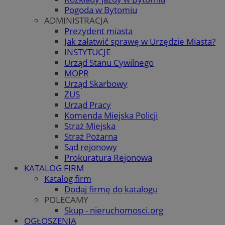
Pogoda w Bytomiu
ADMINISTRACJA
Prezydent miasta
Jak załatwić sprawę w Urzędzie Miasta?
INSTYTUCJE
Urząd Stanu Cywilnego
MOPR
Urząd Skarbowy
ZUS
Urząd Pracy
Komenda Miejska Policji
Straż Miejska
Straż Pożarna
Sąd rejonowy
Prokuratura Rejonowa
KATALOG FIRM
Katalog firm
Dodaj firmę do katalogu
POLECAMY
Skup - nieruchomosci.org
OGŁOSZENIA