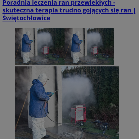
Poradnia leczenia ran przewlekłych -
skuteczna terapia trudno gojących się ran |
Świętochłowice