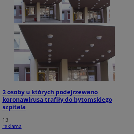
2 osoby u których podejrzewano
koronawirusa trafiły do bytomskiego
szpitala
13
reklama