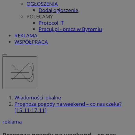
OGŁOSZENIA
Dodaj ogłoszenie
POLECAMY
Protocol IT
Pracuj.pl - praca w Bytomiu
REKLAMA
WSPÓŁPRACA
Wiadomości lokalne
Prognoza pogody na weekend – co nas czeka?
[15.11-17.11]
reklama
Prognoza pogody na weekend – co nas