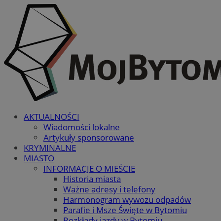
AKTUALNOŚCI
Wiadomości lokalne
Artykuły sponsorowane
KRYMINALNE
MIASTO
INFORMACJE O MIEŚCIE
Historia miasta
Ważne adresy i telefony
Harmonogram wywozu odpadów
Parafie i Msze Święte w Bytomiu
Rozkłady jazdy w Bytomiu