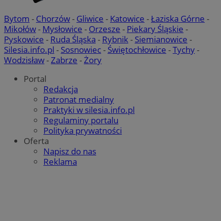
Bytom
-
Chorzów
-
Gliwice
-
Katowice
-
Łaziska Górne
-
Mikołów
-
Mysłowice
-
Orzesze
-
Piekary Śląskie
-
Pyskowice
-
Ruda Śląska
-
Rybnik
-
Siemianowice
-
Silesia.info.pl
-
Sosnowiec
-
Świętochłowice
-
Tychy
-
Wodzisław
-
Zabrze
-
Żory
Portal
Redakcja
Patronat medialny
Praktyki w silesia.info.pl
Regulaminy portalu
Polityka prywatności
Oferta
Napisz do nas
Reklama