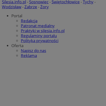
Silesia.info.pl
-
Sosnowiec
-
Świętochłowice
-
Tychy
-
Wodzisław
-
Zabrze
-
Żory
Portal
Redakcja
Patronat medialny
Praktyki w silesia.info.pl
Regulaminy portalu
Polityka prywatności
Oferta
Napisz do nas
Reklama