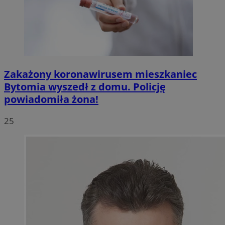
Zakażony koronawirusem mieszkaniec
Bytomia wyszedł z domu. Policję
powiadomiła żona!
25