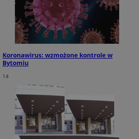
Koronawirus: wzmożone kontrole w
Bytomiu
14