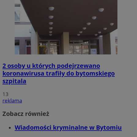
2 osoby u których podejrzewano
koronawirusa trafiły do bytomskiego
szpitala
13
reklama
Zobacz również
Wiadomości kryminalne w Bytomiu