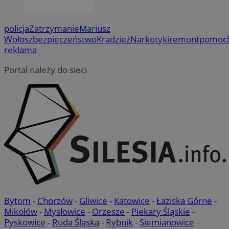
policja
Zatrzymanie
Mariusz
Wołosz
bezpieczeństwo
Kradzież
Narkotyki
remont
pomoc
reklama
Portal należy do sieci
Bytom
-
Chorzów
-
Gliwice
-
Katowice
-
Łaziska Górne
-
Mikołów
-
Mysłowice
-
Orzesze
-
Piekary Śląskie
-
Pyskowice
-
Ruda Śląska
-
Rybnik
-
Siemianowice
-