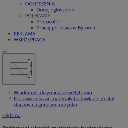
OGŁOSZENIA
Dodaj ogłoszenie
POLECAMY
Protocol IT
Pracuj.pl - praca w Bytomiu
REKLAMA
WSPÓŁPRACA
Wiadomości kryminalne w Bytomiu
Próbował ukraść materiały budowlane. Został
złapany na gorącym uczynku
reklama
Próbował ukraść materiały budowlane.