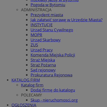
Pogoda w Bytomiu
ADMINISTRACJA
Prezydent miasta
Jak załatwić sprawę w Urzędzie Miasta?
INSTYTUCJE
Urząd Stanu Cywilnego
MOPR
Urząd Skarbowy
ZUS
Urząd Pracy
Komenda Miejska Policji
Straż Miejska
Straż Pożarna
Sąd rejonowy
Prokuratura Rejonowa
KATALOG FIRM
Katalog firm
Dodaj firmę do katalogu
POLECAMY
Skup - nieruchomosci.org
OGŁOSZENIA