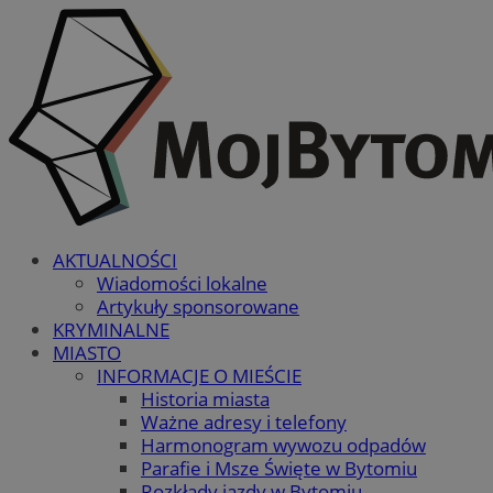
AKTUALNOŚCI
Wiadomości lokalne
Artykuły sponsorowane
KRYMINALNE
MIASTO
INFORMACJE O MIEŚCIE
Historia miasta
Ważne adresy i telefony
Harmonogram wywozu odpadów
Parafie i Msze Święte w Bytomiu
Rozkłady jazdy w Bytomiu