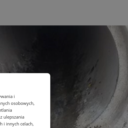
ywania i
danych osobowych,
etlania
az ulepszania
 i innych celach,