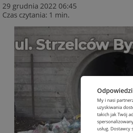
29 grudnia 2022 06:45
Czas czytania: 1 min.
Odpowiedzia
My i nasi partne
uzyskiwania dost
takich jak Twój a
spersonalizowanyc
usług.
Dostawcy s