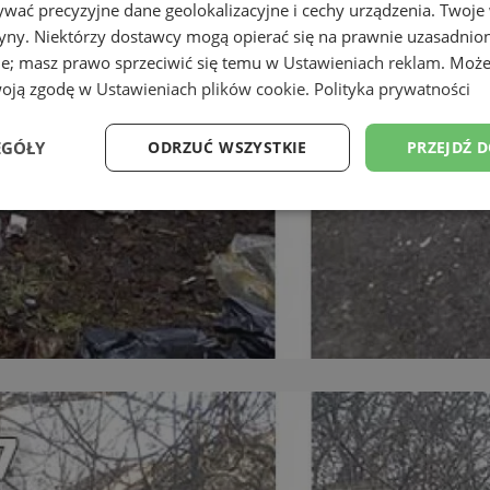
wać precyzyjne dane geolokalizacyjne i cechy urządzenia. Twoje
tryny. Niektórzy dostawcy mogą opierać się na prawnie uzasadnio
ie; masz prawo sprzeciwić się temu w
Ustawieniach reklam
. Może
woją zgodę w
Ustawieniach plików cookie
.
Polityka prywatności
EGÓŁY
ODRZUĆ WSZYSTKIE
PRZEJDŹ 
Wydajność
Targetowanie
Funkcjonalność
Ni
ezbędne
Wydajność
Targetowanie
Funkcjonalność
Niesklasyfikow
ie umożliwiają korzystanie z podstawowych funkcji strony internetowej, takich jak log
Bez niezbędnych plików cookie nie można prawidłowo korzystać ze strony internetowe
Provider
/
Okres
Opis
Domena
przechowywania