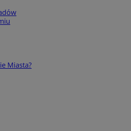
adów
omiu
ie Miasta?