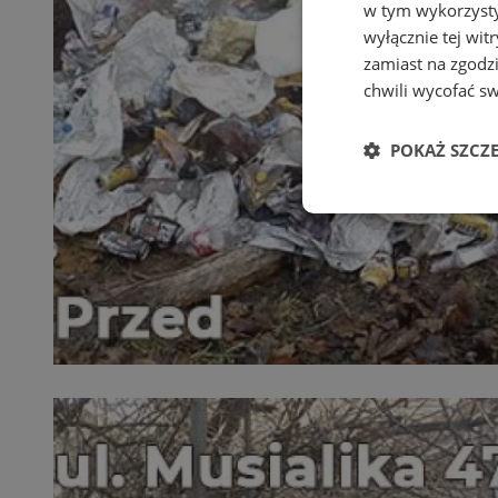
w tym wykorzysty
wyłącznie tej wi
zamiast na zgodz
chwili wycofać s
POKAŻ SZCZ
Niezbędne
Ni
Niezbędne pliki cook
zarządzanie kontem. 
Nazwa