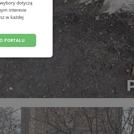
 wybory dotyczą
nym interesie
sz w każdej
DO PORTALU
esklasyfikowane
ane
owanie użytkownika i
j.