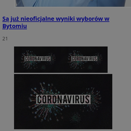
Są już nieoficjalne wyniki wyborów w
Bytomiu
21