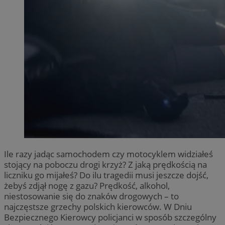
Ile razy jadąc samochodem czy motocyklem widziałeś
stojący na poboczu drogi krzyż? Z jaką prędkością na
liczniku go mijałeś? Do ilu tragedii musi jeszcze dojść,
żebyś zdjął nogę z gazu? Prędkość, alkohol,
niestosowanie się do znaków drogowych – to
najczęstsze grzechy polskich kierowców. W Dniu
Bezpiecznego Kierowcy policjanci w sposób szczególny