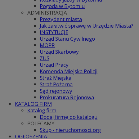
Pogoda w Bytomiu
ADMINISTRACJA
Prezydent miasta
Jak załatwić sprawę w Urzędzie Miasta?
INSTYTUCJE
Urząd Stanu Cywilnego
MOPR
Urząd Skarbowy
ZUS
Urząd Pracy
Komenda Miejska Policji
Straż Miejska
Straż Pożarna
Sąd rejonowy
Prokuratura Rejonowa
KATALOG FIRM
Katalog firm
Dodaj firmę do katalogu
POLECAMY
Skup - nieruchomosci.org
OGŁOSZENIA