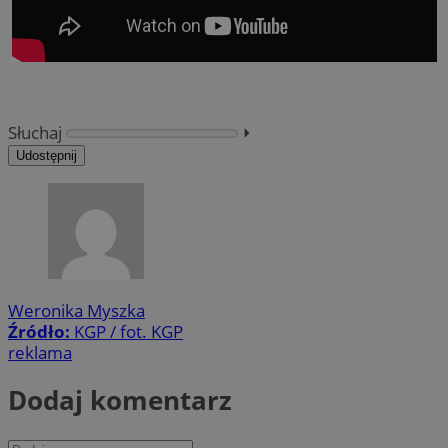
Słuchaj
⏵︎
Udostępnij
Weronika Myszka
Źródło:
KGP / fot. KGP
reklama
Dodaj komentarz