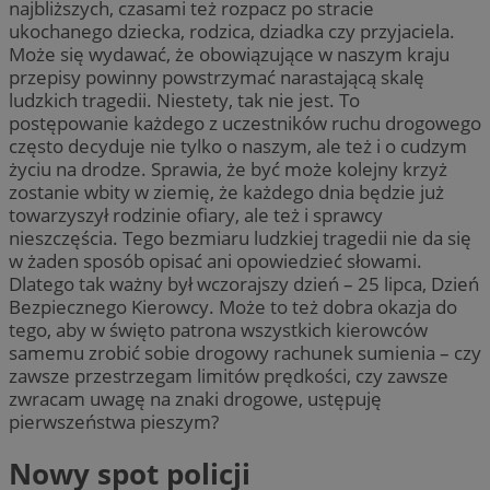
najbliższych, czasami też rozpacz po stracie
ukochanego dziecka, rodzica, dziadka czy przyjaciela.
Może się wydawać, że obowiązujące w naszym kraju
przepisy powinny powstrzymać narastającą skalę
ludzkich tragedii. Niestety, tak nie jest. To
postępowanie każdego z uczestników ruchu drogowego
często decyduje nie tylko o naszym, ale też i o cudzym
życiu na drodze. Sprawia, że być może kolejny krzyż
zostanie wbity w ziemię, że każdego dnia będzie już
towarzyszył rodzinie ofiary, ale też i sprawcy
nieszczęścia. Tego bezmiaru ludzkiej tragedii nie da się
w żaden sposób opisać ani opowiedzieć słowami.
Dlatego tak ważny był wczorajszy dzień – 25 lipca, Dzień
Bezpiecznego Kierowcy. Może to też dobra okazja do
tego, aby w święto patrona wszystkich kierowców
samemu zrobić sobie drogowy rachunek sumienia – czy
zawsze przestrzegam limitów prędkości, czy zawsze
zwracam uwagę na znaki drogowe, ustępuję
pierwszeństwa pieszym?
Nowy spot policji