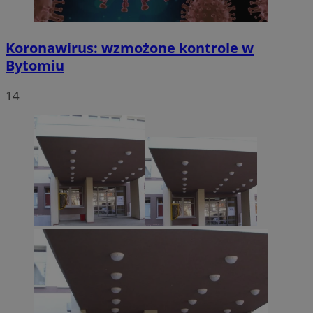
Koronawirus: wzmożone kontrole w
Bytomiu
14