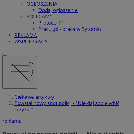
OGŁOSZENIA
Dodaj ogłoszenie
POLECAMY
Protocol IT
Pracuj.pl - praca w Bytomiu
REKLAMA
WSPÓŁPRACA
Ciekawe artykuły
Powstał nowy spot policji - "Nie daj sobie wbić
krzyża!"
reklama
Powstał nowy spot policji – „Nie daj sobie