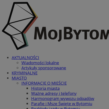
AKTUALNOŚCI
Wiadomości lokalne
Artykuły sponsorowane
KRYMINALNE
MIASTO
INFORMACJE O MIEŚCIE
Historia miasta
Ważne adresy i telefony
Harmonogram wywozu odpadów
Parafie i Msze Święte w Bytomiu
Rozkłady jazdy w Bytomiu