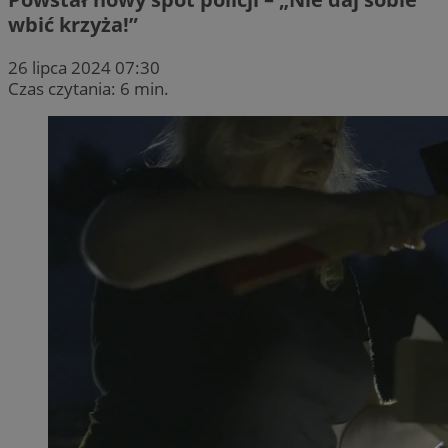
wbić krzyża!”
26 lipca 2024 07:30
Czas czytania: 6 min.