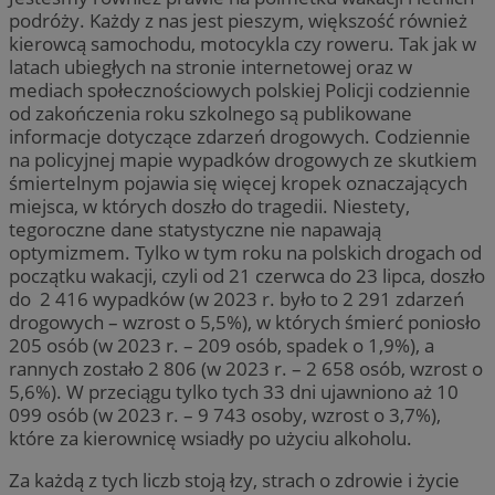
podróży. Każdy z nas jest pieszym, większość również
kierowcą samochodu, motocykla czy roweru. Tak jak w
latach ubiegłych na stronie internetowej oraz w
mediach społecznościowych polskiej Policji codziennie
od zakończenia roku szkolnego są publikowane
informacje dotyczące zdarzeń drogowych. Codziennie
na policyjnej mapie wypadków drogowych ze skutkiem
śmiertelnym pojawia się więcej kropek oznaczających
miejsca, w których doszło do tragedii. Niestety,
tegoroczne dane statystyczne nie napawają
optymizmem. Tylko w tym roku na polskich drogach od
początku wakacji, czyli od 21 czerwca do 23 lipca, doszło
do 2 416 wypadków (w 2023 r. było to 2 291 zdarzeń
drogowych – wzrost o 5,5%), w których śmierć poniosło
205 osób (w 2023 r. – 209 osób, spadek o 1,9%), a
rannych zostało 2 806 (w 2023 r. – 2 658 osób, wzrost o
5,6%). W przeciągu tylko tych 33 dni ujawniono aż 10
099 osób (w 2023 r. – 9 743 osoby, wzrost o 3,7%),
które za kierownicę wsiadły po użyciu alkoholu.
Za każdą z tych liczb stoją łzy, strach o zdrowie i życie