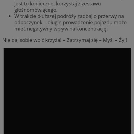
jest to konieczne, korzystaj z zestawu
głośnomówiącego.
W trakcie dłuższej podróży zadbaj o przerwy na
odpoczynek – długie prowadzenie pojazdu może
mieć negatywny wpływ na koncentrację.
Nie daj sobie wbić krzyża! – Zatrzymaj się – Myśl – Żyj!