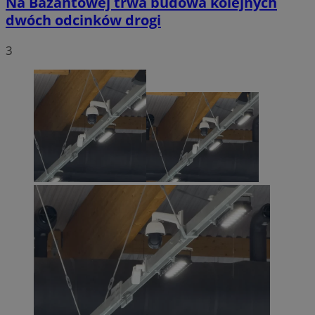
Na Bażantowej trwa budowa kolejnych
dwóch odcinków drogi
3