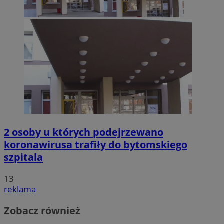
2 osoby u których podejrzewano
koronawirusa trafiły do bytomskiego
szpitala
13
reklama
Zobacz również