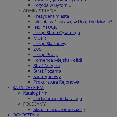
Pogoda w Bytomiu
ADMINISTRACJA
Prezydent miasta
Jak załatwić sprawę w Urzędzie Miasta?
INSTYTUCJE
Urząd Stanu Cywilnego
MOPR
Urząd Skarbowy
ZUS
Urząd Pracy
Komenda Miejska Policji
Straż Miejska
Straż Pożarna
Sąd rejonowy
Prokuratura Rejonowa
KATALOG FIRM
Katalog firm
Dodaj firmę do katalogu
POLECAMY
Skup - nieruchomosci.org
OGŁOSZENIA