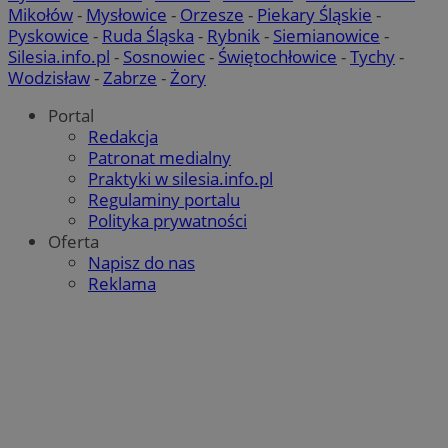
Mikołów
-
Mysłowice
-
Orzesze
-
Piekary Śląskie
-
Pyskowice
-
Ruda Śląska
-
Rybnik
-
Siemianowice
-
Silesia.info.pl
-
Sosnowiec
-
Świętochłowice
-
Tychy
-
Wodzisław
-
Zabrze
-
Żory
Portal
Redakcja
Patronat medialny
Praktyki w silesia.info.pl
Regulaminy portalu
Polityka prywatności
Oferta
Napisz do nas
Reklama