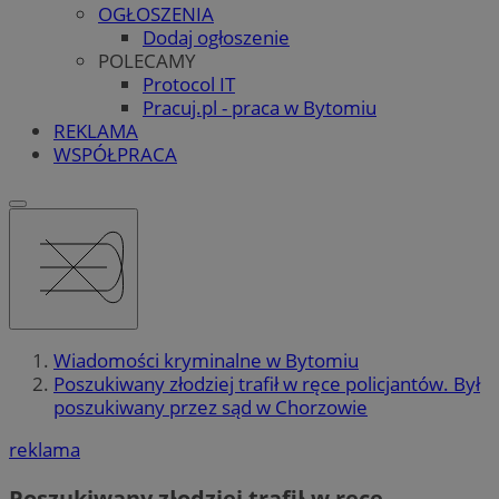
OGŁOSZENIA
Dodaj ogłoszenie
POLECAMY
Protocol IT
Pracuj.pl - praca w Bytomiu
REKLAMA
WSPÓŁPRACA
Wiadomości kryminalne w Bytomiu
Poszukiwany złodziej trafił w ręce policjantów. Był
poszukiwany przez sąd w Chorzowie
reklama
Poszukiwany złodziej trafił w ręce