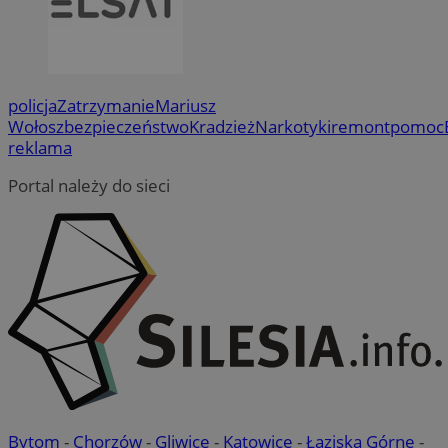
policja
Zatrzymanie
Mariusz
Wołosz
bezpieczeństwo
Kradzież
Narkotyki
remont
pomoc
reklama
Portal należy do sieci
Bytom
-
Chorzów
-
Gliwice
-
Katowice
-
Łaziska Górne
-