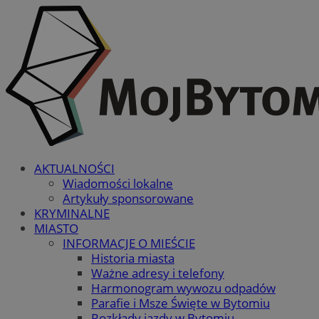
AKTUALNOŚCI
Wiadomości lokalne
Artykuły sponsorowane
KRYMINALNE
MIASTO
INFORMACJE O MIEŚCIE
Historia miasta
Ważne adresy i telefony
Harmonogram wywozu odpadów
Parafie i Msze Święte w Bytomiu
Rozkłady jazdy w Bytomiu