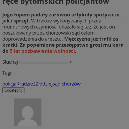
ręce bytomskich policjantów
Jego łupem padały zarówno artykuły spożywcze,
jak i sprzęt.
W trakcie wykonywanych przez
mundurowych czynności okazało się też, że jest on
poszukiwany przez chorzowski sąd celem
doprowadzenia do aresztu.
Mężczyzna już trafił za
kratki. Za popełnione przestępstwo grozi mu kara
do
5 lat pozbawienia wolności
.
Słuchaj
⏵︎
Tagi:
policja
Kradzież
Złodziej
sąd chorzów
Udostępnij