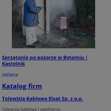
Sprzątanie po pożarze w Bytomiu |
Kastelnik
reklama
Katalog firm
Telewizja Kablowa Elsat Sp. z o.o.
Telewizje kablowe i satelitarne