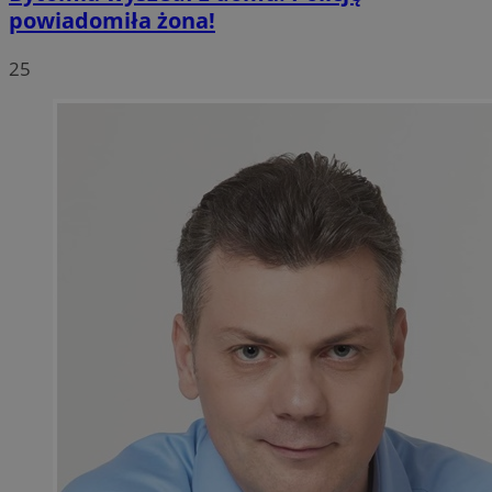
powiadomiła żona!
25