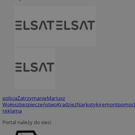
policja
Zatrzymanie
Mariusz
Wołosz
bezpieczeństwo
Kradzież
Narkotyki
remont
pomoc
reklama
Portal należy do sieci