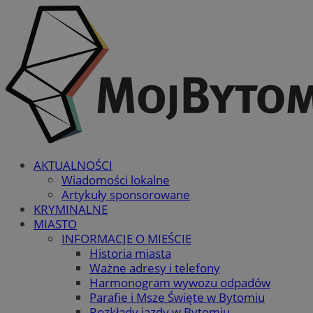
AKTUALNOŚCI
Wiadomości lokalne
Artykuły sponsorowane
KRYMINALNE
MIASTO
INFORMACJE O MIEŚCIE
Historia miasta
Ważne adresy i telefony
Harmonogram wywozu odpadów
Parafie i Msze Święte w Bytomiu
Rozkłady jazdy w Bytomiu