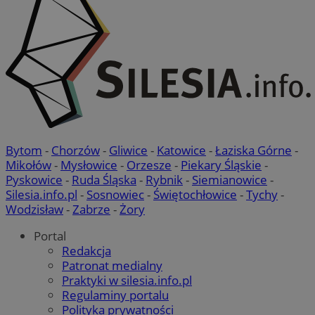
Bytom
-
Chorzów
-
Gliwice
-
Katowice
-
Łaziska Górne
-
Mikołów
-
Mysłowice
-
Orzesze
-
Piekary Śląskie
-
Pyskowice
-
Ruda Śląska
-
Rybnik
-
Siemianowice
-
Silesia.info.pl
-
Sosnowiec
-
Świętochłowice
-
Tychy
-
Wodzisław
-
Zabrze
-
Żory
Portal
Redakcja
Patronat medialny
Praktyki w silesia.info.pl
Regulaminy portalu
Polityka prywatności