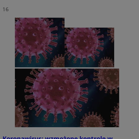
16
Koronawirus: wzmożone kontrole w