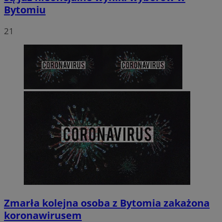
Bytomiu
21
Zmarła kolejna osoba z Bytomia zakażona
koronawirusem