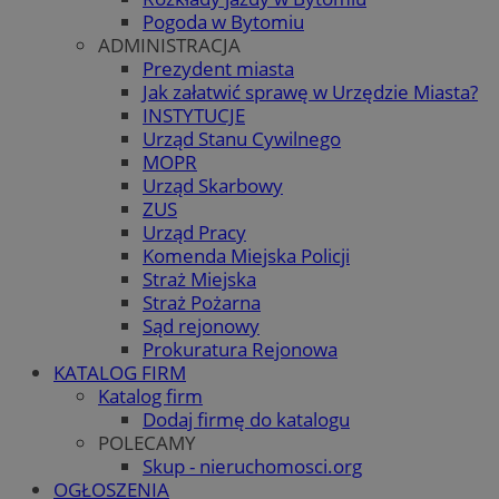
Pogoda w Bytomiu
ADMINISTRACJA
Prezydent miasta
Jak załatwić sprawę w Urzędzie Miasta?
INSTYTUCJE
Urząd Stanu Cywilnego
MOPR
Urząd Skarbowy
ZUS
Urząd Pracy
Komenda Miejska Policji
Straż Miejska
Straż Pożarna
Sąd rejonowy
Prokuratura Rejonowa
KATALOG FIRM
Katalog firm
Dodaj firmę do katalogu
POLECAMY
Skup - nieruchomosci.org
OGŁOSZENIA