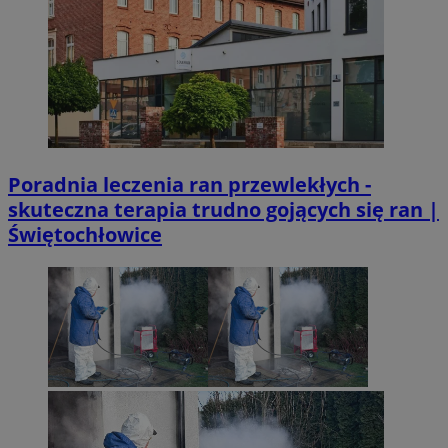
Poradnia leczenia ran przewlekłych -
skuteczna terapia trudno gojących się ran |
Świętochłowice