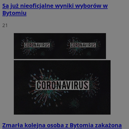
Są już nieoficjalne wyniki wyborów w
Bytomiu
21
Zmarła kolejna osoba z Bytomia zakażona