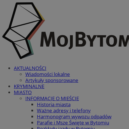
AKTUALNOŚCI
Wiadomości lokalne
Artykuły sponsorowane
KRYMINALNE
MIASTO
INFORMACJE O MIEŚCIE
Historia miasta
Ważne adresy i telefony
Harmonogram wywozu odpadów
Parafie i Msze Święte w Bytomiu
Rozkłady jazdy w Bytomiu