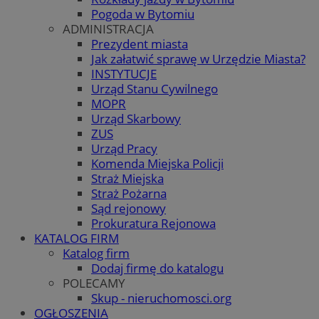
Pogoda w Bytomiu
ADMINISTRACJA
Prezydent miasta
Jak załatwić sprawę w Urzędzie Miasta?
INSTYTUCJE
Urząd Stanu Cywilnego
MOPR
Urząd Skarbowy
ZUS
Urząd Pracy
Komenda Miejska Policji
Straż Miejska
Straż Pożarna
Sąd rejonowy
Prokuratura Rejonowa
KATALOG FIRM
Katalog firm
Dodaj firmę do katalogu
POLECAMY
Skup - nieruchomosci.org
OGŁOSZENIA