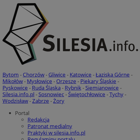
Bytom
-
Chorzów
-
Gliwice
-
Katowice
-
Łaziska Górne
-
Mikołów
-
Mysłowice
-
Orzesze
-
Piekary Śląskie
-
Pyskowice
-
Ruda Śląska
-
Rybnik
-
Siemianowice
-
Silesia.info.pl
-
Sosnowiec
-
Świętochłowice
-
Tychy
-
Wodzisław
-
Zabrze
-
Żory
Portal
Redakcja
Patronat medialny
Praktyki w silesia.info.pl
Regulaminy portalu