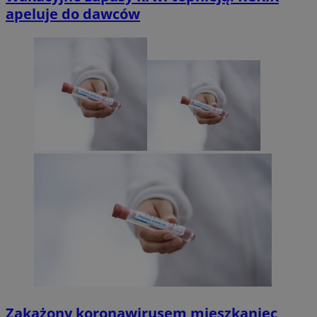
apeluje do dawców
Zakażony koronawirusem mieszkaniec