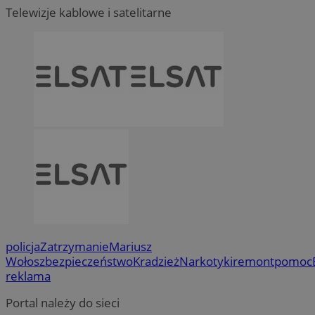
Telewizje kablowe i satelitarne
policja
Zatrzymanie
Mariusz
Wołosz
bezpieczeństwo
Kradzież
Narkotyki
remont
pomoc
reklama
Portal należy do sieci