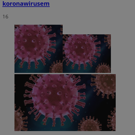
koronawirusem
16