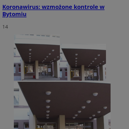
Koronawirus: wzmożone kontrole w
Bytomiu
14