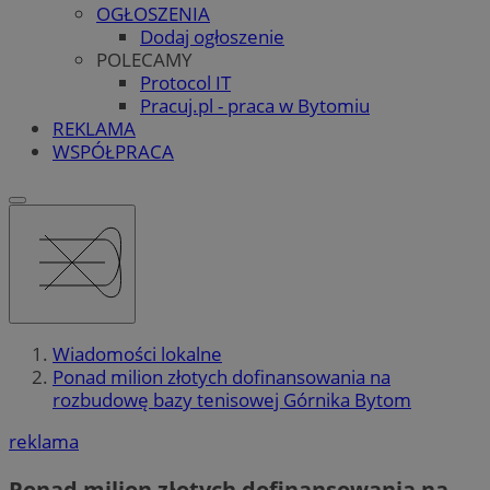
OGŁOSZENIA
Dodaj ogłoszenie
POLECAMY
Protocol IT
Pracuj.pl - praca w Bytomiu
REKLAMA
WSPÓŁPRACA
Wiadomości lokalne
Ponad milion złotych dofinansowania na
rozbudowę bazy tenisowej Górnika Bytom
reklama
Ponad milion złotych dofinansowania na