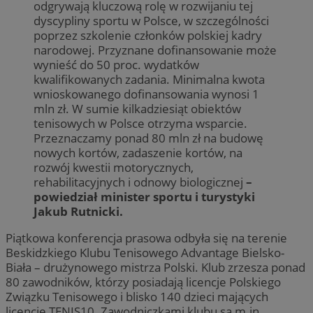
odgrywają kluczową rolę w rozwijaniu tej
dyscypliny sportu w Polsce, w szczególności
poprzez szkolenie członków polskiej kadry
narodowej. Przyznane dofinansowanie może
wynieść do 50 proc. wydatków
kwalifikowanych zadania. Minimalna kwota
wnioskowanego dofinansowania wynosi 1
mln zł. W sumie kilkadziesiąt obiektów
tenisowych w Polsce otrzyma wsparcie.
Przeznaczamy ponad 80 mln zł na budowę
nowych kortów, zadaszenie kortów, na
rozwój kwestii motorycznych,
rehabilitacyjnych i odnowy biologicznej
–
powiedział minister sportu i turystyki
Jakub Rutnicki.
Piątkowa konferencja prasowa odbyła się na terenie
Beskidzkiego Klubu Tenisowego Advantage Bielsko-
Biała – drużynowego mistrza Polski. Klub zrzesza ponad
80 zawodników, którzy posiadają licencje Polskiego
Związku Tenisowego i blisko 140 dzieci mających
licencje TENIS10. Zawodniczkami klubu są m.in.