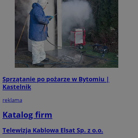
Sprzątanie po pożarze w Bytomiu |
Kastelnik
reklama
Katalog firm
Telewizja Kablowa Elsat Sp. z o.o.