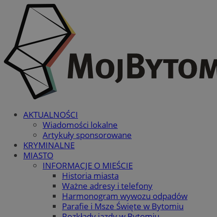
AKTUALNOŚCI
Wiadomości lokalne
Artykuły sponsorowane
KRYMINALNE
MIASTO
INFORMACJE O MIEŚCIE
Historia miasta
Ważne adresy i telefony
Harmonogram wywozu odpadów
Parafie i Msze Święte w Bytomiu
Rozkłady jazdy w Bytomiu