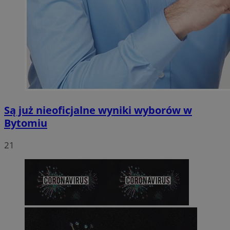
Są już nieoficjalne wyniki wyborów w
Bytomiu
21