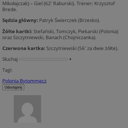
Mikołajczak) – Giel (62′ Raburski). Trener: Krzysztof
Brede.
Sędzia główny:
Patryk Świerczek (Brzesko).
Żółte kartki:
Stefański, Tomczyk, Piekarski (Polonia)
oraz Szczytniewski, Banach (Chojniczanka).
Czerwona kartka:
Szczytniewski (56′ za dwie żółte).
Słuchaj
⏵︎
Tagi:
Polonia Bytom
mecz
Udostępnij