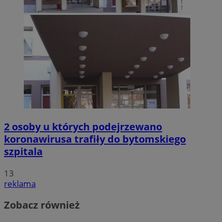
2 osoby u których podejrzewano
koronawirusa trafiły do bytomskiego
szpitala
13
reklama
Zobacz również