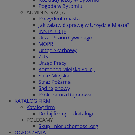
Pogoda w Bytomiu
ADMINISTRACJA
Prezydent miasta
Jak załatwić sprawę w Urzędzie Miasta?
INSTYTUCJE
Urząd Stanu Cywilnego
MOPR
Urząd Skarbowy
ZUS
Urząd Pracy
Komenda Miejska Policji
Straż Miejska
Straż Pożarna
Sąd rejonowy
Prokuratura Rejonowa
KATALOG FIRM
Katalog firm
Dodaj firmę do katalogu
POLECAMY
Skup - nieruchomosci.org
OGŁOSZENIA