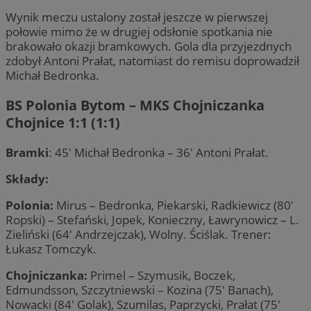
Wynik meczu ustalony został jeszcze w pierwszej
połowie mimo że w drugiej odsłonie spotkania nie
brakowało okazji bramkowych. Gola dla przyjezdnych
zdobył Antoni Prałat, natomiast do remisu doprowadził
Michał Bedronka.
BS Polonia Bytom – MKS Chojniczanka
Chojnice 1:1 (1:1)
Bramki
: 45′ Michał Bedronka – 36′ Antoni Prałat.
Składy:
Polonia:
Mirus – Bedronka, Piekarski, Radkiewicz (80′
Ropski) – Stefański, Jopek, Konieczny, Ławrynowicz – L.
Zieliński (64′ Andrzejczak), Wolny. Ściślak. Trener:
Łukasz Tomczyk.
Chojniczanka:
Primel – Szymusik, Boczek,
Edmundsson, Szczytniewski – Kozina (75′ Banach),
Nowacki (84′ Golak), Szumilas, Paprzycki, Prałat (75′