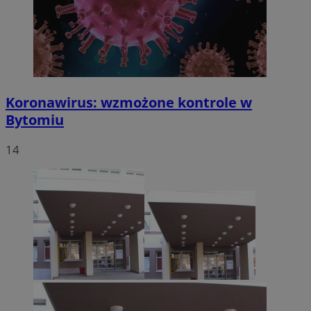
Koronawirus: wzmożone kontrole w
Bytomiu
14