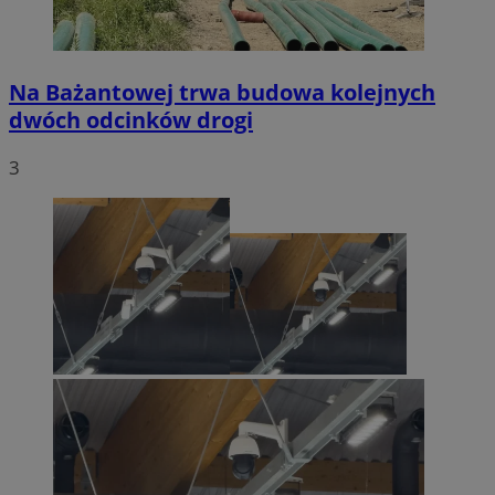
Na Bażantowej trwa budowa kolejnych
dwóch odcinków drogi
3