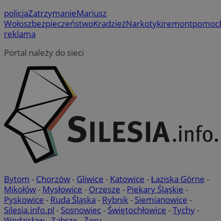
policja
Zatrzymanie
Mariusz
Wołosz
bezpieczeństwo
Kradzież
Narkotyki
remont
pomoc
reklama
Portal należy do sieci
Bytom
-
Chorzów
-
Gliwice
-
Katowice
-
Łaziska Górne
-
Mikołów
-
Mysłowice
-
Orzesze
-
Piekary Śląskie
-
Pyskowice
-
Ruda Śląska
-
Rybnik
-
Siemianowice
-
Silesia.info.pl
-
Sosnowiec
-
Świętochłowice
-
Tychy
-
Wodzisław
-
Zabrze
-
Żory