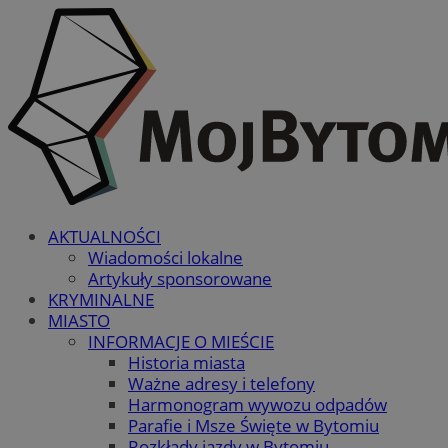
AKTUALNOŚCI
Wiadomości lokalne
Artykuły sponsorowane
KRYMINALNE
MIASTO
INFORMACJE O MIEŚCIE
Historia miasta
Ważne adresy i telefony
Harmonogram wywozu odpadów
Parafie i Msze Święte w Bytomiu
Rozkłady jazdy w Bytomiu