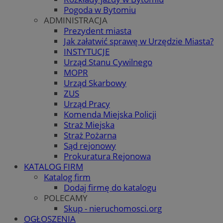
Pogoda w Bytomiu
ADMINISTRACJA
Prezydent miasta
Jak załatwić sprawę w Urzędzie Miasta?
INSTYTUCJE
Urząd Stanu Cywilnego
MOPR
Urząd Skarbowy
ZUS
Urząd Pracy
Komenda Miejska Policji
Straż Miejska
Straż Pożarna
Sąd rejonowy
Prokuratura Rejonowa
KATALOG FIRM
Katalog firm
Dodaj firmę do katalogu
POLECAMY
Skup - nieruchomosci.org
OGŁOSZENIA