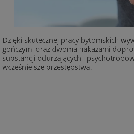
SessID
QeSessID
MvSessID
VISITOR_PRIVACY_
Dzięki skutecznej pracy bytomskich wyw
gończymi oraz dwoma nakazami doprowa
substancji odurzających i psychotropowy
wcześniejsze przestępstwa.
CookieScriptConse
Nazwa
Nazwa
ustat_X0xfqtibku3
Nazwa
openstat_njalceuxw
_clsk
__gads
ustat_geX0nbp6rXf