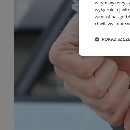
w tym wykorzysty
wyłącznie tej wi
zamiast na zgodz
chwili wycofać s
POKAŻ SZCZ
Niezbędne
Ni
Niezbędne pliki cook
zarządzanie kontem. 
Nazwa