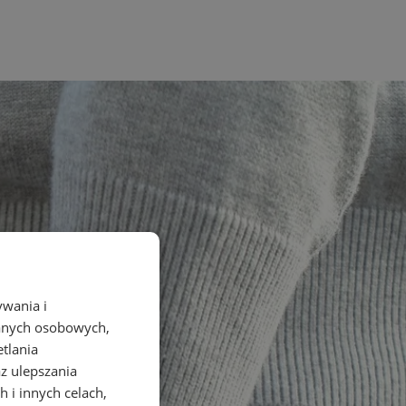
ywania i
danych osobowych,
etlania
az ulepszania
 i innych celach,