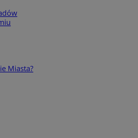
adów
omiu
ie Miasta?