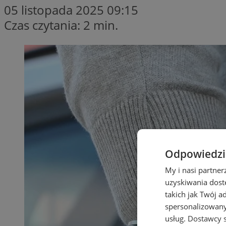
05 listopada 2025 09:15
Czas czytania: 2 min.
Odpowiedzia
My i nasi partne
uzyskiwania dost
takich jak Twój a
spersonalizowanyc
usług.
Dostawcy s