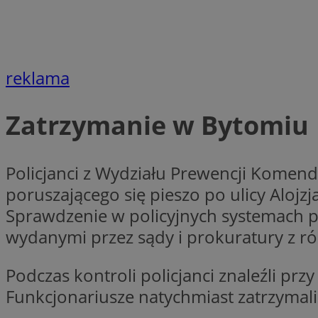
openstat_7lvv2pj2f
FCCDCF
IDE
ustat_mtdvkXhXi15
ustat_4kmuedXpn
__eoi
ustat_9cqy0z1rXbb
reklama
__Secure-
ustat_1dtrlafysd6c
ROLLOUT_TOKEN
_clck
ustat_i73X2erXxzt
Zatrzymanie w Bytomiu
ustat_xb0w4bmX0c
__gpi
SM
ustat_gp2je732q8z
ustat_b5edczww77
Policjanci z Wydziału Prewencji Komend
MUID
ustat_vul69yjwn41
poruszającego się pieszo po ulicy Aloj
_ga
ustat_1Xgp7t6wbtr
Sprawdzenie w policyjnych systemach p
ustat_Xr6e69X7acd
wydanymi przez sądy i prokuratury z róż
ANONCHK
ustat_ta0sug6gbt11
__Secure-YNID
Podczas kontroli policjanci znaleźli pr
_clsk
openstat_frdle466
Funkcjonariusze natychmiast zatrzymali
VISITOR_INFO1_LIV
ustat_7ievw06x3dw