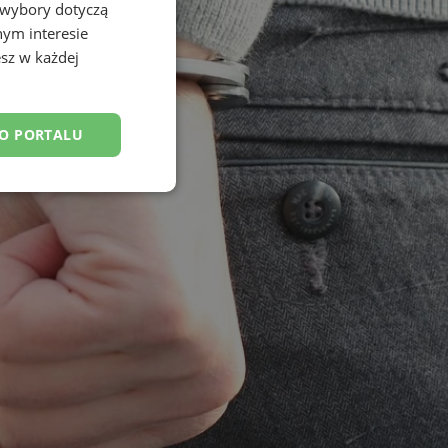
 wybory dotyczą
nym interesie
sz w każdej
DO PORTALU
esklasyfikowane
ane
owanie użytkownika i
j.