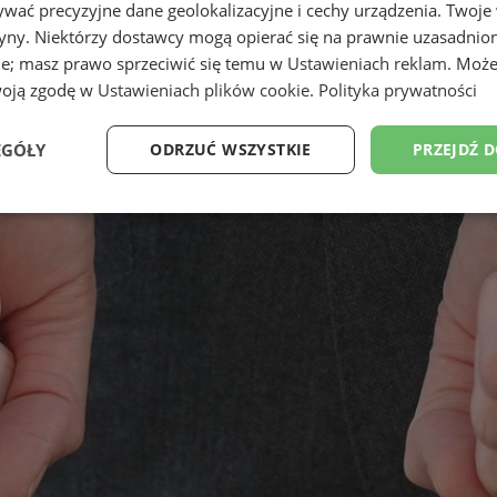
wać precyzyjne dane geolokalizacyjne i cechy urządzenia. Twoje
tryny. Niektórzy dostawcy mogą opierać się na prawnie uzasadnio
ie; masz prawo sprzeciwić się temu w
Ustawieniach reklam
. Może
woją zgodę w
Ustawieniach plików cookie
.
Polityka prywatności
EGÓŁY
ODRZUĆ WSZYSTKIE
PRZEJDŹ 
Wydajność
Targetowanie
Funkcjonalność
Ni
ezbędne
Wydajność
Targetowanie
Funkcjonalność
Niesklasyfikow
ie umożliwiają korzystanie z podstawowych funkcji strony internetowej, takich jak log
Bez niezbędnych plików cookie nie można prawidłowo korzystać ze strony internetowe
Provider
/
Okres
Opis
Domena
przechowywania