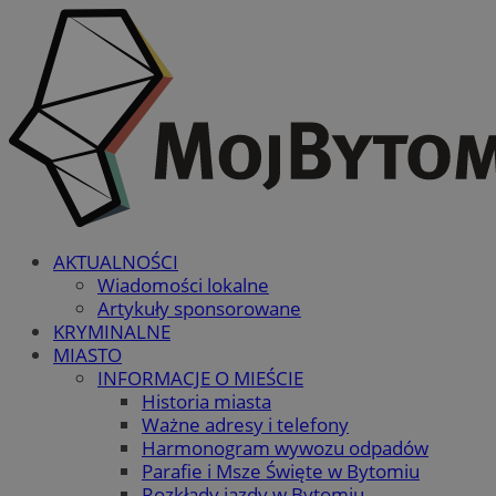
AKTUALNOŚCI
Wiadomości lokalne
Artykuły sponsorowane
KRYMINALNE
MIASTO
INFORMACJE O MIEŚCIE
Historia miasta
Ważne adresy i telefony
Harmonogram wywozu odpadów
Parafie i Msze Święte w Bytomiu
Rozkłady jazdy w Bytomiu