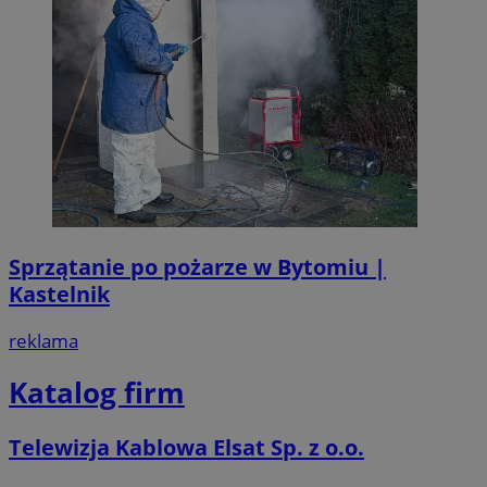
Sprzątanie po pożarze w Bytomiu |
Kastelnik
reklama
Katalog firm
Telewizja Kablowa Elsat Sp. z o.o.