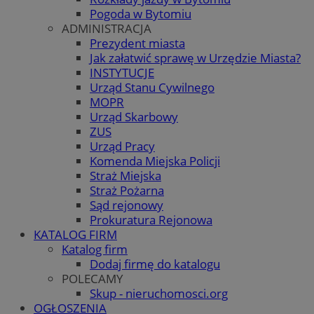
Pogoda w Bytomiu
ADMINISTRACJA
Prezydent miasta
Jak załatwić sprawę w Urzędzie Miasta?
INSTYTUCJE
Urząd Stanu Cywilnego
MOPR
Urząd Skarbowy
ZUS
Urząd Pracy
Komenda Miejska Policji
Straż Miejska
Straż Pożarna
Sąd rejonowy
Prokuratura Rejonowa
KATALOG FIRM
Katalog firm
Dodaj firmę do katalogu
POLECAMY
Skup - nieruchomosci.org
OGŁOSZENIA