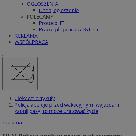
OGŁOSZENIA
Dodaj ogłoszenie
POLECAMY
Protocol IT
Pracuj.pl - praca w Bytomiu
REKLAMA
WSPÓŁPRACA
Ciekawe artykuły
Policja apeluje przed wakacyjnymi wyjazdami:
zapnij pasy, to może uratować życie
reklama
FILM
Policja apeluje przed wakacyjnymi