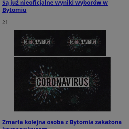
Są już nieoficjalne wyniki wyborów w
Bytomiu
21
Zmarła kolejna osoba z Bytomia zakażona