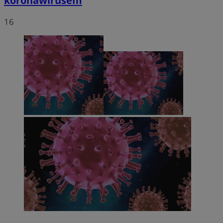
koronawirusem
16