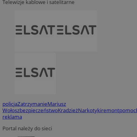
Telewizje kablowe i satelitarne
policja
Zatrzymanie
Mariusz
Wołosz
bezpieczeństwo
Kradzież
Narkotyki
remont
pomoc
reklama
Portal należy do sieci