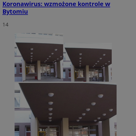
Koronawirus: wzmożone kontrole w
Bytomiu
14