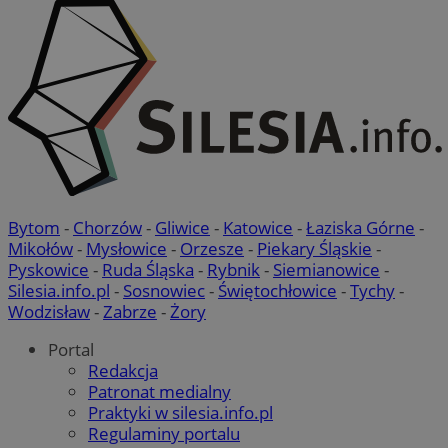
Bytom
-
Chorzów
-
Gliwice
-
Katowice
-
Łaziska Górne
-
Mikołów
-
Mysłowice
-
Orzesze
-
Piekary Śląskie
-
Pyskowice
-
Ruda Śląska
-
Rybnik
-
Siemianowice
-
Silesia.info.pl
-
Sosnowiec
-
Świętochłowice
-
Tychy
-
Wodzisław
-
Zabrze
-
Żory
Portal
Redakcja
Patronat medialny
Praktyki w silesia.info.pl
Regulaminy portalu