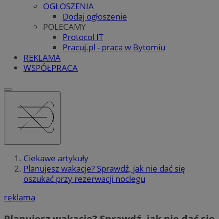
OGŁOSZENIA
Dodaj ogłoszenie
POLECAMY
Protocol IT
Pracuj.pl - praca w Bytomiu
REKLAMA
WSPÓŁPRACA
Ciekawe artykuły
Planujesz wakacje? Sprawdź, jak nie dać się
oszukać przy rezerwacji noclegu
reklama
Planujesz wakacje? Sprawdź, jak nie dać się