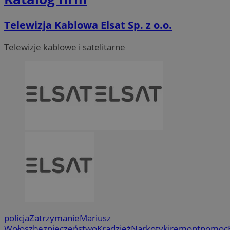
Telewizja Kablowa Elsat Sp. z o.o.
Telewizje kablowe i satelitarne
policja
Zatrzymanie
Mariusz
Wołosz
bezpieczeństwo
Kradzież
Narkotyki
remont
pomoc