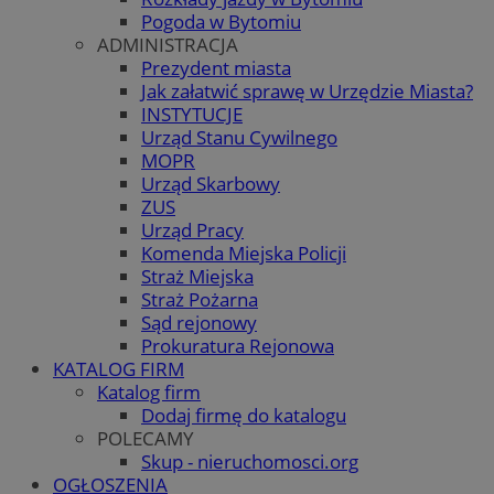
Pogoda w Bytomiu
ADMINISTRACJA
Prezydent miasta
Jak załatwić sprawę w Urzędzie Miasta?
INSTYTUCJE
Urząd Stanu Cywilnego
MOPR
Urząd Skarbowy
ZUS
Urząd Pracy
Komenda Miejska Policji
Straż Miejska
Straż Pożarna
Sąd rejonowy
Prokuratura Rejonowa
KATALOG FIRM
Katalog firm
Dodaj firmę do katalogu
POLECAMY
Skup - nieruchomosci.org
OGŁOSZENIA