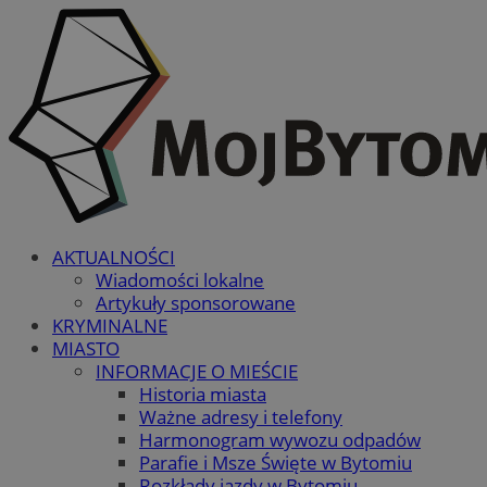
AKTUALNOŚCI
Wiadomości lokalne
Artykuły sponsorowane
KRYMINALNE
MIASTO
INFORMACJE O MIEŚCIE
Historia miasta
Ważne adresy i telefony
Harmonogram wywozu odpadów
Parafie i Msze Święte w Bytomiu
Rozkłady jazdy w Bytomiu