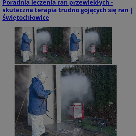
Poradnia leczenia ran przewlekłych -
skuteczna terapia trudno gojących się ran |
Świętochłowice