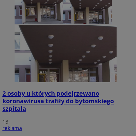
2 osoby u których podejrzewano
koronawirusa trafiły do bytomskiego
szpitala
13
reklama