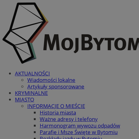
AKTUALNOŚCI
Wiadomości lokalne
Artykuły sponsorowane
KRYMINALNE
MIASTO
INFORMACJE O MIEŚCIE
Historia miasta
Ważne adresy i telefony
Harmonogram wywozu odpadów
Parafie i Msze Święte w Bytomiu
Rozkłady jazdy w Bytomiu