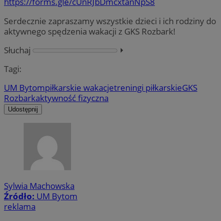
https://forms.gle/cUnRJbDmcxtanNpS8
Serdecznie zapraszamy wszystkie dzieci i ich rodziny do
aktywnego spędzenia wakacji z GKS Rozbark!
Słuchaj
⏵︎
Tagi:
UM Bytom
piłkarskie wakacje
treningi piłkarskie
GKS
Rozbark
aktywność fizyczna
Udostępnij
Sylwia Machowska
Źródło:
UM Bytom
reklama