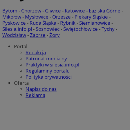
Bytom
-
Chorzów
-
Gliwice
-
Katowice
-
Łaziska Górne
-
Mikołów
-
Mysłowice
-
Orzesze
-
Piekary Śląskie
-
Pyskowice
-
Ruda Śląska
-
Rybnik
-
Siemianowice
-
Silesia.info.pl
-
Sosnowiec
-
Świętochłowice
-
Tychy
-
Wodzisław
-
Zabrze
-
Żory
Portal
Redakcja
Patronat medialny
Praktyki w silesia.info.pl
Regulaminy portalu
Polityka prywatności
Oferta
Napisz do nas
Reklama