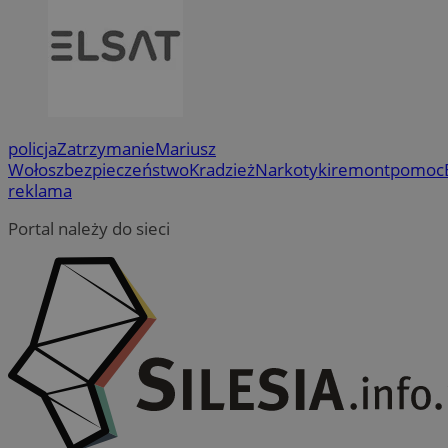
policja
Zatrzymanie
Mariusz
Wołosz
bezpieczeństwo
Kradzież
Narkotyki
remont
pomoc
reklama
Portal należy do sieci