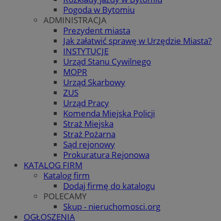
Pogoda w Bytomiu
ADMINISTRACJA
Prezydent miasta
Jak załatwić sprawę w Urzędzie Miasta?
INSTYTUCJE
Urząd Stanu Cywilnego
MOPR
Urząd Skarbowy
ZUS
Urząd Pracy
Komenda Miejska Policji
Straż Miejska
Straż Pożarna
Sąd rejonowy
Prokuratura Rejonowa
KATALOG FIRM
Katalog firm
Dodaj firmę do katalogu
POLECAMY
Skup - nieruchomosci.org
OGŁOSZENIA