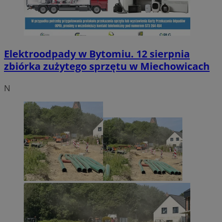
Elektroodpady w Bytomiu. 12 sierpnia
zbiórka zużytego sprzętu w Miechowicach
N