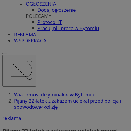
OGŁOSZENIA
Dodaj ogłoszenie
POLECAMY
Protocol IT
Pracuj.pl - praca w Bytomiu
REKLAMA
WSPÓŁPRACA
Wiadomości kryminalne w Bytomiu
Pijany 22-latek z zakazem uciekał przed policją i
spowodował kolizję
reklama
Pijany 22-latek z zakazem uciekał przed