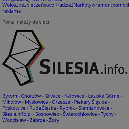
Wołosz
bezpieczeństwo
Kradzież
Narkotyki
remont
pomoc
reklama
Portal należy do sieci
Bytom
-
Chorzów
-
Gliwice
-
Katowice
-
Łaziska Górne
-
Mikołów
-
Mysłowice
-
Orzesze
-
Piekary Śląskie
-
Pyskowice
-
Ruda Śląska
-
Rybnik
-
Siemianowice
-
Silesia.info.pl
-
Sosnowiec
-
Świętochłowice
-
Tychy
-
Wodzisław
-
Zabrze
-
Żory