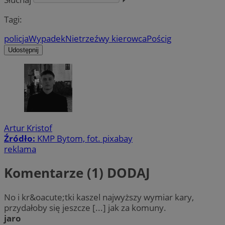
Tagi:
policja
Wypadek
Nietrzeźwy kierowca
Pościg
Udostępnij
Artur Kristof
Źródło:
KMP Bytom, fot. pixabay
reklama
Komentarze (1)
DODAJ
No i kr&oacute;tki kaszel najwyższy wymiar kary,
przydałoby się jeszcze [...] jak za komuny.
jaro