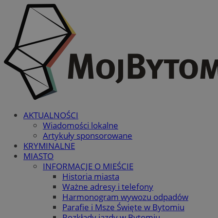
AKTUALNOŚCI
Wiadomości lokalne
Artykuły sponsorowane
KRYMINALNE
MIASTO
INFORMACJE O MIEŚCIE
Historia miasta
Ważne adresy i telefony
Harmonogram wywozu odpadów
Parafie i Msze Święte w Bytomiu
Rozkłady jazdy w Bytomiu