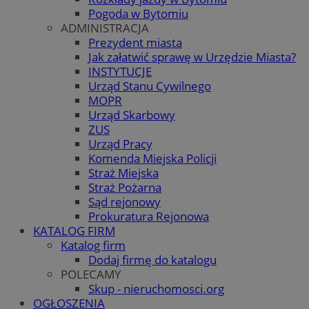
Pogoda w Bytomiu
ADMINISTRACJA
Prezydent miasta
Jak załatwić sprawę w Urzędzie Miasta?
INSTYTUCJE
Urząd Stanu Cywilnego
MOPR
Urząd Skarbowy
ZUS
Urząd Pracy
Komenda Miejska Policji
Straż Miejska
Straż Pożarna
Sąd rejonowy
Prokuratura Rejonowa
KATALOG FIRM
Katalog firm
Dodaj firmę do katalogu
POLECAMY
Skup - nieruchomosci.org
OGŁOSZENIA