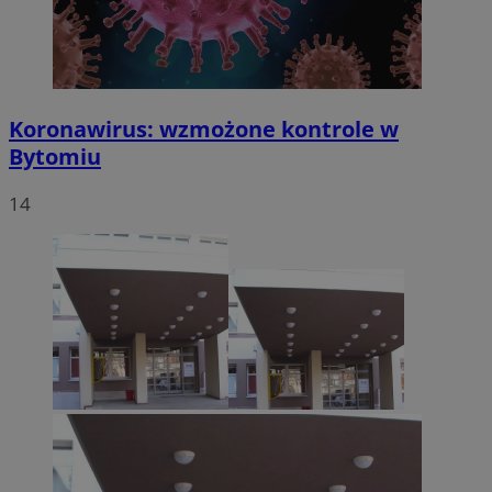
Koronawirus: wzmożone kontrole w
Bytomiu
14