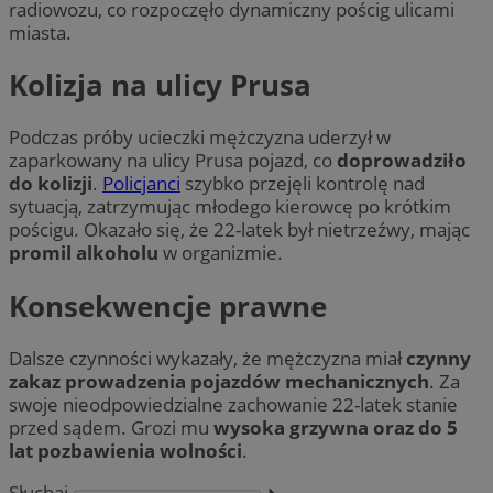
radiowozu, co rozpoczęło dynamiczny pościg ulicami
miasta.
Kolizja na ulicy Prusa
Podczas próby ucieczki mężczyzna uderzył w
zaparkowany na ulicy Prusa pojazd, co
doprowadziło
do kolizji
.
Policjanci
szybko przejęli kontrolę nad
sytuacją, zatrzymując młodego kierowcę po krótkim
pościgu. Okazało się, że 22-latek był nietrzeźwy, mając
promil alkoholu
w organizmie.
Konsekwencje prawne
Dalsze czynności wykazały, że mężczyzna miał
czynny
zakaz prowadzenia pojazdów mechanicznych
. Za
swoje nieodpowiedzialne zachowanie 22-latek stanie
przed sądem. Grozi mu
wysoka grzywna oraz do 5
lat pozbawienia wolności
.
Słuchaj
⏵︎