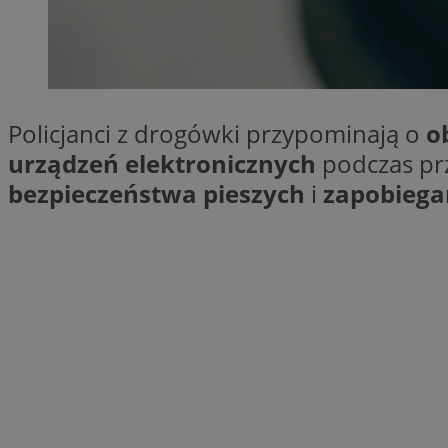
SessID
QeSessID
MvSessID
VISITOR_PRIVACY_
Policjanci z drogówki przypominają o
o
urządzeń elektronicznych
podczas prz
bezpieczeństwa pieszych
i
zapobieg
CookieScriptConse
Nazwa
Nazwa
ustat_X0xfqtibku3
Nazwa
openstat_njalceuxw
_clsk
__gads
ustat_geX0nbp6rXf