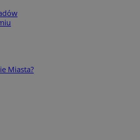
adów
omiu
ie Miasta?