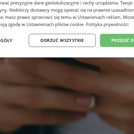
wać precyzyjne dane geolokalizacyjne i cechy urządzenia. Twoje
tryny. Niektórzy dostawcy mogą opierać się na prawnie uzasadnio
ie; masz prawo sprzeciwić się temu w
Ustawieniach reklam
. Może
woją zgodę w
Ustawieniach plików cookie
.
Polityka prywatności
EGÓŁY
ODRZUĆ WSZYSTKIE
PRZEJDŹ 
Wydajność
Targetowanie
Funkcjonalność
Ni
ezbędne
Wydajność
Targetowanie
Funkcjonalność
Niesklasyfikow
ie umożliwiają korzystanie z podstawowych funkcji strony internetowej, takich jak log
Bez niezbędnych plików cookie nie można prawidłowo korzystać ze strony internetowe
Provider
/
Okres
Opis
Domena
przechowywania