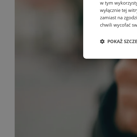
w tym wykorzysty
wyłącznie tej wi
zamiast na zgodz
chwili wycofać s
POKAŻ SZCZ
Niezbędne
Ni
Niezbędne pliki cook
zarządzanie kontem. 
Nazwa