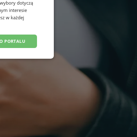
 wybory dotyczą
nym interesie
sz w każdej
DO PORTALU
esklasyfikowane
ane
owanie użytkownika i
j.