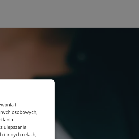
ywania i
danych osobowych,
etlania
az ulepszania
 i innych celach,