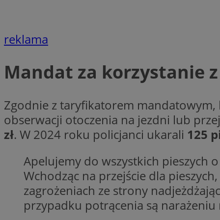
openstat_7lvv2pj2f
FCCDCF
IDE
ustat_mtdvkXhXi15
ustat_4kmuedXpn
__eoi
reklama
ustat_9cqy0z1rXbb
__Secure-
ustat_1dtrlafysd6c
ROLLOUT_TOKEN
Mandat za korzystanie z 
_clck
ustat_i73X2erXxzt
ustat_xb0w4bmX0c
__gpi
SM
ustat_gp2je732q8z
Zgodnie z taryfikatorem mandatowym, k
ustat_b5edczww77
obserwacji otoczenia na jezdni lub pr
MUID
ustat_vul69yjwn41
zł
. W 2024 roku policjanci ukarali
125 p
_ga
ustat_1Xgp7t6wbtr
Apelujemy do wszystkich pieszych o
ustat_Xr6e69X7acd
ANONCHK
ustat_ta0sug6gbt11
Wchodząc na przejście dla pieszych,
__Secure-YNID
zagrożeniach ze strony nadjeżdżając
_clsk
openstat_frdle466
przypadku potrącenia są narażeniu 
VISITOR_INFO1_LIV
ustat_7ievw06x3dw