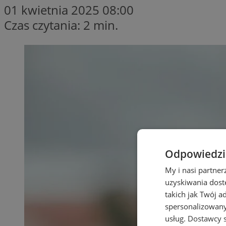
01 kwietnia 2025 08:00
Czas czytania: 2 min.
Odpowiedzia
My i nasi partne
uzyskiwania dost
takich jak Twój a
spersonalizowanyc
usług.
Dostawcy s