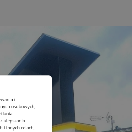
ywania i
danych osobowych,
etlania
az ulepszania
 i innych celach,