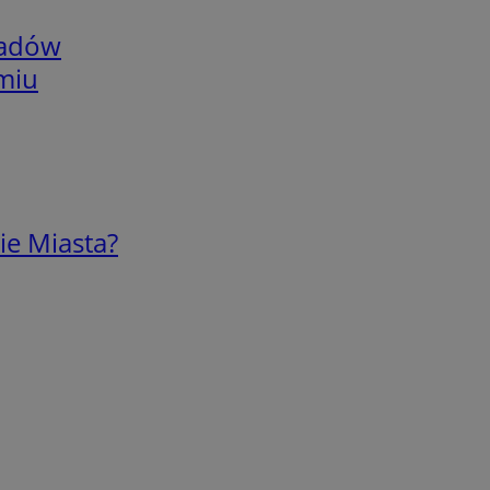
adów
omiu
ie Miasta?