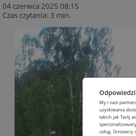
04 czerwca 2025 08:15
Czas czytania: 3 min.
Odpowiedzia
My i nasi partne
uzyskiwania dost
takich jak Twój a
spersonalizowanyc
usług.
Dostawcy s