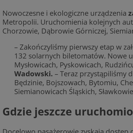
openstat_7lvv2pj2f
FCCDCF
IDE
ustat_mtdvkXhXi15
Nowoczesne i ekologiczne urządzenia
z
ustat_4kmuedXpn
__eoi
Metropolii. Uruchomienia kolejnych aut
ustat_9cqy0z1rXbb
Chorzowie, Dąbrowie Górniczej, Siemia
__Secure-
ustat_1dtrlafysd6c
ROLLOUT_TOKEN
_clck
ustat_i73X2erXxzt
– Zakończyliśmy pierwszy etap w z
ustat_xb0w4bmX0c
132 solarnych biletomatów. Nowe u
__gpi
SM
ustat_gp2je732q8z
Mysłowicach, Pyskowicach, Rudzińc
ustat_b5edczww77
Wadowski.
– Teraz przystąpiliśmy 
MUID
ustat_vul69yjwn41
Będzinie, Bojszowach, Bytomiu, Cheł
_ga
ustat_1Xgp7t6wbtr
Siemianowicach Śląskich, Sławkowi
ustat_Xr6e69X7acd
ANONCHK
ustat_ta0sug6gbt11
Gdzie jeszcze uruchomio
__Secure-YNID
_clsk
openstat_frdle466
VISITOR_INFO1_LIV
Docelowo pasażerowie zyskają dostęp 
ustat_7ievw06x3dw