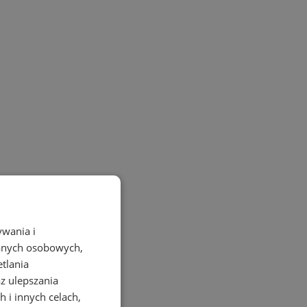
ywania i
danych osobowych,
etlania
az ulepszania
 i innych celach,