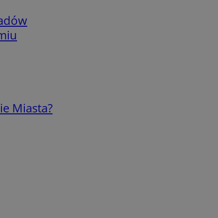
adów
omiu
ie Miasta?