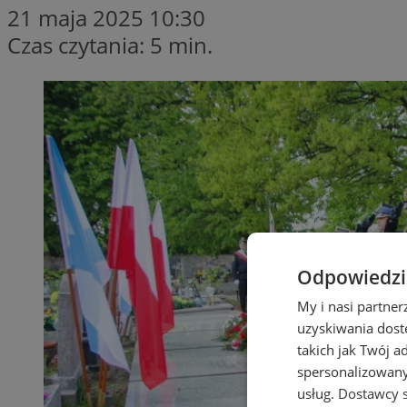
21 maja 2025 10:30
Czas czytania: 5 min.
Odpowiedzia
My i nasi partne
uzyskiwania dost
takich jak Twój a
spersonalizowanyc
usług.
Dostawcy s