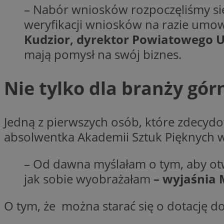
openstat_7lvv2pj2f
– Nabór wniosków rozpoczęliśmy się 
FCCDCF
IDE
ustat_mtdvkXhXi15
weryfikacji wniosków na razie umowy 
ustat_4kmuedXpn
__eoi
Kudzior, dyrektor Powiatowego 
ustat_9cqy0z1rXbb
mają pomysł na swój biznes.
__Secure-
ustat_1dtrlafysd6c
ROLLOUT_TOKEN
_clck
ustat_i73X2erXxzt
Nie tylko dla branży gór
ustat_xb0w4bmX0c
__gpi
SM
ustat_gp2je732q8z
ustat_b5edczww77
Jedną z pierwszych osób, które zdecydo
MUID
ustat_vul69yjwn41
absolwentka Akademii Sztuk Pięknych w 
_ga
ustat_1Xgp7t6wbtr
– Od dawna myślałam o tym, aby otw
ustat_Xr6e69X7acd
ANONCHK
jak sobie wyobrażałam
– wyjaśnia 
ustat_ta0sug6gbt11
__Secure-YNID
_clsk
O tym, że można starać się o dotację do
openstat_frdle466
VISITOR_INFO1_LIV
ustat_7ievw06x3dw