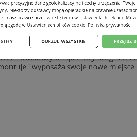
wać precyzyjne dane geolokalizacyjne i cechy urządzenia. Twoje
tryny. Niektórzy dostawcy mogą opierać się na prawnie uzasadnio
ie; masz prawo sprzeciwić się temu w
Ustawieniach reklam
. Może
woją zgodę w
Ustawieniach plików cookie
.
Polityka prywatności
EGÓŁY
ODRZUĆ WSZYSTKIE
PRZEJDŹ 
ć studio tatuażu Moniki Młynarskiej, abs
przez Powiatowy Urząd Pracy programu Bi
Wydajność
Targetowanie
Funkcjonalność
Ni
emontuje i wyposaża swoje nowe miejsce 
ezbędne
Wydajność
Targetowanie
Funkcjonalność
Niesklasyfikow
ie umożliwiają korzystanie z podstawowych funkcji strony internetowej, takich jak log
Bez niezbędnych plików cookie nie można prawidłowo korzystać ze strony internetowe
Provider
/
Okres
Opis
Domena
przechowywania