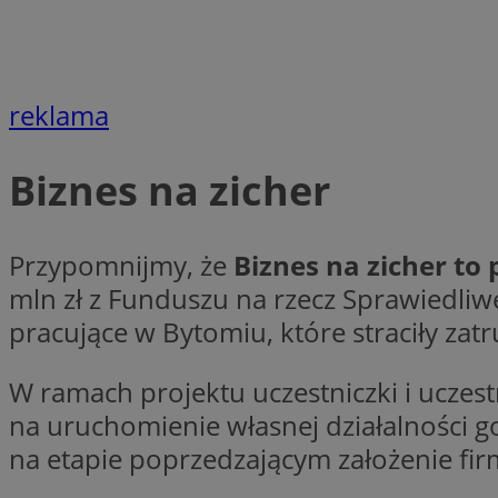
SessID
QeSessID
MvSessID
reklama
VISITOR_PRIVACY_
Biznes na zicher
Przypomnijmy, że
Biznes na zicher to
CookieScriptConse
mln zł z Funduszu na rzecz Sprawiedliw
pracujące w Bytomiu, które straciły zat
Nazwa
W ramach projektu uczestniczki i uczest
Nazwa
ustat_X0xfqtibku3
Nazwa
na uruchomienie własnej działalności 
openstat_njalceuxw
_clsk
na etapie poprzedzającym założenie fir
__gads
ustat_geX0nbp6rXf