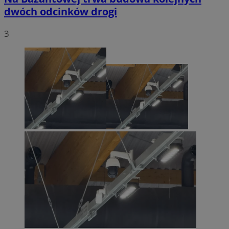
dwóch odcinków drogi
3