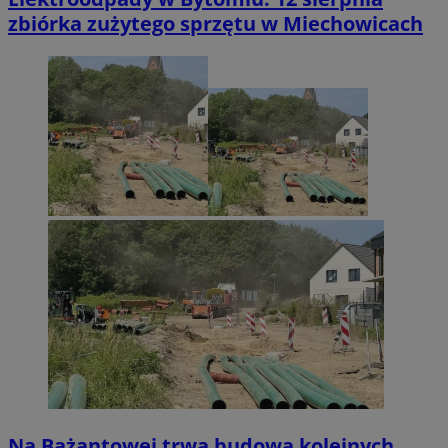
zbiórka zużytego sprzętu w Miechowicach
Na Bażantowej trwa budowa kolejnych