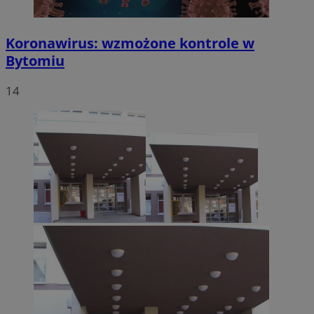
Koronawirus: wzmożone kontrole w
Bytomiu
14