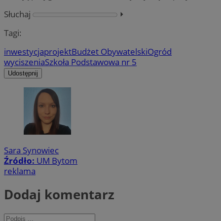
Słuchaj
⏵︎
Tagi:
inwestycja
projekt
Budżet Obywatelski
Ogród
wyciszenia
Szkoła Podstawowa nr 5
Udostępnij
Sara Synowiec
Źródło:
UM Bytom
reklama
Dodaj komentarz