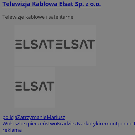
Telewizja Kablowa Elsat Sp. z o.o.
Telewizje kablowe i satelitarne
policja
Zatrzymanie
Mariusz
Wołosz
bezpieczeństwo
Kradzież
Narkotyki
remont
pomoc
reklama