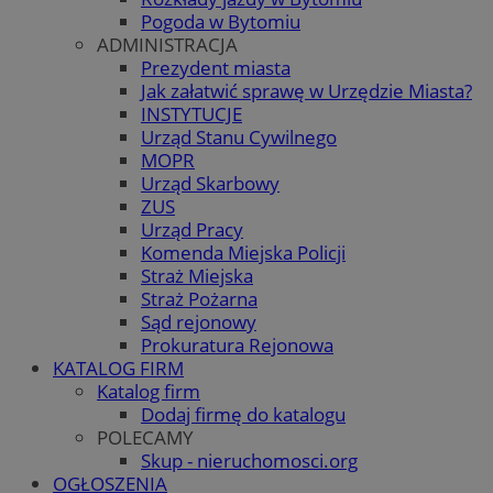
Pogoda w Bytomiu
ADMINISTRACJA
Prezydent miasta
Jak załatwić sprawę w Urzędzie Miasta?
INSTYTUCJE
Urząd Stanu Cywilnego
MOPR
Urząd Skarbowy
ZUS
Urząd Pracy
Komenda Miejska Policji
Straż Miejska
Straż Pożarna
Sąd rejonowy
Prokuratura Rejonowa
KATALOG FIRM
Katalog firm
Dodaj firmę do katalogu
POLECAMY
Skup - nieruchomosci.org
OGŁOSZENIA