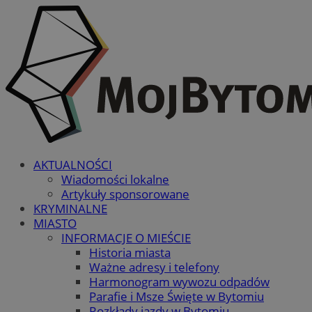
AKTUALNOŚCI
Wiadomości lokalne
Artykuły sponsorowane
KRYMINALNE
MIASTO
INFORMACJE O MIEŚCIE
Historia miasta
Ważne adresy i telefony
Harmonogram wywozu odpadów
Parafie i Msze Święte w Bytomiu
Rozkłady jazdy w Bytomiu